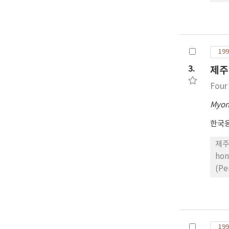
199
3.
제주
Four
Myon
한국
제주도
ho
(P
199