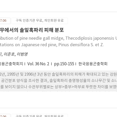
, 땅속에서 괴경을 가해하는 해충으로 청동방아벌레(Selatosomus punct
물 밀도는 대지, 남작, 세풍 품종에서 50엽당 평균 22.7, 30. 7, 32.3 마
 파밤나방 유충에 의한 피해엽은 세풍과 조풍 품종이 시험구당 평균 11.0과 14
7.06
구독 인증기관 무료, 개인회원 유료
 많았다. 정동방아벌레 유충에 의한 괴경피해율은 남작, 수미, 대지, 조풍 품종이 8
 50.5%, 46.8%로 매우 높았다.
무에서의 솔잎혹파리 피해 분포
ribution of pine needle gall midge, Thecodiplosis japonensis
tations on Japanese red pine, Pinus densiflora S. et Z.
진
,
이준호
,
이범영
응용곤충학회지
Vol. 36 No. 2
pp.150-155
한국응용곤충학회
92년, 1995년 및 1996년 3년 동안 솔잎혹파리의 피해가 확대되고 있는 
 공간분포 양식을 조사한 결과, 솔잎혹파리 충영형성율의 소나무간 및 소
를 보이지 않으나 수관부위별로는 상부>중부>하부로 뚜렷한 차이를 보였
수관 하부쪽으로 갈수록 충영형성율이 낮아지는 것으로 나타났다. 피해선
측초 2개를 표본단위로 하여 1본당 2개의 표본단위를 취할 때. 10% 수준
택하는 것이 효율적인 것으로 판단되었다.
7.06
구독 인증기관 무료, 개인회원 유료