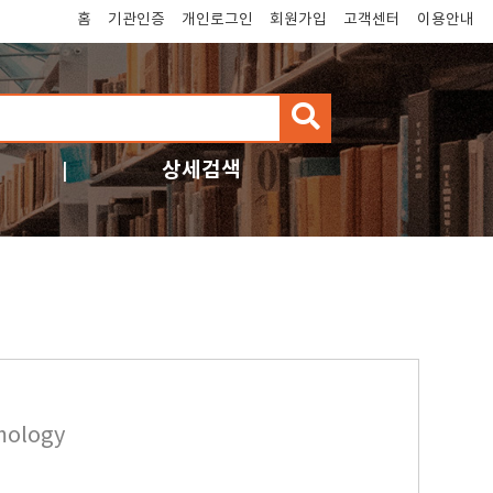
홈
기관인증
개인로그인
회원가입
고객센터
이용안내
검
색
상세검색
mology