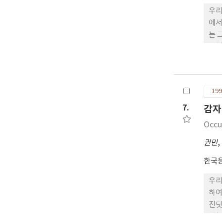
우리
에서
는 
등멸
다.
199
7.
감자
Occu
권민
,
한국
우리
하여
진딧
방(