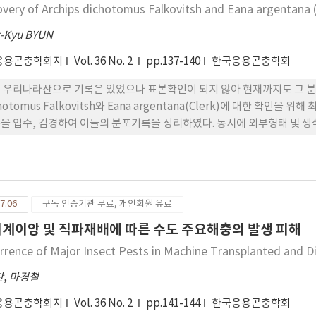
overy of Archips dichotomus Falkovitsh and Eana argentana (C
-Kyu BYUN
응용곤충학회지
Vol. 36 No. 2
pp.137-140
한국응용곤충학회
 우리나라산으로 기록은 있었으나 표본확인이 되지 않아 현재까지도 그 분포
chotomus Falkovitsh와 Eana argentana(Clerk)에 대한 
을 입수, 검경하여 이들의 분포기록을 정리하였다. 동시에 외부형태 및 생
7.06
구독 인증기관 무료, 개인회원 유료
기계이앙 및 직파재배에 따른 수도 주요해충의 발생 피해
rrence of Major Insect Pests in Machine Transplanted and D
찬
,
마경철
응용곤충학회지
Vol. 36 No. 2
pp.141-144
한국응용곤충학회