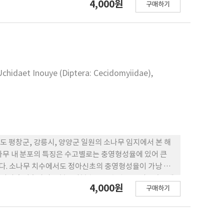
4,000원
구매하기
icollis Mot.) 유충이 각각 우점종으로 밝혀졌다. 품종별
리로 낮은 반면, 수미와 남서 품종은 46.3와 42.3마리로 높았
.3엽으로 적었고, 대지와 남서 품종이 153.3과 134.7엽
.1, 10.3, 13.9, 14.0%로 낮았으나, 남서와 세풍 품
 Uchidaet Inouye (Diptera: Cecidomyiidae),
강원도 평창군, 강릉시, 양양군 일원의 소나무 임지에서 본 해
나무 내 분포의 특징은 수고별로는 충영형성율에 있어 큰
다. 소나무 치수에서도 정아신초의 충영형성율이 가낭 높
단지의 솔잎혹파리 표본조사본수로는 수관 중부의 주초 1개
4,000원
구매하기
의 오차범위에서는 32본, 25% 수준의 오차범위에서는 5본