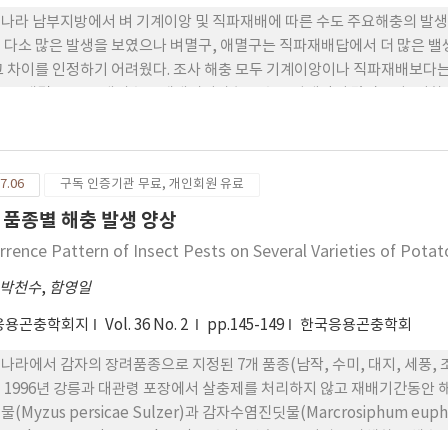
나라 남부지방에서 벼 기계이앙 및 직파재배에 따른 수도 주요해충의 발
 다소 많은 발생을 보였으나 벼멸구, 애멸구는 직파재배답에서 더 많은 밸
그 차이를 인정하기 어려웠다. 조사 해충 모두 기계이앙이나 직파재배보다는 
구, 애멸구, 끝동매미충은 재배시기가 늦을수록 발생량이 많았으나, 이화
7.06
구독 인증기관 무료, 개인회원 유료
 품종별 해충 발생 양상
rrence Pattern of Insect Pests on Several Varieties of Potat
박천수
,
함영일
응용곤충학회지
Vol. 36 No. 2
pp.145-149
한국응용곤충학회
나라에서 감자의 장려품종으로 지정된 7개 품종(남작, 수미, 대지, 세풍, 
 1996년 강릉과 대관령 포장에서 살충제를 처리하지 않고 재배기간동안
물(Myzus persicae Sulzer)과 감자수염진딧물(Marcrosiphum e
Spodoptera exigua Hubner) 유충이, 땅속으로 괴경을 가해하는 해충으로 