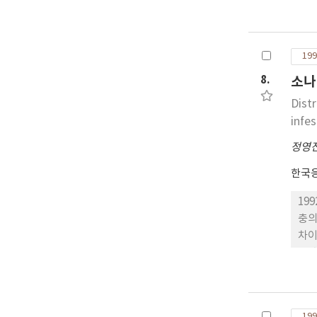
충이
진딧
다.
199
으로
정은
8.
소나
Dist
infes
정영
한국
19
충의
차이
고 
와 
을 
199