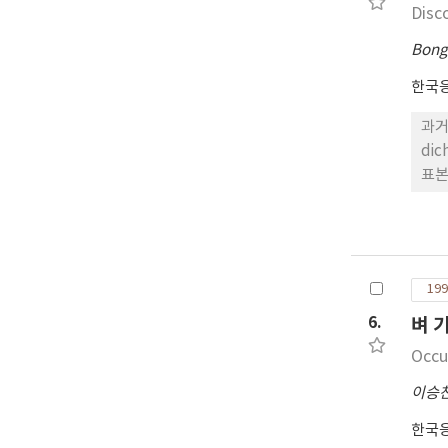
Disc
Bong
한국
과거
di
표본
199
6.
벼 
Occu
이승
한국