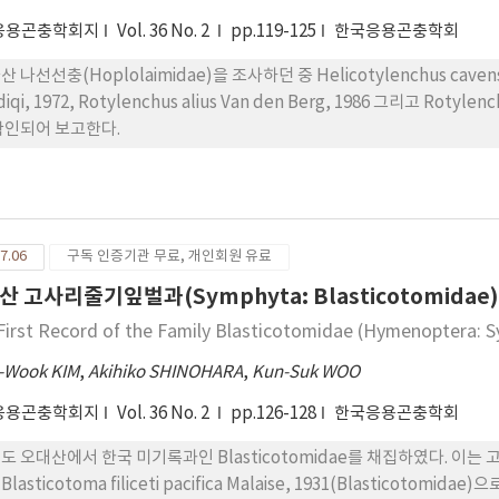
응용곤충학회지
Vol. 36 No. 2
pp.119-125
한국응용곤충학회
 나선선충(Hoplolaimidae)을 조사하던 중 Helicotylenchus cavensessi
diqi, 1972, Rotylenchus alius Van den Berg, 1986 그리고 Roty
확인되어 보고한다.
7.06
구독 인증기관 무료, 개인회원 유료
산 고사리줄기잎벌과(Symphyta: Blasticotomidae
First Record of the Family Blasticotomidae (Hymenoptera: 
-Wook KIM
,
Akihiko SHINOHARA
,
Kun-Suk WOO
응용곤충학회지
Vol. 36 No. 2
pp.126-128
한국응용곤충학회
도 오대산에서 한국 미기록과인 Blasticotomidae를 채집하였다.
 Blasticotoma filiceti pacifica Malaise, 1931(Blasticotomi