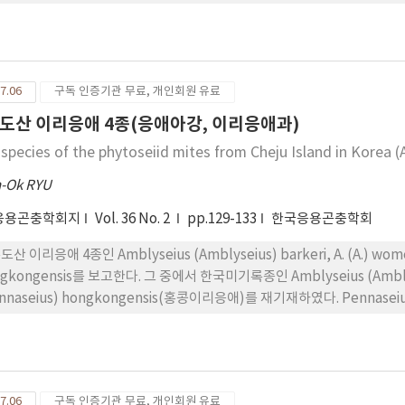
7.06
구독 인증기관 무료, 개인회원 유료
도산 이리응애 4종(응애아강, 이리응애과)
 species of the phytoseiid mites from Cheju Island in Korea (
-Ok RYU
응용곤충학회지
Vol. 36 No. 2
pp.129-133
한국응용곤충학회
산 이리응애 4종인 Amblyseius (Amblyseius) barkeri, A. (A.) womersl
ngkongensis를 보고한다. 그 중에서 한국미기록종인 Amblyseius (Ambly
ennaseius) hongkongensis(홍콩이리응애)를 재기재하였다. Penn
7.06
구독 인증기관 무료, 개인회원 유료