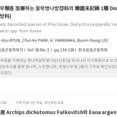
무類를 加害하는 알락명나방亞科의 韓國未記錄 1種 Dioryctr
방科)
wly Recorded species of Phycitinae, Dioryctria juniperella Y
perus spp. from Korea
-Kyu BYUN
,
Chul-Ha PARK
,
H. YAMANAKA
,
Buom-Young LEE
응용곤충학회지
Vol. 36 No. 2
pp.134-136
한국응용곤충학회
무류를 가해하는 향나무알락명나방(신칭)을 우리나라 미기록종으로 보고하
 금번조사를 통해 향나무, 누운향나무, 옥향나무 등 3종이 기주로 확인되었
되었다.
7.06
구독 인증기관 무료, 개인회원 유료
 Archips dichotomus Falkovitsh와 Eana a