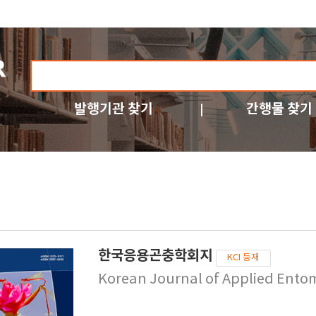
발행기관 찾기
간행물 찾기
한국응용곤충학회지
KCI 등재
Korean Journal of Applied Ento