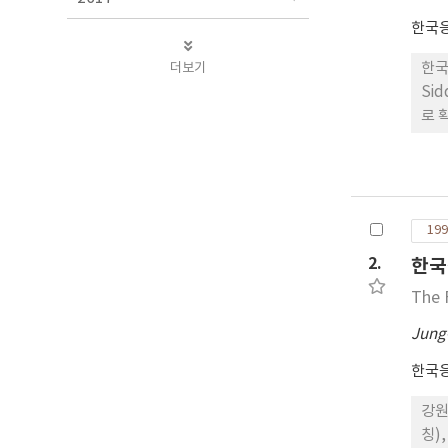
한국
더보기
한국산
Sid
로 
199
2.
한국
The 
Jung
한국
강원
칭),