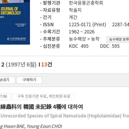
발행기관
한국응용곤충학회
자료유형
학술지
간기
계간
ISSN
1225-0171 (Print)
2287-54
수록기간
1962 ~ 2026
주제분류
농수해양 > 농학
농수해양 분류
십진분류
KDC 495
DDC 595
. 2
(1997년 6월)
13
건
보내기
구매하기
7.06
구독 인증기관 무료, 개인회원 유료
線蟲科의 韓國 未記錄 4種에 대하여
 Unrecorded Species of Spiral Nematode (Hoplolaimidae) fr
g Hwan BAE
,
Young Eoun CHOI