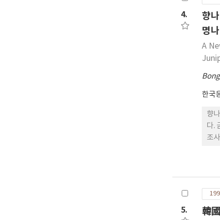
4.
향나
명나
A Ne
Juni
Bong
한국
향나
다.
조사
199
5.
韓國産