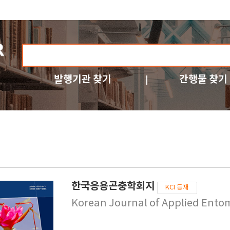
발행기관 찾기
간행물 찾기
한국응용곤충학회지
KCI 등재
Korean Journal of Applied Ento