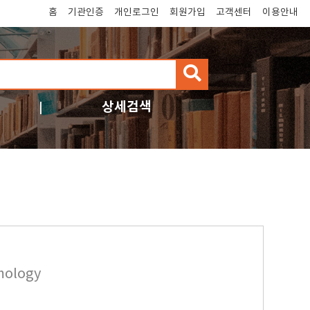
홈
기관인증
개인로그인
회원가입
고객센터
이용안내
검
색
상세검색
mology