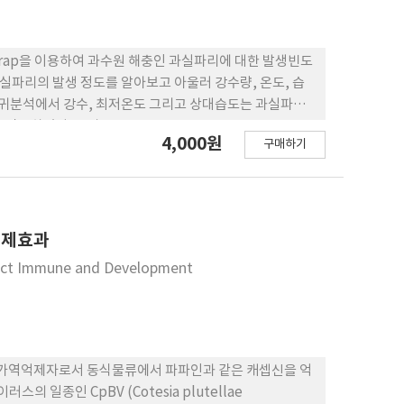
l trap을 이용하여 과수원 해충인 과실파리에 대한 발생빈도
실파리의 발생 정도를 알아보고 아울러 강수량, 온도, 습
 회귀분석에서 강수, 최저온도 그리고 상대습도는 과실파리
다. 그리고 Bactrocera arecae, B.
4,000원
구매하기
malaysiensis, B. neocognata, B. raiensis, B.
, 그 중 B. correcta와 B. dorsalis가 29.3%와
 다음은 망고였으 며(35.5±12.1), 반면에 대추에서 가장
억제효과
nsect Immune and Development
경쟁적 가역억제자로서 동식물류에서 파파인과 같은 캐셉신을 억
의 일종인 CpBV (Cotesia plutellae