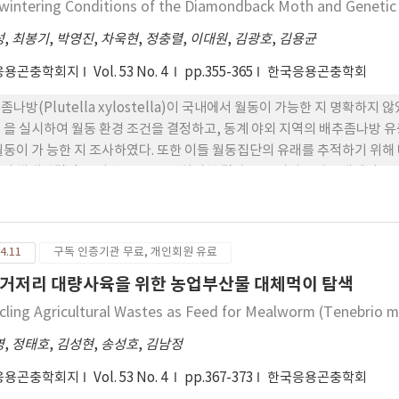
wintering Conditions of the Diamondback Moth and Genetic 
성
,
최봉기
,
박영진
,
차욱현
,
정충렬
,
이대원
,
김광호
,
김용균
응용곤충학회지
Vol. 53 No. 4
pp.355-365
한국응용곤충학회
좀나방(Plutella xylostella)이 국내에서 월동이 가능한 지 명확하
 을 실시하여 월동 환경 조건을 결정하고, 동계 야외 지역의 배추좀나방 
월동이 가 능한 지 조사하였다. 또한 이들 월동집단의 유래를 추적하기 위
의 체내빙결점 보 다 높은 -5℃로 처리한 결과 모든 미성숙 발육태에서 뚜
유충발육태는 가장 낮은 냉 해 피해를 받았다. 그러나 5℃로 장기간(4 주)
에서 치사율이 증가했다. 모든 발 육태의 배추좀나방을 대상으로 겨울 기
를 나타냈다. 그러나 비가온 실내조건에서 저온 피해를 줄였으며 유충의 
4.11
구독 인증기관 무료, 개인회원 유료
로몬 모니터링 결과 2014년도 최초의 성충발생일 은 유사한 시기에 서로 
은 4월 상순까지 포획되었다. 지역간 이들 월동집단의 유전 적 거리는 
거저리 대량사육을 위한 농업부산물 대체먹이 탐색
 뚜렷한 유전적 분화가 있는 것을 나타냈다. 본 연구는 배추좀나방의 국내
cling Agricultural Wastes as Feed for Mealworm (Tenebrio m
한 것으로 제시하고 있다.
영
,
정태호
,
김성현
,
송성호
,
김남정
응용곤충학회지
Vol. 53 No. 4
pp.367-373
한국응용곤충학회