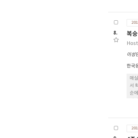
가루
기울
루이
201
용하
정확
8.
복숭
최고
Host
평균
0.
이성
이가
한국
매실
서 
순에
되기
는 
되는
해를
201