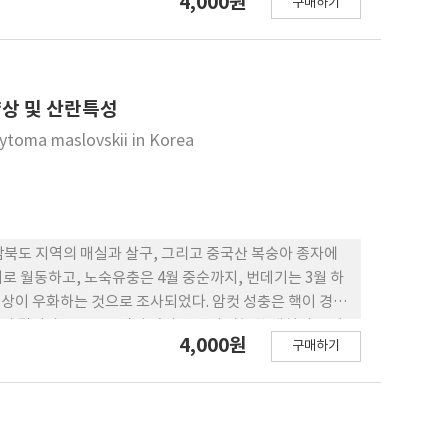
4,000원
구매하기
ness regression (IPR)을 이용 분석한 결과 두 회귀식의
 결정계수(r 2 )값이 IPR보다 더 높아 TPL이 담배가
 추정하는데 필요한 황색끈끈이트랩의 수를 TPL 상수를 이
랩수는 증가하는 경향이었다. TPL 상수를 이용하여 고정
적밀도를 계산하였다. 담배가루이 성충의 방제시기를 트랩
생양상 및 산란특성
확도 0.25수준에서 15개이었다. 담배가루이 성충의 트랩당
rytoma maslovskii in Korea
 을 가지고 추정하는 이항모델 [ln(m) = 1.19 +
 담배가루이 성충에 대한 정 확한 방제의사 결정을 통해 담배가루
북도 지역의 매실과 살구, 그리고 중국산 복숭아 종자에
로 월동하고, 노숙유충은 4월 중순까지, 번데기는 3월 하
 이상이 우화하는 것으로 조사되었다. 암컷 성충은 핵이 경화
의 길이가 5 mm를 넘지 않아 산란이 가능한 매실의 크기
4,000원
구매하기
, 알 기간은 2일을 넘지 않았다. 부화한 유충은 먼저 고형화
쟁으로 인해 한 마리의 유충만 생존하였다. 6월 상순경 피
의 핵 속에서 이듬해 봄까지 노숙유충으로 월동하였다.