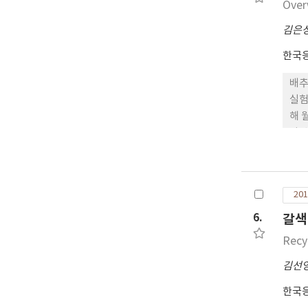
Over
김은
한국
배추
실험
해 
나방
서 
상태
저하
201
성페
성충
6.
갈색
이에
Recy
가능
김선
한국