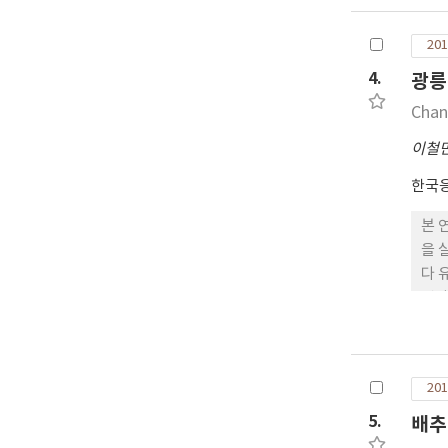
상의
서는
201
으나
않은
4.
광릉
침지
Chan
하였
을 
이철
한국
본 
을 
다 
범나
한다
201
5.
배추