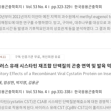
응용곤충학회지
Vol. 53 No. 4
pp.323-329
한국응용곤충학회
10년부터 2011년까지 미얀마 예진 지역의 과수원에서 methyl eugeno
피해정도에 대한 연구를 수행하였다. 망고, 구아바, 대추나무를 대상으로 과
 일조시간 등 발생과 기후적요인과의 상호관계 등을 분석하였다. 그 결과
발생에 긍정적인 영 향을 주었고 반면에 일조량은 발생을 억제하는 요인으로 작용하였
mbolae, B. correcta, B. dorsalis, B. kandiensis, B. latilineola, B. 
bascifoliae와 Carpomya vesuvina 등, 모두 11종의 과실파리가 조사되 었고
.6%로 많은 개체수를 나타내었다. 구아바가 가장 피해가 심했고(59±15.4),
4.11
구독 인증기관 무료, 개인회원 유료
 비율을 보였다(18.5±7.9).
러스 유래 시스타틴 재조합 단백질의 곤충 면역 및 발육 
bitory Effects of a Recombinant Viral Cystatin Protein on I
태
,
엄성현
,
박지영
,
김용균
응용곤충학회지
Vol. 53 No. 4
pp.331-338
한국응용곤충학회
타틴(cystatin: CST)은 C1A류 시스테인 단백질분해효소에 대한 
대상으로 작용하게 된다. 바이러스 유래 CST (CpBV-CST1)이 폴리드나바이러스