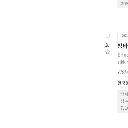
br
는 
형성
위는
(D
201
억제
구로
3.
밤바
있음
Effe
sikk
김영
한국
밤재
성 
7,
(r
함량