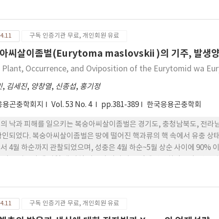
이 성충의 분포형태를 Taylor’s power law (TPL)과 Iwao’s patchi
기값이 모두 “1”보다 커 담배가루이 성충이 집중분포를 하고 있었다. TPL의
 성충의 공간분포 특성을 더 잘 설명하고 있었다. 담배가루이 성충 밀도를
4.11
구독 인증기관 무료, 개인회원 유료
여 추정하였는데 정확도 수준이 높을수록, 평균밀도가 낮 을수록 필요한 트
도 수준에서 조사를 중지하더라도 트랩당 평균밀도를 추정이 가 능한 누
아씨살이좀벌(Eurytoma maslovskii )의 기주, 발
 밀도 10마리로 가정했을 때 이 밀도에서 필요한 포장당 트랩수는 고정정 
 Plant, Occurrence, and Oviposition of the Eurytomid wa Eu
밀도는 트랩마다 모든 성충수를 계수하는 것보다 2마리 이상 유인된 트랩의 비율
90 ln(-ln(1-pT))]을 이용하는 것이 더 효율적이었다. 본 연구결과는
민
,
김세진
,
양창열
,
신종섭
,
홍기정
 매개하는 바이러스병 확산을 막는데 일조할 것으로 기대된다.
응용곤충학회지
Vol. 53 No. 4
pp.381-389
한국응용곤충학회
의 낙과 피해를 일으키는 복숭아씨살이좀벌은 경기도, 충청남북도, 전라남
확인되었다. 복숭아씨살이좀벌은 땅에 떨어진 핵과류의 핵 속에서 유충 상태
서 4월 하순까지 관찰되었으며, 성충은 4월 하순~5월 상순 사이에 90%
 이전 씨앗이 액 상일 때 과실 씨앗의 외피 바로 밑에 산란하였으며, 산란관
직경이 2 cm를 넘지 않았 다. 하나의 과실에 최대 5개의 알이 관찰되었으며
 배로 이동하여 이를 섭식하면서 성장하는데 이 과정에서 유충들 사이의 경
 받은 과실의 대부분이 부패증상을 보이 며 낙과하였다. 땅에 떨어진 과실
4.11
구독 인증기관 무료, 개인회원 유료