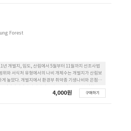
에서는 2시간 후부터 90%의 효과를 보였으며, 45℃ 이상에
대한 색도의 변화는 30℃와 35℃에서는 큰 유의차가 없었
향을 미쳤다. 발아율의 경우 침지처리에 대한 영향은 크지
록 부패율이 증가하는 것으로 조사되었다. 경도는 온도와
 온도와 침 지처리 시간이 증가할수록 유리당함량이 감소
eung Forest
충 방제에 효과적 이며, 밤 종실의 상품성에도 큰 영향
별하는데 기초자료로 사용될 수 있을 것으로 기대된다.
1년 개벌지, 임도, 산림에서 5월부터 11월까지 선조사법
위 범위와 서식처 유형에서의 나비 개체수는 개벌지가 산림보
하게 높았다. 개벌지에서 환경부 취약종 기생나비와 은점표
는 산림생태계에서 나비의 다양성을 높이는 중요한 역할을
4,000원
구매하기