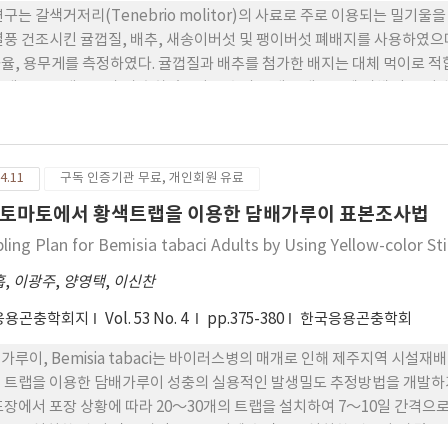
연구는 갈색거저리(Tenebrio molitor)의 사료로 주로 이용되는 밀
열풍 건조시킨 귤껍질, 배추, 새송이버섯 및 팽이버섯 폐배지를 사용하였으며
율, 용무게를 측정하였다. 귤껍질과 배추를 첨가한 배지는 대체 먹이로 적
 생존율은 대조군과 비 슷하였으나 유충의 무게는 대조군에 비해 다소 낮
짐이 관찰되었다. 팽이버섯 폐 배지 20~50% 첨가 조건에서 대조군과 비
 40~50% 팽이버섯 폐배지를 첨가하 는 것이 용화율을 고려했을 때 가장
40%~50% 첨가한 조건에서 기존의 밀기울 사 육법과 비슷한 높은 효율
4.11
구독 인증기관 무료, 개인회원 유료
사료로서 적합하다고 사료된다.
토마토에서 황색트랩을 이용한 담배가루이 표본조사법
ling Plan for Bemisia tabaci Adults by Using Yellow-color S
흡
,
이광주
,
양영택
,
이신찬
응용곤충학회지
Vol. 53 No. 4
pp.375-380
한국응용곤충학회
가루이, Bemisia tabaci는 바이러스병의 매개로 인해 제주지역 시설
 트랩을 이용한 담배가루이 성충의 실용적인 발생밀도 추정방법을 개발하기 
포장에서 포장 상황에 따라 20～30개의 트랩을 설치하여 7～10일 간격으로
으로 설치한 것 이 작물 상단 10 cm 위에 수직으로 설치한 것보다 더 