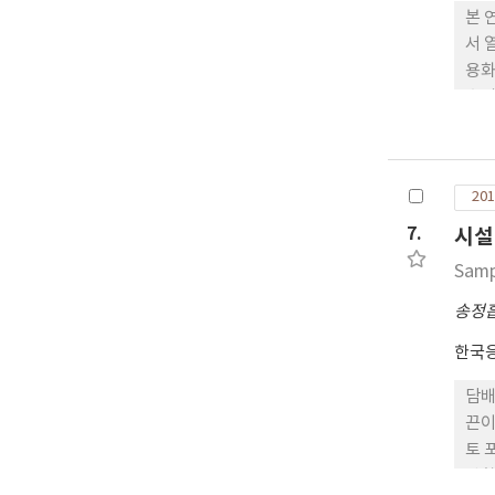
본 
서 
용화
충의
길어
료에
를 
201
대체
7.
시설
Samp
송정
한국
담배
끈이
토 
방향