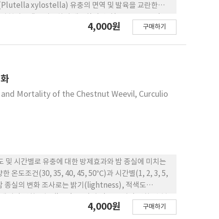
utella xylostella) 유충의 면역 및 발육을 교란한다
균발현시스템을 이용하여 재조합단백질(rCpBV-CST1)을
4,000원
구매하기
에 대한 생리적 억제효과를 분석했다. 이 유전자 번역부
ST1이 먼저 pGEX 발현벡터에 재조합되고, BL21 STAR
간동안 과발현되었다. 분리된 재조합단백질은 파파인에 대한 뚜렷한
)에 대 해서 혈구소낭형성의 세포성 면역반응을 억제하고, 경
의 결과 는 CpBV-CST1이 해충 밀도 억제에 응용될 수
변화
nd Mortality of the Chestnut Weevil, Curculio
 및 시간별로 유충에 대한 방제효과와 밤 종실에 미치는
30, 35, 40, 45, 50℃)과 시간별(1, 2, 3, 5,
밤 종실의 변화 조사로는 밝기(lightness), 적색도
은 생리적 변화, 경도(hardness)와 같은 물리적 변화, 수분
4,000원
구매하기
미 유충의 방제 효과는 30℃에서 2시간 후부터 70%이