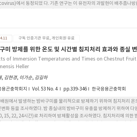
acovirus)에서 동정되었 다. 기존 연구는 이 유전자의 과발현이 배추좀나방(Pl
것을 보여 주었다. 본 연구는 이 유전자 의 단백질 기능을 분석하기 위해 세
하여 단백질분해효소에 대한 활성억제효과를 결정하고, 곤충의 면역과 발육
 138 개 아미노산으로 약 15 kDa 크기의 단백질로 추 정되었다. CpBV-C
E3) competent cells에 형질전환된 후 0.5 mM IPTG로 4 시 
4.11
구독 인증기관 무료, 개인회원 유료
효과를 나타냈다. 이 재조합단백질은 파밤나방(Spodoptera exigua
 처리할 때 배추좀나방의 유충발육을 처리 농도에 비례하여 제한시켰다. 이상
구미 방제를 위한 온도 및 시간별 침지처리 효과와 종실 
을 제시하고 있다.
cts of Immersion Temperatures and Times on Chestnut Fruit a
imensis Heller
재
,
김현경
,
이가순
,
김길하
응용곤충학회지
Vol. 53 No. 4
pp.339-346
한국응용곤충학회
배원에서 발생하는 밤바구미를 물리적으로 방제하기 위하여 침지처리 온도
분변화 등을 조사하였다. 밤 종실내의 밤바구미 유충을 방제하기 위하여 다양한 온도조건(
 10, 15, 22, 24시간)로 처리하여 방제활성을 조사하였다. 침지처리에 의한 
edness), 황색도(yellowness) 등의 색도의 변화와 발아율, 부패율과 같
과 유리당, 탄닌과 같은 성분변화를 조사 하였다. 침지처리를 이용한 밤바구