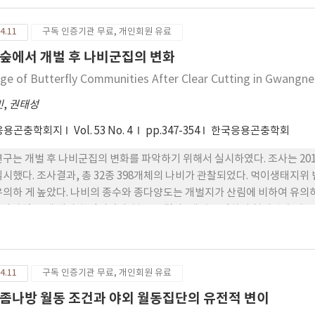
 살충효과를 보였으며, 7시간 후부터는 100% 방제 효과를 보였다. 40℃
 침지 처리 1시간 후부터 90%이상의 살충효과를 나타내었 다. 밤 종실에 
4.11
구독 인증기관 무료, 개인회원 유료
 40℃ 이상의 온도에서는 시간이 증가할수록 밝기, 적색도, 황색도 에 영
 것으로 조사되었으나, 40℃ 이상의 온도조건에서는 침지시간이 증가할수
숲에서 개벌 후 나비군집의 변화
처리 시간이 증가할수록 감소하였다. 침지처리에 의한 종실 성분의 변화는
ge of Butterfly Communities After Clear Cutting in Gwangn
다. 이상의 결과들은 적절한 온도와 시간조건에서의 침지처리가 밤바구미 유
미치지 않음을 보여주었다. 따라서 본 연구결과는 밤 종실의 침지조건을 선
민
,
권태성
응용곤충학회지
Vol. 53 No. 4
pp.347-354
한국응용곤충학회
연구는 개벌 후 나비군집의 변화를 파악하기 위해서 실시하였다. 조사는 201
실시했다. 조사결과, 총 32종 398개체의 나비가 관찰되었다. 먹이생태지
유의하 게 높았다. 나비의 종수와 종다양도는 개벌지가 산림에 비하여 유의
비의 많은 개 체가 확인되었다. 본 연구결과, 개벌로 인하여 형성된 초지
.
4.11
구독 인증기관 무료, 개인회원 유료
좀나방 월동 조건과 야외 월동집단의 유전적 변이