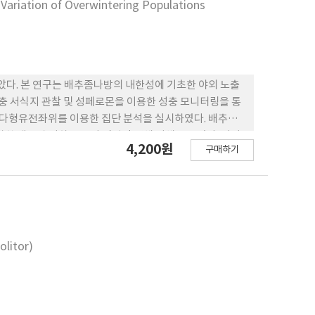
Variation of Overwintering Populations
지 않았다. 본 연구는 배추좀나방의 내한성에 기초한 야외 노출
유충 서식지 관찰 및 성페로몬을 이용한 성충 모니터링을 통
해 다형유전좌위를 이용한 집단 분석을 실시하였다. 배추좀
렷한 생존력 저하를 보여 직접적 냉해 피해를 주었다. 여기
4,200원
구매하기
 처리한 결과 냉해 피해는 없었지만, 유충의 경우 먹이가 없는
간 동안 야외조건에 노출시킨 결과 모든 발육태에서 생존력
경우 먹이가 공급되면 생존력이 뚜렷하게 증가하였다. 동계
다른 지역(약 260 Km 거리)에서 나타났으며 월동집단의
다형분자마커를 이용하여 분석되었으며 이들 월동집단들 사
 월동이 남쪽 지역 또는 기주 식물이 있는 시설재배지에서
olitor)