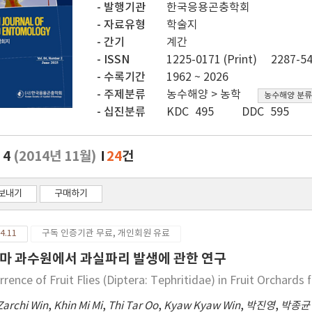
발행기관
한국응용곤충학회
자료유형
학술지
간기
계간
ISSN
1225-0171 (Print)
2287-54
수록기간
1962 ~ 2026
주제분류
농수해양 > 농학
농수해양 분류
십진분류
KDC 495
DDC 595
. 4
(2014년 11월)
24
건
보내기
구매하기
4.11
구독 인증기관 무료, 개인회원 유료
마 과수원에서 과실파리 발생에 관한 연구
rrence of Fruit Flies (Diptera: Tephritidae) in Fruit Orchard
Zarchi Win
,
Khin Mi Mi
,
Thi Tar Oo
,
Kyaw Kyaw Win
,
박진영
,
박종균