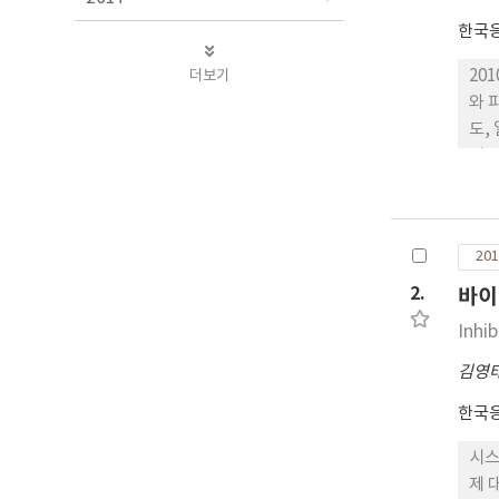
한국
더보기
20
와 
도,
의 
cara
ver
28
201
낮은
2.
바이
Inhi
김영
한국
시스
제 