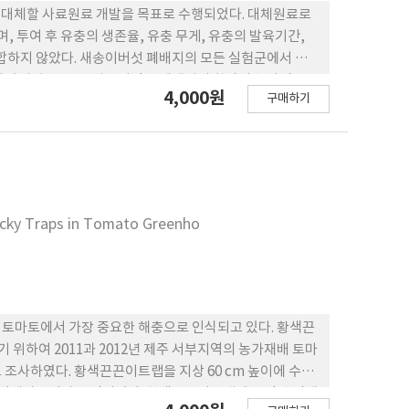
기울을 대체할 사료원료 개발을 목표로 수행되었다. 대체원료로
, 투여 후 유충의 생존율, 유충 무게, 유충의 발육기간,
합하지 않았다. 새송이버섯 폐배지의 모든 실험군에서 유
게 나타났고, 유충 발육기간은 폐배지의 함량이 높아질수록
4,000원
구매하기
슷한 유충 및 용무게가 측정되었으며, 계대사육시 밀기울 사
 효과적일 것으로 분석되었다. 결론적으로, 팽이버섯 폐배지
성을 나타내기 때문에 팽이버섯 폐배지는 갈색거저리 유충의
ticky Traps in Tomato Greenho
재배 토마토에서 가장 중요한 해충으로 인식되고 있다. 황색끈
위하여 2011과 2012년 제주 서부지역의 농가재배 토마
 조사하였다. 황색끈끈이트랩을 지상 60 cm 높이에 수평
많은 담배가루이가 유인되었다. 황색끈끈이트랩에 유인된 담배