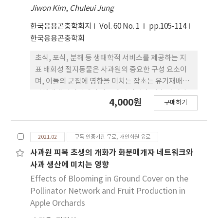
Jiwon Kim
,
Chuleui Jung
한국응용곤충학회지
Vol. 60 No. 1
pp.105-114
한국응용곤충학회
초식, 포식, 분해 등 생태학적 서비스를 제공하는 지
표 배회성 절지동물은 사과원의 중요한 구성 요소이
며, 이들의 군집에 영향을 미치는 잡초는 유기재배와
관행재배 사과원에서 다르게 관리된다. 잡초 관리와
4,000원
구매하기
관련된 과수원 관리가 지표 배회성 절지동물의 풍부
도와 다양도에 미치는 영향을 평가하기 위해 3년간 연
구를 수행하였다. 대부분의 절지동물은 상위분류군과
2021.02
구독 인증기관 무료, 개인회원 유료
섭식 기능군으로 분류하였으며, 딱정벌레류는 종 수
준으로 분류하였다. 지표 배회성 절지동물의 주요 우
사과원 피복 초생의 개화가 화분매개자 네트워크와
점군은 딱정벌레목으로 나타났다. 초식자와 포식자의
사과 생산에 미치는 영향
풍부도는 유기재배 사과원에서 높은 결과를 보였으
Effects of Blooming in Ground Cover on the
며, 딱정벌레류의 풍부도와 다양도 또한 관행재배 과
Pollinator Network and Fruit Production in
원보다 유기재배 사과원에서 높은 결과를 보였다. 거
Apple Orchards
미목, 딱정벌레목 또는 딱정벌레류의 풍부도는 잡초