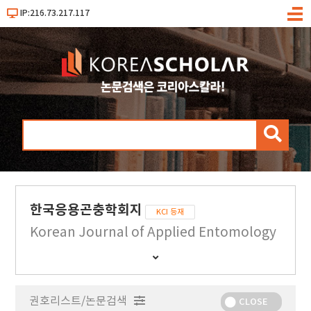
IP:216.73.217.117
메
뉴
검
색
한국응용곤충학회지
KCI 등재
Korean Journal of Applied Entomology
간
행
물
권호리스트/논문검색
정
CLOSE