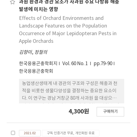
과원 환경과 경관 요소가 사과원 주요 나방류 해충
복숭아원과 사과원 모두에서 혼합미끼의 유인력은 단
발생에 미치는 영향
독미끼의 유인력과 유의한 차이가 없었고, 복숭아원
Effects of Orchard Environments and
에서 단독미끼와 혼합미끼 사이의 성충 밀도 변이 양
Landscape Features on the Population
상도 상관성이 높았다. 복숭아명나방 유인에서는 포
Occurrence of Major Lepidopteran Pests in
획수가 너무 적어 평가가 불가능하였다. 이상의 결과
Apple Orchards
에서 복숭아순나방과 복숭아심식나방 혼합미끼는 예
찰에 이용할 수 있을 것으로 추정되었다.
김향미
,
정철의
한국응용곤충학회지
Vol. 60 No. 1
pp.79-90
한국응용곤충학회
농업생산생태계 내 경관의 구조와 구성은 해충과 천
적을 비롯한 생물다양성을 결정하는 중요한 요소이
다. 이 연구는 경남 거창군 80개 사과원 을 대상으로
경관 구조가 나비목 해충의 발생에 영향을 미칠 수 있
4,300원
구매하기
는지를 조사하였다. 과수원의 지정학적 특징, 농약 사
용패턴과 과원 관리 방법 등에 대한 정보는 설문 조사
를 통해 추가로 분석하였다. 과수원 주변 경관 구조는
2021.02
구독 인증기관 무료, 개인회원 유료
인공위성자료에 바탕하여 추출하였다. 복숭아순나방