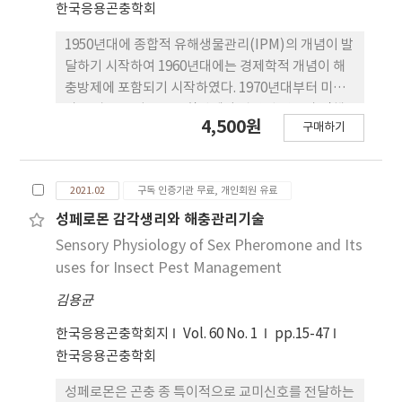
한국응용곤충학회
1950년대에 종합적 유해생물관리(IPM)의 개념이 발
달하기 시작하여 1960년대에는 경제학적 개념이 해
충방제에 포함되기 시작하였다. 1970년대부터 미국
과 유럽을 중심으로 종합방제와 관련된 연구가 진행
4,500원
구매하기
되었다. 우리나라 병해충 종합방제에 관한 연구는
1970년대 감귤해충에 대한 종합방제연구와 통일계
품종의 보급에 따른 수도해충종합방제연구에서 시작
2021.02
구독 인증기관 무료, 개인회원 유료
되었다. 우리나라 사과 병해충종합관리 연구는 1980
년대 화학 농약을 이용한 방제 및 약제 저항성 연구,
성페로몬 감각생리와 해충관리기술
해충 및 천적생태에 대한 연구, 성페로몬에 대한 연구
Sensory Physiology of Sex Pheromone and Its
를 시작으로 진행되었다. 1990년대부터는 농가보급
uses for Insect Pest Management
을 위한 IPM 연구사업과 현장실증사업이 병행되었
김용균
다. 2000년대에는 교미교란제를 중심으로 한 해충예
찰과 발생모형 개발, 해충에 대한 DB 프로그램 및 정
한국응용곤충학회지
Vol. 60 No. 1
pp.15-47
보공유를 위한 네트워크가 구축되었다. 2010년대는
한국응용곤충학회
무인예찰 및 자동화기술 개발을 통해 IPM 기술이 확
장되고 있다.
성페로몬은 곤충 종 특이적으로 교미신호를 전달하는