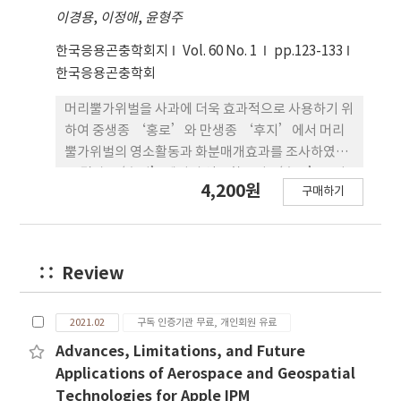
이경용
분매개자 14개 그룹과 589개 식물-화분매개자 상호
,
이정애
,
윤형주
작용이 확인되었다. 또한, 초생 피복 사과원의 수확기
한국응용곤충학회지
Vol. 60 No. 1
pp.123-133
사과 크기가 더 컸다. 본 연구의 결과는 서양민들레 등
한국응용곤충학회
초생 피복은 봄철 화분매개자의 다양도를 증가시킬
수 있고, 수확기 과수의 크기에 긍적적 영향을 줄 수
머리뿔가위벌을 사과에 더욱 효과적으로 사용하기 위
있으며, 지속 가능한 사과원 경관관리를 위한 초생재
하여 중생종 ‘홍로’와 만생종 ‘후지’에서 머리
배의 중요성을 확인시켜 주었다.
뿔가위벌의 영소활동과 화분매개효과를 조사하였다.
그 결과, ‘후지’에서의 영소활동이 ‘홍로’보다
4,200원
구매하기
2.5배 많았다. 영소율과 증식률에서 ‘후지’가 ‘홍
로’ 보다 각각 1.5배, 3.8배 높았다. 품종 에 따른 화
분매개효과를 조사한 결과, 중심화결실률에서 ‘후
지’가 ‘홍로’보다 1.6배 높았다. 과실의 품질에서
Review
사축과율은 ‘후지’가 ‘홍로’보다 2.5배 낮았고,
사과종자의 수는 1.9배 많았다. 이에 대한 원인을 밝히
기 위해 개화기 기상환경과 머리뿔가위벌의 활동량에
2021.02
구독 인증기관 무료, 개인회원 유료
대한 상관관계를 분석한 결과, 머리뿔가위벌의 활동
Advances, Limitations, and Future
에 영향을 미치는 주된 요소는 온도로 나타났다 (R2 =
Applications of Aerospace and Geospatial
0.578). ‘후지’(평균 17.4 ~ 최고 24.1°C)의 개화기
Technologies for Apple IPM