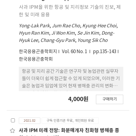
기온은 ‘홍로’(평균 12.5 ~ 최고 20.2°C)보다 4 ~
사과 IPM을 위한 항공 및 지리정보 기술의 진보, 제
5°C 높았기 때문에 ‘후지’에서 영소활동과 화분매
한 및 미래 응용
개효과가 ‘홍로’보다 큰 것으로 생각된다. 따라서
조생종 ‘홍로’에서는 머리뿔가위벌보다 기상환경
Yong-Lak Park
,
Jum Rae Cho
,
Kyung-Hee Choi
,
에 영향을 적게받는 뒤영벌과 같은 화분매개곤충을
Hyun Ran Kim
,
Ji Won Kim
,
Se Jin Kim
,
Dong-
사용하는 것이 권장되며, 만생종 ‘후지’에서는 머
Hyuk Lee
,
Chang-Gyu Park
,
Young Sik Cho
리뿔가위벌의 사용이 가능할 것으로 판단된다. 본 연
한국응용곤충학회지
Vol. 60 No. 1
pp.135-143
구는 사과 재배 농가에게 사과의 안정적인 생산을 위
한국응용곤충학회
한 중요한 정보로 사용될 수 있다. 아울러 기후변화에
인하여 머리뿔가위벌의 화분매개활동이나 증식률이
항공 및 지리 공간 기술은 연구자 및 농업관련 실무자
변할 수 있다는 결론은 식생과 곤충상에 변화에 대한
들이 더욱더 쉽게 접근할 수 있게 되었으며, 이러한 기
근거로 활용할 수 있을 것이다.
술은 농업과 임업에 있어 현재 병해충 관리의 변화에
중추적인 역할을 할 수 있다. 지난 20년 동안 위성, 유
4,000원
구매하기
무인항공기, 스펙트럼 센서들, 정보 시스템 및 자동화
현장 장비들의 기술들은 병해충을 감지하고, 특정 지
점에 대한 병해충을 방제하는데 사용되어져 왔다. 빅
2021.02
구독 인증기관 무료, 개인회원 유료
데이터 기반한 인공 지능과 함께 항공 및 지리 정보 기
술의 가용 함에도 불구하고 이러한 기술을 사과 IPM
사과 IPM 미래 전망: 화분매개자 친화형 병해충 종