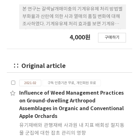
본 연구는 갈색날개매미충의 기계유유제 처리 방법별
부화율과 산란에 의한 사과 열매의 품질 변화에 대해
조사하였다. 기계유유제 처리 효과를 보면 기계유유
제 20배를 도포한 것이 평균 0.57%로 가장 적은 부화
4,000원
구매하기
율을 보였고, 분무한 가지에서는 평균 1%의 부화율
을 보였다. 기계유유제를 50배 도포 처리시 부화율이
약 35%를 보인반면 분무처리는 약 77%를 보여 편차
를 고려하면 무처리와 차이가 없는 것으로 보인다. 홍
Original article
로와 후지 품종에서 갈색날개매미충이 산란한 결과지
와 산란되지 않은 결과지에 이듬해 사과 열매가 결실
되어도 과실의 품질 차이는 통계적 유의성은 없었다.
2021.02
구독 인증기관 무료, 개인회원 유료
또한 갈색날개매미충의 산란에 의한 가지의 부러짐도
Influence of Weed Management Practices
없었고, 결과지 생육도 통계적 유의성은 없었다.
on Ground-dwelling Arthropod
Assemblages in Organic and Conventional
Apple Orchards
유기재배와 관행재배 사과원 내 지표 배회성 절지동
물 군집에 대한 잡초 관리의 영향