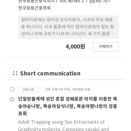
한국응용곤충학회지
Vol. 60 No. 1
pp.63-70
한국응용곤충학회
점박이응애는 광식성 초식자로서, 사과의 주요 해충
중 하나이다. 사과 품종에 따라 점박이응애의 밀도 형
성이나 피해 규모가 다르게 나타난다. 세 가지 품종,
쓰가루, 홍로, 후지의 잎에 대한 점박이응애의 이동
4,000원
구매하기
선호성, 발육속도, 그리고 산란능력이 다른지를 시험
하였다. 잎 절편을 이용한 실험 결과, 이동 선호성은
쓰가루나 홍로보다 후지 잎에서 높았다. 알에서 성충
까지 발육기간은 후지 잎에서 가장 짧았고 홍로에서
Short communication
가장 길었다. 암컷 성충 수명은 후지에서 가장 짧았다.
암컷의 총산란수는 사과 품종에 따라 다르지 않았지
만, 일 평균 산란수는 후지에서 높았다. 생명표 분석
2021.02
구독 인증기관 무료, 개인회원 유료
결과 홍로 잎에서 점박이응애의 적합도가 가장 낮게
단일방출제에 섞인 혼합 성페로몬 미끼를 이용한 복
나타났다. 이상의 결과는 사과원에서 품종에 따른 점
숭아순나방, 복숭아심식나방, 복숭아명나방의 성충
박이응애 발생 양상의 차이를 설명 해주고 있으며, 향
포획
후 다양한 사과 품종에 대한 평가를 통해, 품종별 응애
Adult Trapping using Sex Attractants of
류 관리 전략 개발에 기초 자료가 될 것이다.
Grapholita molesta, Carposina sasakii and