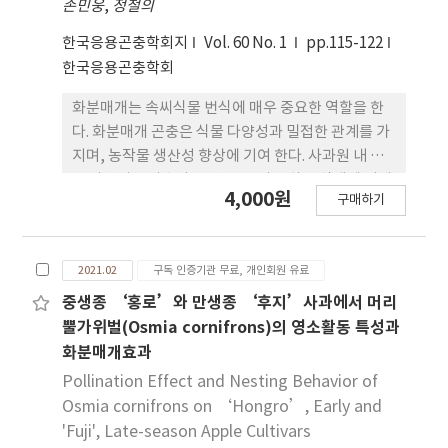
손민웅
,
정철의
관리 빈도와 음의 상관관계를 보였다. 지표 배회성 절
지동물은 농업 시스템보다 잡초 관리에 영향을 더 많
한국응용곤충학회지
Vol. 60 No. 1
pp.115-122
이 받는 것으로 나타났다.
한국응용곤충학회
화분매개는 속씨식물 번식에 매우 중요한 역할을 한
다. 화분매개 곤충은 식물 다양성과 밀접한 관계를 가
지며, 농작물 생산성 향상에 기여 한다. 사과원 내 식
물 다양성은 과수와 주변부, 그리고 하부 식생에 의해
4,000원
구매하기
결정된다. 본 연구는 사과꽃 개화기에 서양민들레 등
초생이 피복된 사과 원과 초생이 없는 과수원에서 화
분매개자의 다양성과 네트워크, 그리고 결실률과 생
2021.02
구독 인증기관 무료, 개인회원 유료
산된 과실의 크기 차이를 분석하였다. 경북 안동시 길
안면 소재 각 5개의 사과원에서 2020년 4월 사과 개
중생종 ‘홍로’와 만생종 ‘후지’사과에서 머리
화기에 이루어졌다. 사과와 같은 시기 개화하는 초생
뿔가위벌(Osmia cornifrons)의 영소활동 특성과
은 민들레가 우점이었다. 두 사과원 유형에 따른 꿀벌
화분매개효과
수는 통계적으로 차이가 없었으나, 전체 풍부도 및 검
Pollination Effect and Nesting Behavior of
정파리류와 뒤영벌류의 풍부도는 초생 피복 사과원에
Osmia cornifrons on ‘Hongro’, Early and
서 높았다. 민들레 피복 사과원에서 화분매개자 16 그
'Fuji', Late-season Apple Cultivars
룹과 801개 상호작용이, 초생 제거 사과원에서는 화