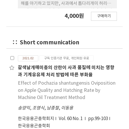
해를 야기하고 있지만, 사과에서 톱다리개미 허리노
린재 친환경 방제에 대한 연구는 전무한 실정이다. 따
4,000원
구매하기
라서, 이번 연구에서는 톱다리개미허리노린재의 집
합페로몬 성분 중 (E)-2-hexenyl (Z)-3hexenoate
(E2HZ3H)이 노린재검정알벌(Gryon japonicum
Ashmead)과 노린재깡충좀벌(Ooencyrtus
Short communication
nezarae Ishii)에 미치는 영향을 조사하였다. 사과 과
수원에서 E2HZ3H는 전체 과수원에 발생하는 2종의
포식기생자의 밀도에는 직접적으로 영향을 주지 않았
2021.02
구독 인증기관 무료, 개인회원 유료
고 이들 포식기생자의 공간분포도 변화시키지 않았
갈색날개매미충의 산란이 사과 품질에 미치는 영향
다. 그러나, E2HZ3H 루어가 설치된 지역 주변에서는
과 기계유유제 처리 방법에 따른 부화율
2종의 포식기생자 모두 제한적으로 유인하는 것을 확
Effect of Pochazia shantungensis Oviposition
인하였다. 따라서, E2HZ3H 루어는 사과 과수원 내에
on Apple Quality and Hatching Rate by
서 정밀방제를 목적으로 친환경 방제에 고려될 수 있
Machine Oil Treatment Method
을 것으로 생각된다.
송양익
,
조영식
,
남종철
,
이동용
한국응용곤충학회지
Vol. 60 No. 1
pp.99-103
한국응용곤충학회