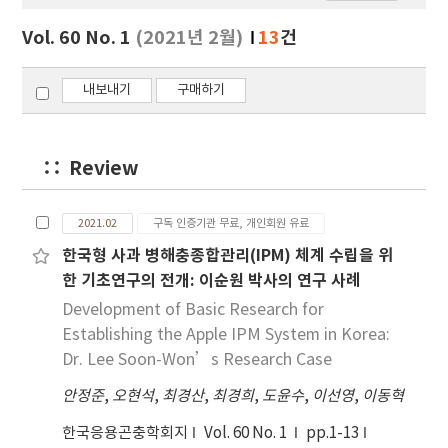
보
보
Vol. 60 No. 1
(2021년 2월)
13
건
기
내보내기
구매하기
Review
2021.02
구독 인증기관 무료, 개인회원 유료
한국형 사과 병해충종합관리(IPM) 체계 수립을 위
한 기초연구의 전개: 이순원 박사의 연구 사례
Development of Basic Research for
Establishing the Apple IPM System in Korea:
Dr. Lee Soon-Won’s Research Case
안정준
,
오현석
,
최경산
,
최경희
,
도윤수
,
이선영
,
이동혁
한국응용곤충학회지
Vol. 60 No. 1
pp.1-13