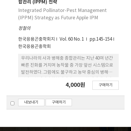
에 적용하는 것은 아직 실현되지 않았다. 본 논문은 사
합관리 (IPPM) 전략
과연구소에서 수행한 사례 연구를 통해 사과 IPM 개
Integrated Pollinator-Pest Management
선에 활용할 수 있는 항공 및 지리 정보기술의 발전과
(IPPM) Strategy as Future Apple IPM
한계에 대해 논하고자 한다.
정철의
한국응용곤충학회지
Vol. 60 No. 1
pp.145-154
한국응용곤충학회
우리나라의 사과 병해충 종합관리는 지난 40여 년간
빠른 진화를 거치며 농작물 중 가장 앞선 시스템으로
발전하였다. 그럼에도 불구하고 농약 중심의 병해충
방제는 천적이나 화분매개자들을 통한 생태계 서비스
4,000원
구매하기
를 저해하고 있다. 사과는 전형적인 타가수분 작물로
서, 곤충 화분매개는 생산량과 품질에 큰 영향을 미친
다. 이에, 현행 사과 IPM체계에 화분매개자 등 유용생
내보내기
구매하기
물 활동을 조장할 수 있는 방안을 추가하여 화분매개
친화형 병해충 종합관리(Integrated pollinator-
pest management, IPPM)을 제안한다. 해충군 관
리는 기본적으로 발생 예찰, 관리 의사결정, 관리방안