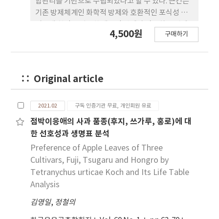
합관리를 기반으로 수립되었다고 할 수 있다. 근간은
기존 방제체계인 화학적 방제와 호환적인 포식성 이
리응애 천적을 접목한 생물적 방제가 작동하는 것에
4,500원
구매하기
있었다. 이후로 생태계 종다양성과 해충 개체군 변동
과의 상호작용에 대한 가설과 기작은 과수 생태계에
서 응애류 중심의 해충관리에 대한 더 넓은 이해의 폭
을 제공하였다. 생태계의 원리를 바탕으로 환경의 개
Original article
변 또는 변경을 통한 생물적 방제와 해충관리는 농생
태공학적 개념으로 발전하고 있다. 특히 응애류 해충
의 관리에 있어서는 재배환경의 변화에 따라 관련된
2021.02
구독 인증기관 무료, 개인회원 유료
천적의 다양성이 역동적으로 변동되어 작동하고 있으
점박이응애의 사과 품종(후지, 쓰가루, 홍로)에 대
며, 식식성 응애류의 종 구성도 과원관리 환경에 따라
한 선호성과 생명표 분석
변화를 보이고 있다. 본 원고에서는 사과 IPM의 근간
Preference of Apple Leaves of Three
이 되었던 응애류 생물적 방제를 고찰하면서 생태공
Cultivars, Fuji, Tsugaru and Hongro by
학적 측면에서 종다양성과 해충관리, 포식성 응애류
Tetranychus urticae Koch and Its Life Table
종다양성과 응애류 관리, 환경과 응애류의 종 구성 변
Analysis
동 원리에 대하여 기존 사례연구를 바탕으로 재조명
하고, 향후 우리나라에서 사과원 응애류의 생물적 방
김영일
,
정철의
제 전략을 제시하고자 한다.