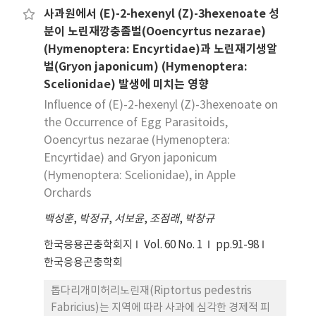
발생량이 가장 많았고, 사과굴나방, 복숭아심식나방,
사과원에서 (E)-2-hexenyl (Z)-3hexenoate 성
사과잎말이나방 순으로 발생하였다. 농가에서는 살균
분이 노린재깡충좀벌(Ooencyrtus nezarae)
제와 살충제를 각 12.4회, 살비제는 2.4회 살포하였
(Hymenoptera: Encyrtidae)과 노린재기생알
다. 대부분 사과원 주변 식생은 사과 또는 논이었으며,
벌(Gryon japonicum) (Hymenoptera:
자두, 복숭아, 포도 또는 폐과원이 있을 경우 복숭아
Scelionidae) 발생에 미치는 영향
순나방 밀도가 특히 높았다. 복숭아심식나방 역시 주
Influence of (E)-2-hexenyl (Z)-3hexenoate on
변에 복숭아나 포도가 있을 경우 그 발생량이 더 높았
the Occurrence of Egg Parasitoids,
다. 사과굴나방은 복숭아, 포도, 폐과원 그리고 대추
Ooencyrtus nezarae (Hymenoptera:
가 있는 지역에서 발생량이 많았다. 이러한 결과는 농
Encyrtidae) and Gryon japonicum
업 지역에서 경관 관리는 농촌 어메니티 개선뿐 아니
(Hymenoptera: Scelionidae), in Apple
라 병해충 관리의 차원에서 기능적 다양성을 추구하
Orchards
는 방향으로 진행되어야 한다는 점을 시사한다.
백성훈
,
박정규
,
서보윤
,
조점래
,
박창규
한국응용곤충학회지
Vol. 60 No. 1
pp.91-98
한국응용곤충학회
톱다리개미허리노린재(Riptortus pedestris
Fabricius)는 지역에 따라 사과에 심각한 경제적 피