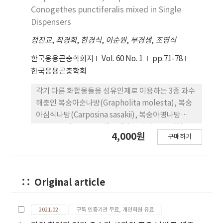
Conogethes punctiferalis mixed in Single
Dispensers
정진교
,
최경희
,
한경식
,
이순원
,
부경생
,
조영식
한국응용곤충학회지
Vol. 60 No. 1
pp.71-78
한국응용곤충학회
각기 다른 화합물들을 성유인제로 이용하는 3종 과수
해충인 복숭아순나방(Grapholita molesta), 복숭
아심식나방(Carposina sasakii), 복숭아명나방
(Conogethes punctiferalis)을 대상으로 단일 성
4,000원
구매하기
페로몬 미끼 방출제에 2종 혹은 3종의 성페로몬 미끼
를 섞어 복숭아원과 사과원에서 유인력을 검정하였
다. 복숭아원에서 실시된 복숭아순나방 유인에서 복
숭아심식나방이 섞인 혼합미끼 트랩에서 유인력이 감
Original article
소하였으나, 혼합미끼를 이용한 복숭아원에서의 성
충밀도 변이는 단일미끼 트랩과 높은 상관성 보였다.
사과원에서는 복숭아순나방에 대한 혼합미끼의 유인
2021.02
구독 인증기관 무료, 개인회원 유료
력 감소는 관찰되지 않았다. 복숭아심식나방 유인은