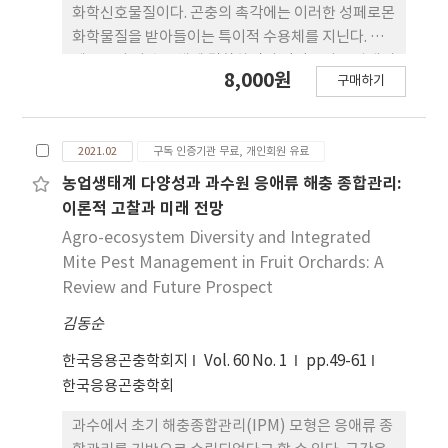
화학신호물질이다. 곤충의 촉각에는 이러한 성페로몬
화학물질을 받아들이는 특이적 수용체를 지닌다. 성
페로몬이 이 수용체에 결합하면서 감각전위를 발생시
8,000원
구매하기
키고 이는 대뇌로 전달되어 정보 인식을 통해 교미행
동을 유발하게 한다. 성페로몬은 또한 해충의 발생을
모니터링하는 데 이용되어 온도발육모델과 더불어 향
2021.02
구독 인증기관 무료, 개인회원 유료
후 발생상황을 예측하는 데 널리 이용되고 있다. 더불
어 성페로몬이 해충의 대량포획, 유살 또는 교미교란
농업생태계 다양성과 과수원 응애류 해충 종합관리:
을 유발하여 직접적으로 방제에 응용된다. 본 종설은
이론적 고찰과 미래 전망
성페로몬과 관련된 곤충 생리 및 이를 이용한 해충관
Agro-ecosystem Diversity and Integrated
리기술을 소개한다.
Mite Pest Management in Fruit Orchards: A
Review and Future Prospect
김동순
한국응용곤충학회지
Vol. 60 No. 1
pp.49-61
한국응용곤충학회
과수에서 초기 해충종합관리(IPM) 모형은 응애류 종