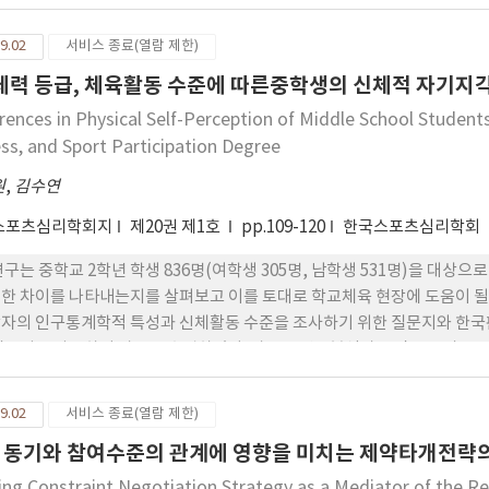
 의사소통, 노력/규칙 및 관계 요인, 운동선수의 만족에서는 예산과 학업적
 증가하였다. 교육과정 적용에 따른 혜택은 지식과 사고, 대인관계 및 진로
9.02
서비스 종료(열람 제한)
과 경기출전, 효과적인 학사운영을 위한 개선사항은 수업환경, 교육과정 확
 체력 등급, 체육활동 수준에 따른중학생의 신체적 자기지
 시스템은 전담교수제 도입, 학업/진로 상담실 및 수업불참자를 위한 별도
erences in Physical Self-Perception of Middle School Students
ess, and Sport Participation Degree
원
,
김수연
스포츠심리학회지
제20권 제1호
pp.109-120
한국스포츠심리학회
연구는 중학교 2학년 학생 836명(여학생 305명, 남학생 531명)을 대상
한 차이를 나타내는지를 살펴보고 이를 토대로 학교체육 현장에 도움이 될 수
자의 인구통계학적 특성과 신체활동 수준을 조사하기 위한 질문지와 한국
질문지를 사용하여 자료를 수집하였다. 자료는 빈도분석과 t-검증 그리고 A
지각과 그 하위영역 모두에서 차이가 있는 것으로 나타났다. 특이할 만한 
하위요인들에 비해 현저히 낮다는 사실이다. 이러한 결과는 대중매체 등을 
9.02
서비스 종료(열람 제한)
터 이미 내면화하고 있음을 의미한다고 볼 수 있다. 체력 등급에 따라 신
 동기와 참여수준의 관계에 영향을 미치는 제약타개전략
 이러한 결과는 체력 등급이 높을수록 신체적 자기지각의 수준이 높음을 의미
 나타났으며 특히 여학생의 경우 매우 낮았다. 이러한 체육수업 외 체육활
ing Constraint Negotiation Strategy as a Mediator of the R