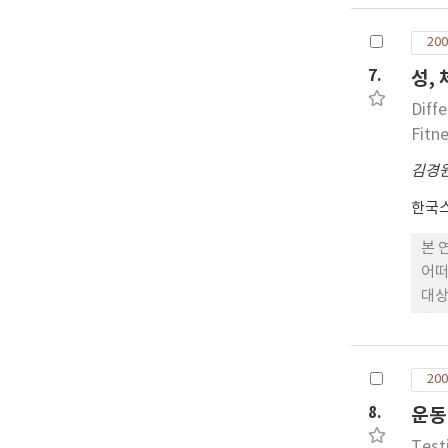
수의
하게
200
연습
7.
성,
지원
Diff
Fitn
김경
한국
본 
어떠
대상
한 
자기
른 
200
령부
8.
운동
다.
으로
Test