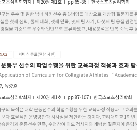
스포츠심리학회지
제20권 제1호
pp.65-86
한국스포츠심리학회
연구는 우수 및 일반 남녀 하키선수 총 144명을 대상으로 개방형 질문지
십을 첫째 신뢰, 둘째 대화, 셋째 만족, 넷째 팀 사기, 다섯째 팀 응집 
경험을 기준으로 우수와 일반으로 분류하였고, 내용분석은 반복 숙독 후 동
 하였다. 신뢰 긍정요인은 여자우수 및 일반은 나만 믿어, 격려를, 남자우수
 부정요인은 남녀 우수, 남녀일반 모두 폭언 및 폭력을 가장 많이 언급하였
 경청 및 이해 순으로 남자우수는 존중받을 때, 경청 및 이해 순으로 높게 
9.02
서비스 종료(열람 제한)
 이기적, 배려 부족 순으로, 남일반은 배려부족, 무시, 그리고 대화단절 
 운동부 선수의 학업수행을 위한 교육과정 적용과 효과 탐
칭찬 받을 때를 가장 높게 언급하였다. 팀 사기 긍정요인은 남녀우수 및 남여
. 팀 응집긍정요인은 남녀우수 및 남여일반 모두 단체운동을 강조하는 것이
Application of Curriculum for Collegiate Athletes‘ Academic
형
,
박중길
스포츠심리학회지
제20권 제1호
pp.87-107
한국스포츠심리학회
연구의 목적은 대학 운동선수의 학업수행을 위한 교육과정 적용과 그 효과
 보다 효율적인 운영방안과 시사점을 제안하는 것이다. 고려대학교 1학년 운동
학습환경과 운동선수 만족, 수업참여 의도 검사지와 개방형 질문지에 응답하
 내용분석이 이용되었다. 측정변인별 두 측정시점 간의 평균 차이를 검증한