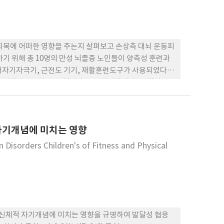
회복에 어떠한 영향을 주는지 살펴보고 손상측 대뇌 운동피
기 위해 총 10명의 만성 뇌졸중 노인들이 양측성 훈련과
개자기자극기, 근전도 기기, 재활훈련도구가 사용되었다.
성하여 주 2회 총 16회의 훈련을 실시하였다. 그 결과, 양
 감소한 것으로 나타났다. 기능적 검사에서도 씨앗 옮기
경두개자기자극기를 활용한 신경생리적 검사에서도 130%,
나타났다. 이러한 결과를 통해 양측성 단일 운동 훈련이 손상
 자기개념에 미치는 영향
 알 수 있다.
 Disorders Children's of Fitness and Physical
력 및 신체적 자기개념에 미치는 영향을 규명하여 발달성 협응