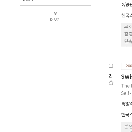
이승
한국
더보기
본 
질 
단측
훈련
측성
기,
200
14
2.
Sw
측 
The 
Self
허정
한국
본 