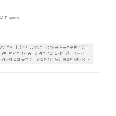
집단의 선수들이 서브의 평균 점수에서 비교집단의 선수와
을 t-검증한 결과 5%내의 유의한 차이를 보였다. 넷째,
긍정적인 영향을 미쳤다. 결론적으로 서브 수행루틴은 남자
GA Players
이 개방운동기술에서도 매우 효과적으로 적용될 수 있음을
부 3부 투어에 참가한 334명을 대상으로 골프선수들의 등급
 이원다변량분석과 중다회귀분석을 실시한 결과 주관적 골
를 검증한 결과 골프수준 상집단선수들이 하집단보다 몸관
상집단 선수들이 외부환경만족, 선수생활만족, 사회적 승인
 영향은 리그별 상하집단에 따라 각기 다른 하위변인들이
나타났다.