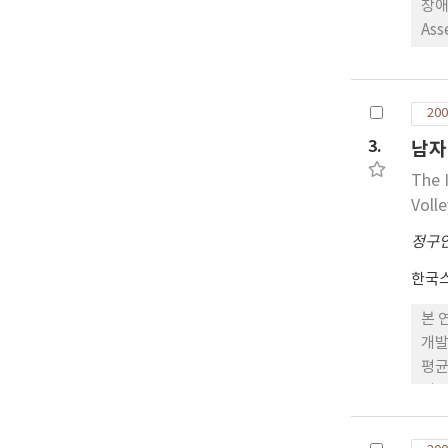
장애
As
10
여 
으로
200
유연
3.
남자
로 
The 
Volle
정구
한국
본 
개발
평균
지는
교집
였으