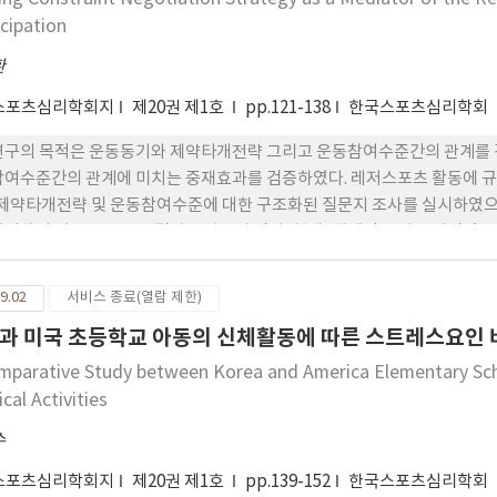
 이러한 결과들이 학교체육 현장의 개선이라는 관점에서 논의되었다.
icipation
환
스포츠심리학회지
제20권 제1호
pp.121-138
한국스포츠심리학회
연구의 목적은 운동동기와 제약타개전략 그리고 운동참여수준간의 관계를 
참여수준간의 관계에 미치는 중재효과를 검증하였다. 레저스포츠 활동에 규
 제약타개전략 및 운동참여수준에 대한 구조화된 질문지 조사를 실시하였으며, 공변
실시하여 얻은 주요 연구결과는 다음과 같다. 첫째, 내재적 동기는 대인간 조
미쳤으며, 확인적 조절동기는 시간관리 전략과 대인간 조정전략에 유의한 정
조정전략 및 수동적 대처전략에 유의한 부(-)의 영향을 미쳤다. 둘째, 운동
9.02
서비스 종료(열람 제한)
 미쳤다. 셋째, 시간관리 전략은 참여수준에 정(+)의 영향을 미치고 있으
과 미국 초등학교 아동의 신체활동에 따른 스트레스요인 
. 넷째, 확인적 조절동기는 제약타개전략(시간관리전략, 대인간 조정전략)
것으로 나타났으며, 무동기도 제약타개전략들(시간관리전략, 대인간 조정전
mparative Study between Korea and America Elementary Scho
)의 간접영향을 미치는 것으로 나타났다. 따라서 제약타개전략이 동기와 
cal Activities
에서 지지되었다.
수
스포츠심리학회지
제20권 제1호
pp.139-152
한국스포츠심리학회