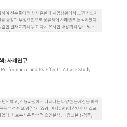
를 통하여 선수들이 평상시 훈련과 시합상황에서 느낀 지도자
관점별을 긍정과 부정요인으로 분류하여 사례별로 분석하였다.
일한 원자료끼리 묶고 다시 유사한 내용끼리 범주 및 차
 및 일반은 솔선수범, 언행일치, 격려 순으로 높게 나타났
다. 대화 긍정요인에서는 여자우수 및 일반과 남자일반은 배
답하였다. 대화 부정요인은 여자우수 및 일반, 그리고 남자우
순으로 나타났다. 만족 긍정요인은 남녀우수 및 남여일반 모
색: 사례연구
일반 모두 솔선수범, 격려, 그리고 칭찬 받을 때를 언급하
 가장 높게 나타났다.
 Performance and Its Effects: A Case Study
를 탐색하고, 적용과정에서 나타나는 다양한 문제점을 파악
부 선수 60명(남자 55명, 여자 5명)이 참여하여 스포
였다. 자료분석은 탐색적 요인분석, 대응표본 t-검증, 귀
 결과, 스포츠 학습환경에서는 자기관여와 실수, 코치-선