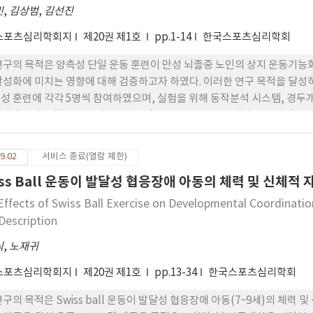
민
,
김상범
,
김선진
스포츠심리학회지
제20권 제1호
pp.1-14
한국스포츠심리학회
연구의 목적은 양측성 단일 운동 훈련이 만성 뇌졸중 노인의 상지 운동기능
활성화에 미치는 영향에 대해 검증하고자 하였다. 이러한 연구 목적을 달성하
성 훈련에 각각 5명씩 참여하였으며, 실험을 위해 동작분석 시스템, 경두
과제는 나무 말뚝 옮기기, 나무 팩 맞추기, 그리고 물 마시기 모방 과제로 구
 훈련 집단은 기능적 뻗기 검사에서 최대속도가 증가하였으며, 운동시간이
 무거운 물건 옯기기 과제에서 수행시간이 감소한 것으로 나타났다. 또한 
9.02
서비스 종료(열람 제한)
0%, 그리고 150% 자극 강도에서 운동유발전위의 크기가 증가한 것으로 
iss Ball 운동이 발달성 협응장애 아동의 체력 및 신체적
상지의 운동기능회복과 대뇌 운동피질 활성화에 긍정적인 효과가 있는 것으로
Effects of Swiss Ball Exercise on Developmental Coordination
-Description
식
,
노재귀
스포츠심리학회지
제20권 제1호
pp.13-34
한국스포츠심리학회
연구의 목적은 Swiss ball 운동이 발달성 협응장애 아동(7~9세)의 체