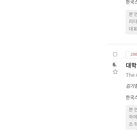
한국
본 
리더
대표
원화
고,
려,
200
수는
6.
대학
두 
였다
The 
김기
한국
본 
하여
츠 
납적