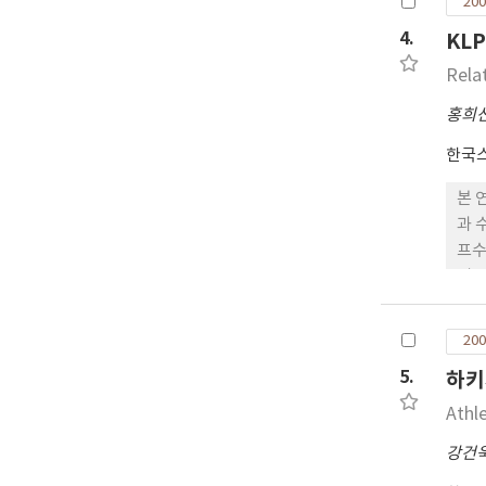
200
중학
4.
KL
비교
서브
Rela
중학
홍희
알 
한국
본 
과 
프수
리,
만족
외부
200
5.
하키
Athl
강건