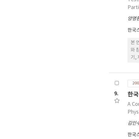
다.
Part
양명
한국
본 
와 
기,
을 
을 
간 
200
향을
9.
한국
있다
는 
A Co
(-
Physi
동기
김인
한국