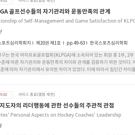
9.02
서비스 종료(열람 제한)
교 배구선수들에게 서브 루틴을 훈련시킨 결과 서브 정확도 면에서 실험
PGA 골프선수들의 자기관리와 운동만족의 관계
하여 우수한 향상을 보였다. 셋째, 두 집단의 선수들의 실험에서의 서브 득점
 루틴을 적용한 실험집단이 출전한 시합에서 선수들의 서브 기능 향상에 
tionship of Self-Management and Game Satisfaction of KLP
교 배구선수들의 서브 수행력에 긍정적인 영향을 미쳤고, 또한 루틴훈련
선
수 있었다.
스포츠심리학회지
제20권 제1호
pp.49-63
한국스포츠심리학회
연구는 한국 여자프로골프협회(KLPGA)에 소속되어 있는 회원 중 1부, 2
수준에 따른 자기관리와 운동만족의 차이와 관계를 검증하기 위한 것이다.
준에 따라 자기관리에서 유의한 차이가 있었다. 이에 따라서 집단간 차이
 정신관리, 훈련관리, 대인관리에서 높은 수준으로 나타났다. 운동만족은 
에서 하집단보다 유의하게 높게 나타났다. 자기관리가 선수만족에 미치는
환경만족, 선수생활만족, 사회적 승인에 대한 만족에 영향을 주는 것으로 
9.02
서비스 종료(열람 제한)
지도자의 리더행동에 관한 선수들의 주관적 관점
etes' Personal Aspects on Hockey Coaches' Leadership
욱