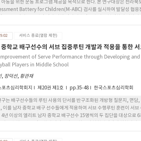
 아동을 위한 운동 프로그램 제공을 목적으로 한다. 본 연구대상은 전라북도 K시
sessment Battery for Children(M-ABC) 검사를 실시하여 발달
명)을 연구대상으로 집단 간과 시행 간의 상호작용 효과를 분석하기 위하여 이
다음과 같은 결론을 얻었다. 첫째, 발달성 협응장애 아동은 순발력, 평형성
 나타났고, 실험군이 통제군 보다 체력요인의 향상을 보인 것으로 나타났다
9.02
서비스 종료(열람 제한)
성, 스포츠 자신감, 규칙적인 운동, 근력 요인에서 상호작용 효과에 의한
 중학교 배구선수의 서브 집중루틴 개발과 적용을 통한 
의미 있는 차이가 나타났으며, 건강, 체지방, 근지구력 요인 등은 통계적으
Improvement of Serve Performance through Developing and 
yball Players in Middle School
인
,
장덕선
,
황관재
스포츠심리학회지
제20권 제1호
pp.35-48
한국스포츠심리학회
연구는 배구선수들의 루틴 사용의 단서를 반구조화된 개방형 질문지, 면담, 
, 이를 남자 중학교 배구 선수들에게 적용하여 서브 수행루틴 훈련이 서브
 4년 이상의 엘리트 남자 중학교 배구선수 15명씩의 두 집단을 대상으로 
 서브 수행루틴을 적용하지 않았으며 4주차부터 실험집단에게 실험자의 질
단은 서브 루틴에 대한 아무런 정보도 제공하지 않았다. 실험 후 평가 결과
며 다음과 같은 결론을 얻게 되었다. 첫째, 배구선수들은 행동적 단서와 인