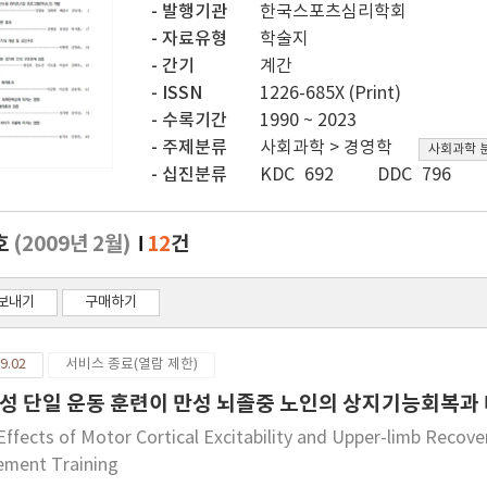
발행기관
한국스포츠심리학회
자료유형
학술지
간기
계간
ISSN
1226-685X (Print)
수록기간
1990 ~ 2023
주제분류
사회과학 > 경영학
사회과학 
십진분류
KDC 692
DDC 796
호
(2009년 2월)
12
건
보내기
구매하기
9.02
서비스 종료(열람 제한)
성 단일 운동 훈련이 만성 뇌졸중 노인의 상지기능회복과
Effects of Motor Cortical Excitability and Upper-limb Recover
ment Training