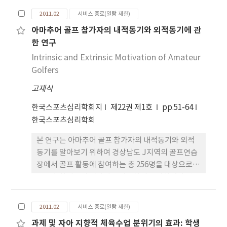
험집단 8명, 통제집단 8명)으로 하였으며, 공변량분
수 있다는 사실을 제시해 주고 있다. 잠재평균 분석 결
2011.02
서비스 종료(열람 제한)
석을 통해 측정된 자료의 유의성 검증을 하여 다음과
과, ABQ 하위요인 중 성취감의 저하 요인에서 유의한
아마추어 골프 참가자의 내적동기와 외적동기에 관
같은 결론을 얻었다. 첫째, 수중운동은 만성 편마비 환
차이가 나타났다. 중학생, 대학생보다 고등학생이 높
한 연구
자들의 긴장, 분노, 피로, 활력과 같은 정신건강 요인
은 수준이었고, 효과크기는 중간수준으로 나타났다.
에는 긍정적인 변화를 주었으나, 우울과 혼동 같은 요
Intrinsic and Extrinsic Motivation of Amateur
이 결과는 ABQ 동일성 검증의 통계적 의미와 운동 상
인에는 통계적으로 유의한 영향을 주지 않았다. 둘째,
Golfers
황에서의 탈진 측면에서 논의되었다.
신체적 자아 효능감 요인인 신체 능력과 자기표현 자
고재식
신감의 변화에도 긍정적인 영향을 미쳤다. 따라서 환
자의 특성을 고려한 적절한 수중운동은 만성 편마비
한국스포츠심리학회지
제22권 제1호
pp.51-64
환자뿐만 아니라 다른 장애인의 정신적 재활에 도움
한국스포츠심리학회
이 될 것으로 기대된다.
본 연구는 아마추어 골프 참가자의 내적동기와 외적
동기를 알아보기 위하여 경상남도 J지역의 골프연습
장에서 골프 활동에 참여하는 총 256명을 대상으로
스포츠 참여동기 검사지를 사용하여 조사하였다. 수
집된 자료는 평균과 표준편차를 산출하고 평균차 검
정을 위해 이원변량분석을 실시한 결과 다음과 같은
2011.02
서비스 종료(열람 제한)
결론을 얻었다. 첫째, 연령과 성별에 따른 참여동기는
과제 및 자아 지향적 체육수업 분위기의 효과: 학생
사교, 건강과 체력 요인에서는 연령에 따라, 외적 과