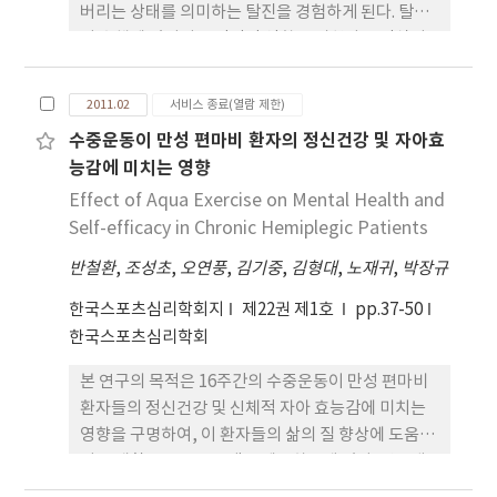
버리는 상태를 의미하는 탈진을 경험하게 된다. 탈진
이 수행에 있어서 부정적인 영향을 미친다는 인식이
증가함에 따라 탈진과 관련한 다양한 연구들이 진행
되고 있다. Raedeke과 Smith(2001)는 운동 상황에
2011.02
서비스 종료(열람 제한)
서 발생하는 선수들의 탈진 요인들을 측정하는 운동
수중운동이 만성 편마비 환자의 정신건강 및 자아효
선수 탈진 질문지(Athlete Burnout
능감에 미치는 영향
Questionnaire: ABQ)를 개발하였다. ABQ는 3가지
하위요인들(정서적/신체적 소모, 성취감의 저하, 스
Effect of Aqua Exercise on Mental Health and
포츠 참여에 대한 평가절하)을 포함하고 있다. 본 연
Self-efficacy in Chronic Hemiplegic Patients
구는 ABQ의 하위요인들이 수준(중학생, 고등학생,
반철환
,
조성초
,
오연풍
,
김기중
,
김형대
,
노재귀
,
박장규
대학생)에 따라 동일한 구조적 타당도를 보이는가를
비교 분석하였다. 이를 위해 ABQ 하위요인들을 사용
한국스포츠심리학회지
제22권 제1호
pp.37-50
하여 수준 집단으로 구성된 운동선수들(437명)의 탈
한국스포츠심리학회
진을 측정하고, 다집단 분석(multi-group
본 연구의 목적은 16주간의 수중운동이 만성 편마비
analysis) 통하여 집단 간의 동일성을 검증했다. 다집
환자들의 정신건강 및 신체적 자아 효능감에 미치는
단 분석 결과, 수준 집단에서 ABQ의 구조 동일성(형
영향을 구명하여, 이 환자들의 삶의 질 향상에 도움이
태동일성, 측정동일성, 절편동일성, 요인분산동일
되는 재활 운동프로그램을 제공하는데 있다. 연구대
성)이 검증되었다. 이 결과는 ABQ를 중학생, 고등학
상은 서울특별시 P복지관 만성 편마비 환자 16명(실
생, 대학생 운동선수들에게도 모두 공통으로 사용될