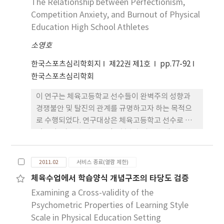
활동, 협력학습, 인식, 과제관련, 비과제관련, 동료학
The Relationship between Perfectionism,
습, 대기시간)은 컴퓨터 행동분석 프로그램(BEST)
Competition Anxiety, and Burnout of Physical
을 사용하여 비교 분석되었다. 학생 수업행동 분석결
Education High School Athletes
과에 따르면, TIC 집단이 적절한 운동행동, 인지적 행
소영호
동, 과제관련 행동, 동료학습에서 EIC 집단 보다 높은
행동빈도와 지속시간을 나타내었다. 이에 반해, EIC
한국스포츠심리학회지
제22권 제1호
pp.77-92
집단은 TIC 집단 보다 부적절한 운동행동, 과제비관
한국스포츠심리학회
련, 대기시간에서 높은 지속시간을 나타내고 있었다.
이 연구는 체육고등학교 선수들이 완벽주의 성향과
본 연구의 결과는 과제지향적 분위기가 자아지향적
경쟁불안 및 탈진의 관계를 규명하고자 하는 목적으
분위기보다 더욱 적응적인 성취행동과 연관돼 있다는
로 수행되었다. 연구대상은 체육고등학고 선수로 하
성취목표 이론의 예상을 지지하고 있다.
였으며, 자료 수집은 판단표본추출법을 통해 총 280
부의 표본을 수집하여 최종분석에는 271부의 자료가
사용되었다. 수집된 자료는 SPSSWIN Ver 14.0을
2011.02
서비스 종료(열람 제한)
이용하여 단계입력 방법을 이용한 회귀분석을 실시하
체육수업에서 학습양식 개념구조의 타당도 검증
여 다음과 같은 결론을 얻었다. 첫째, 체육고등학교 선
Examining a Cross-validity of the
수들의 자기지향 완벽주의 성향은 인지적 상태불안과
신체적 상태불안에 정(+)의 영향을 미친다. 아울러 상
Psychometric Properties of Learning Style
태 자신감에는 타인지향 완벽주의 성향은 부(-)의 영
Scale in Physical Education Setting