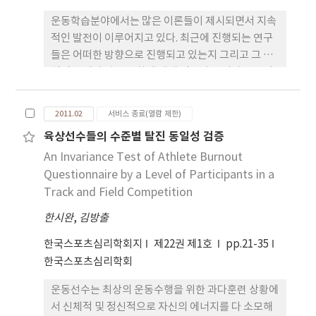
운동학습분야에서는 많은 이론들이 제시되면서 지속
적인 발전이 이루어지고 있다. 최근에 진행되는 연구
들은 어떠한 방향으로 진행되고 있는지 그리고 그 영
역적 한계와 발전 방향에 대해 검토와 논의가 요구되
는 시점이다. 여기에서는 그동안 발전되어온 운동학
습과 관련한 이론들에 대해 살펴보고 새롭게 관심을
2011.02
서비스 종료(열람 제한)
받아온 연구 분야를 보다 구체적으로 검토해 보고자
육상선수들의 수준별 탈진 동일성 검증
한다. 특히 운동의 학습단계별로 나타나는 주요 특성
An Invariance Test of Athlete Burnout
변화를 밝히는 운동의 숙련성, 운동학습에 따라 뇌의
변화과정에 관심을 갖는 신경학적 연구, 표현 움직임
Questionnaire by a Level of Participants in a
과 관련된 움직임 학습, 그리고 스포츠 기술과 동작의
Track and Field Competition
효율성과 관련된 협응변화의 학습 등을 중심으로 검
한시완
,
김방출
토를 하였다. 향후 운동학습연구의 과제로는 융합적
연구를 통한 효율적인 운동학습시스템의 구축과 평생
한국스포츠심리학회지
제22권 제1호
pp.21-35
운동학습 차원에서 교육과의 연계성을 논의하였다.
한국스포츠심리학회
운동선수는 최상의 운동수행을 위한 과다훈련 상황에
서 신체적 및 정신적으로 자신의 에너지를 다 소모해