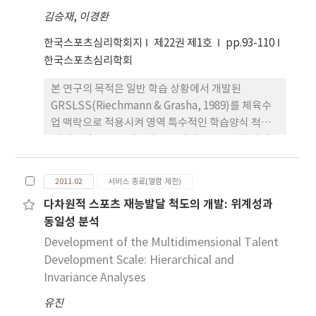
향을 미치고, 자기지향 완벽주의 성향은 정(+)의 영
김승재
,
이경환
향을 미친다. 둘째, 체육고등학교 선수들의 사회적으
로 부과된 완벽주의 성향은 정서적 고갈과 비인격화
한국스포츠심리학회지
제22권 제1호
pp.93-110
에 정(+)의 영향을 미치고, 개인적 성취도 저하에는
한국스포츠심리학회
사회적으로 부과된 완벽주의 성향과 타인지향 완벽주
본 연구의 목적은 일반 학습 상황에서 개발된
의 성향이 정(+)의 영향을 미친다.
GRSLSS(Riechmann & Grasha, 1989)를 체육수
업 맥락으로 적용시켜 영역 특수적인 학습양식 척도
의 개념적 구조를 검증하는 것이다. 1,266명의 남녀
중고등학생이 본 연구에 참여하였으며, 수집된 자료
에 대하여 기술통계, 탐색적 요인분석, 신뢰도 분석,
2011.02
서비스 종료(열람 제한)
상관분석 및 다집단 분석이 실시되었다. 확인적 요인
다차원적 스포츠 재능발달 척도의 개발: 위계성과
분석의 결과 체육수업 맥락에서 6가지 학습양식(장독
동일성 분석
립적/장의존적, 회피적/참여적, 협력적/경쟁적)의 개
념적 구조가 존재하고 있다는 사실이 확인되었다. 6요
Development of the Multidimensional Talent
인 39문항으로 구성된 체육 학습양식 척도의 시간적
Development Scale: Hierarchical and
안정성과 내적동기를 이용한 예측 타당도가 검증되었
Invariance Analyses
다. 다집단 분석의 결과 성별과 학년급간 구인 동등성
유진
이 검증되었으며, 성별간 잠재평균 차이가 장의존적