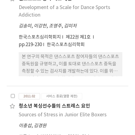
개발된 척도를 배포하고 자료들을 수집하였으며, 수
식습관과 그에 따른 정서를 이해하여, 건강한 운동습
Development of a Scale for Dance Sports
집된 자료에 대해서 기술통계 분석과 신뢰도 분석 그
관의 형성과 더불어 운동을 통한 삶의 질 향상을 위한
리고 탐색적 요인분석과 확인적 요인분석을 실시하여
Addiction
학문적이고 실증적인 자료를 제공할 수 있을 것이다.
척도를 개발하였다. 또한 수렴타당도와 변별타당도
김송미
,
이강헌
,
조영주
,
김미저
검사를 실시하여 타당성을 검증하였다. 마지막으로
본 연구 참여자의 댄스스포츠 파트너십의 차이점을
한국스포츠심리학회지
제22권 제1호
살펴보았다. 그 결과, 본 연구에서 개발된 댄스스포츠
pp.219-230
한국스포츠심리학회
파트너십 척도는 최종적으로 심판-관중호응 요인 9문
본 연구의 목적은 댄스스포츠 참여자들의 댄스스포츠
항, 신뢰 요인 3문항, 신체조화 요인 3문항, 경제조건
중독원을 규명하고, 이를 토대로 댄스스포츠 중독을
요인 3문항으로 총 18문항이 개발되었다. 둘째, 개발
측정할 수 있는 검사지를 개발하는데 있다. 이를 위해
된 댄스스포츠 파트너십 척도는 변별타당성과 수렴타
규칙적인 댄스스포츠 참여자 125명을 대상으로 개방
당성을 가진 것으로 나타났다. 셋째, 개발된 댄스스포
형 설문을 통한 자기보고자료를 수집하였으며, 이를
츠 파트너십 척도는 성과 종목에서는 차이가 없었으
바탕으로 댄스스포츠 중독원을 추출하고 예비조사를
나 연령이나 파트너 경력, 소속에 따라서는 파트너십
2011.02
서비스 종료(열람 제한)
거쳤다. 개방형 설문결과, 긍정적 요인은 18개의 세부
의 차이가 있는 것으로 나타났다. 마지막으로 본 연구
청소년 복싱선수들의 스트레스 요인
영역으로 분류하여 이를 다시 3개의 일반영역으로 분
의 제한점을 제시하고 본 연구의 결과를 더욱 발전시
Sources of Stress in Junior Elite Boxers
류하였으며, 부정적 요인은 26개의 세부영역으로 분
키기 위해서 후속 연구자를 위한 제언을 제시하였다.
류하여 이를 다시 5개의 일반영역으로 분류하였다. 최
이충섭
,
김경원
종 분류된 일반영역에서 긍정적 요인은 긍정적인 정