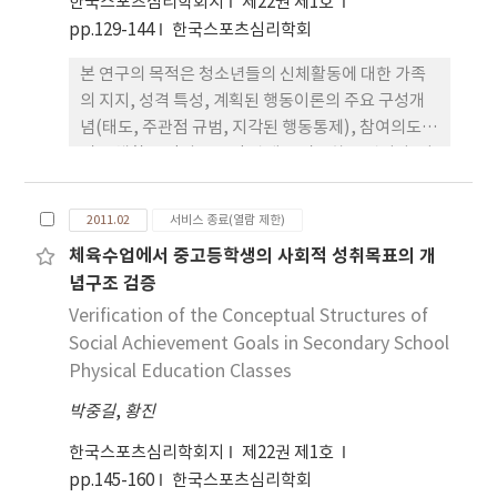
한국스포츠심리학회지
제22권 제1호
능력, 정신능력, 사회적 지원, 운동연습)의 MSTDS
pp.129-144
한국스포츠심리학회
위계적 구조를 타당하게 검증해 주었다. 스포츠 재능
본 연구의 목적은 청소년들의 신체활동에 대한 가족
의 개인적 특성은 신체능력(동적체력, 정적체력, 체
의 지지, 성격 특성, 계획된 행동이론의 주요 구성개
격)과 정신능력(집중력, 의지력, 조절력)의 차원으
념(태도, 주관점 규범, 지각된 행동통제), 참여의도
로, 환경적 영향은 사회적 지원(정신적, 정보적, 물질
및 신체활동 간의 구조적 관계를 검증하는 것이다. 이
적)과 운동연습(질적, 양적, 정신)의 차원으로 분류될
를 위해 1단계에서는 번안된 질문지의 신뢰도와 타당
수 있는 것으로 나타났다. 일련의 다집단 CFA에 의한
도 검증을 위해 1개 중학교 학생 180명(남학생=90
측정 동일성 검증 결과는 MSTDS가 다양한 운동집
2011.02
서비스 종료(열람 제한)
명, 여학생=90명)이 참여하였고, 2단계 본조사에는
단(학급, 운동종목, 성별)에 따라 동일하게 적용될 수
체육수업에서 중고등학생의 사회적 성취목표의 개
2개 중학교로부터 총 449명(남학생=238명, 여학생
있는 척도임을 증명해 주었다. 나아가, 잠재평균 분석
념구조 검증
=211명)이 참여하였다. 구조방정식 모형분석의 결과
(latent mean analysis) 결과는 남자집단이 여자집
가족의 지지가 태도에 직접 영향을 주지만 주관적 규
Verification of the Conceptual Structures of
단 보다 전반적으로 높은 스포츠 재능발달 수준을 보
범과 태도를 통해 신체활동 행동에 간접 영향을 주지
이고 있으며, 개인종목 집단이 단체종목 집단 보다 높
Social Achievement Goals in Secondary School
는 않았다. 성격특성은 주관적 규범과 지각된 행동통
은 신체 및 정신능력 수준을 나타냈다. 특히, 사회적
Physical Education Classes
제를 통해 신체활동 의도를, 지각된 행동통제를 통해
지원에서는 중학 및 고교집단이 대학집단 보다 유의
박중길
,
황진
신체활동 행동을 간접적으로 예측하였다. 다집단 분
하게 높은 수준을 보이고 있다. 이 결과에 따라 본 연
석 결과 태도와 행동통제에 미치는 성격특성의 영향
구는 자기보고형 스포츠 재능발달 측정의 타당성을
한국스포츠심리학회지
제22권 제1호
력은 남학생 집단에서, 신체활동 의도에 미치는 행동
선행연구와 이론적 모형을 통해 논의했다.
pp.145-160
한국스포츠심리학회