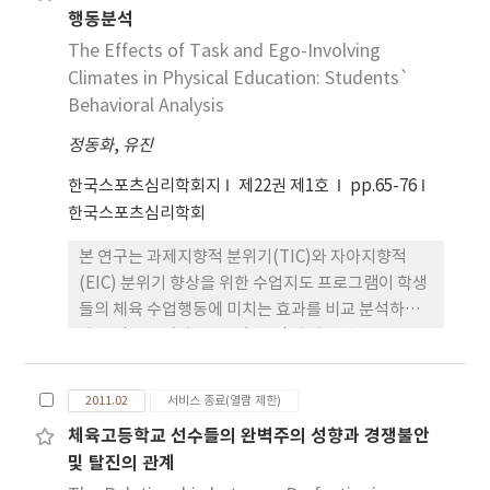
행동분석
시 요인에서는 성별에 따라 유의한 차이가 나타났다.
둘째, 경력과 성별에 따른 참여동기는 기술발달, 즐거
The Effects of Task and Ego-Involving
움, 컨디션 요인에서 경력에 따라 유의한 차이가 나타
Climates in Physical Education: Students`
났다. 셋째, 평균타수와 성별에 따른 참여동기는 기술
Behavioral Analysis
발달, 성취감 요인에서는 성별에 따라 유의한 차이가
정동화
,
유진
나타났으며, 즐거움, 사교, 외적과시, 컨디션에서는
평균타수에서 유의한 차이가 나타났다.
한국스포츠심리학회지
제22권 제1호
pp.65-76
한국스포츠심리학회
본 연구는 과제지향적 분위기(TIC)와 자아지향적
(EIC) 분위기 향상을 위한 수업지도 프로그램이 학생
들의 체육 수업행동에 미치는 효과를 비교 분석하는
데 목적을 두었다. Ames(1992)가 제안한 TARGET
구조(과제, 권위, 인정, 평가, 집단, 시간)를 토대로
개발된 TIC와 EIC 프로그램은 체육수업(농구수업)에
2011.02
서비스 종료(열람 제한)
참여하고 있는 중학생 2개 반 학생들(TIC: 37명)과
체육고등학교 선수들의 완벽주의 성향과 경쟁불안
EIC 프로그램(36명)에게 15회에 걸쳐 적용되었다. 마
및 탈진의 관계
지막 15회 수업의 학생행동들(적절한 활동, 부적절한