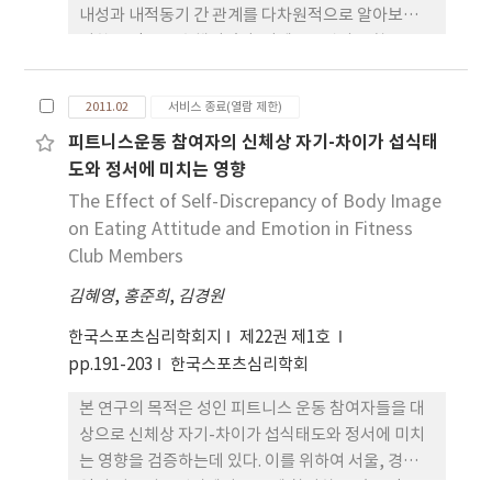
내성과 내적동기 간 관계를 다차원적으로 알아보기
개인에게 멘탈 게임 요인의 장단점에 대한 유익한 정
위한 목적으로 수행되었다. 이에 143명의 중학교, 고
보를 제공할 수 있을 뿐만 아니라 훈련 라운드에서 실
등학교 무용전공 여학생들을 표집 하여 학년에 따른
용적으로 사용할 수 있다는 것을 의미한다.
실패내성의 차이를 다변량 분산분석(MANOVA)석을
2011.02
서비스 종료(열람 제한)
활용하여 검증하였으며, 실패내성과 내적동기 간 관
피트니스운동 참여자의 신체상 자기-차이가 섭식태
계는 정준상관분석을 통해 알아보았다. 분석결과 학
도와 정서에 미치는 영향
교급별 과제난이도 선호요인은 중학생보다 고등학생
이 선호하고 실패내성이 더 낮은 것으로 차이가 나타
The Effect of Self-Discrepancy of Body Image
났으며, 과제난이도 선호 요인은 학년 간 차이를 가장
on Eating Attitude and Emotion in Fitness
잘 변별하는 요인으로 나타났다. 마지막으로 과제난
Club Members
이도 선호와 실패 후 감정요인이 재미흥미와 노력요
김혜영
,
홍준희
,
김경원
인과는 긍정적인 관계를, 긴장불안과는 부정적인 관
계를 보이는 것으로 나타났다.
한국스포츠심리학회지
제22권 제1호
pp.191-203
한국스포츠심리학회
본 연구의 목적은 성인 피트니스 운동 참여자들을 대
상으로 신체상 자기-차이가 섭식태도와 정서에 미치
는 영향을 검증하는데 있다. 이를 위하여 서울, 경기지
역의 피트니스센터에서 운동에 참여하고 있는 만 20