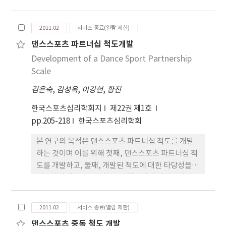
세 이상의 성인을 표집하여 카이제곱검증, 독립표본
t-검증, 일원배치분산분석(one-way ANOVA), 중다
2011.02
서비스 종료(열람 제한)
회귀분석(Multiple regression analysis)을 실시하
댄스스포츠 파트너십 척도개발
였으며 그 결과는 다음과 같다. 첫째, 여성이 남성보다
Development of a Dance Sport Partnership
섭식태도의 차이를 높게 인지하는 것으로 나타났다.
정서중 긍정요인은 남성이, 우울과 불안 요인은 여성
Scale
이 더 높게 인지하는 것으로 나타났다. 둘째, 여성참여
김은숙
,
김성옥
,
이강헌
,
황진
자의 경우 더 마른 체형을 바라는 사람의 비율이 월등
하게 높았다. 셋째, 신체상 자기-차이에 따라 섭식태
한국스포츠심리학회지
제22권 제1호
도를 분석한 결과, 부분적으로 차이가 있는 것으로 나
pp.205-218
한국스포츠심리학회
타났다. 넷째, 신체상 자기-차이에 따라 정서는 유의
본 연구의 목적은 댄스스포츠 파트너십 척도를 개발
한 차이가 있는 것으로 나타났다. 마지막으로 섭식태
하는 것이며 이를 위해 첫째, 댄스스포츠 파트너십 척
도가 정서에 미치는 영향을 분석한 결과, 섭식태도는
도를 개발하고, 둘째, 개발된 척도에 대한 타당성을
긍정정서에 유의한 영향을 미치는 것으로 나타났다.
검증하며 마지막으로 본 연구 참여자의 배경변인에
따라서 성인 피트니스 운동 참여자의 신체상 자기-차
따른 댄스스포츠 파트너십의 차이점을 살펴보았다.
이가 높게 나타날수록 섭식태도와 정서의 불안, 우울
2010년 대한댄스스포츠경기연맹(KFD)에 등록된
에 유의미한 영향을 미치는 것이 밝혀졌다. 이와 같은
2011.02
서비스 종료(열람 제한)
323명의 댄스스포츠 선수들을 대상으로 본 연구에서
결과는 왜곡된 신체상을 가지고 있는 운동참여자들의
댄스스포츠 중독 척도 개발