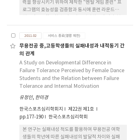
력을 향상시키기 위하여 제작한 "멘탈 게임 훈련" 프
로그램의 효능성을 검증함과 동시에 훈련 라운드에서
실용적으로 활용할 수 있는가를 평가하는데 있다. 본
훈련 프로그램은 "스마트 골프(Smart Golf)"
(Kirschenbaum,, Owens, & O`Conner, 1998)에
2011.02
서비스 종료(열람 제한)
근간을 두고, 좋았던 클럽 회상, 코스 공략 계획, 기술
무용전공 중,고등학생들의 실패내성과 내적동기 간
실행, 심리 반응의 4개 멘탈 요인으로 구성되었다. 피
의 관계
험자는 평균 타수가 72.5타(SD=0.5)인 3명의 엘리트
프로 골프 선수이며, 이들은 동계 전지 훈련기간 중 2
A Study on Developmental Difference in
주 동안 8회에 걸쳐서 멘탈 게임 훈련을 집중적으로
Failure Tolerance Perceived by Female Dance
실시하였다. 훈련 프로그램의 효능성은 단일 피험자
Students and the Relation between Failure
반복-반전 설계(single-subject replication-
Tolerance and Internal Motivation
reversal design: AB)로, 실용성은 실용적 평가 및
유정인
,
한미경
사회적 타당도 검사와 심층 면담으로 규명하였다. 연
구 결과, 단일 피험자 설계의 개입국면에서 스코어가
한국스포츠심리학회지
제22권 제1호
괄목한 수준은 아니지만 낮아진 경향을 보여주었으
pp.177-190
한국스포츠심리학회
며, 실용적 평가와 사회적 타당도에서도 선수들의 멘
본 연구는 실패내성 척도를 활용하여 무용전공 여학
탈에 긍정적으로 영향을 미쳤다. 이러한 연구 결과는
생들의 학년에 따른 실패내성의 발달적 차이와 실패
훈련 프로그램이 골프 경기력 향상을 위하여 선수 각