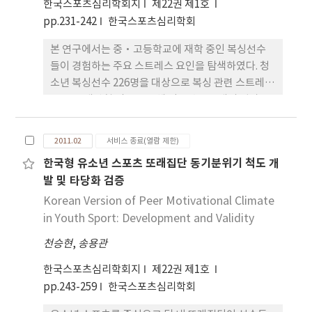
서, 댄스욕구, 건강과 외모이고, 부정적 요인은 금단,
한국스포츠심리학회지
제22권 제1호
집착이었다. 252명의 예비조사 결과를 바탕으로 기술
pp.231-242
한국스포츠심리학회
통계와 신뢰도 분석 그리고 탐색적·확인적 요인분
본 연구에서는 중·고등학교에 재학 중인 복싱선수
석을 거쳐 44문항에서 19문항의 댄스스포츠 중독 검
들이 경험하는 주요 스트레스 요인을 탐색하였다. 청
사지를 확정하였다. 최종 확정된 댄스스포츠 중독요
소년 복싱선수 226명을 대상으로 복싱 관련 스트레스
인은 4요인으로 댄스욕구-6문항, 심신건강-5문항,
를 묻는 개방형 질문을 통해 얻은 총 474개의 원자료
금단-5문항, 집착-3문항으로 구성되었다.
를 분석한 결과 다음과 같은 결론을 얻었다. 첫째, 선
행연구와 마찬가지로 원자료의 대부분은 훈련과 시합
2011.02
서비스 종료(열람 제한)
의 부담, 실패 및 처벌의 두려움, 운동에 따른 개인적
한국형 유소년 스포츠 또래집단 동기분위기 척도 개
손실, 학업 및 진로 걱정, 부정적인 대인관계, 기타의
발 및 타당화 검증
영역으로 분류될 수 있었다. 둘째, 선행연구와는 달리
학업 및 진로 걱정 요인의 세부 영역인 학업 관리 문제
Korean Version of Peer Motivational Climate
에 대한 반응(0.6%)은 매우 낮았다. 이는 현행 학교운
in Youth Sport: Development and Validity
동부 운영시스템상의 문제와 관련이 있다고 생각된
천승현
,
송용관
다. 셋째, 체중조절의 어려움에 대한 반응(30.8%)이
가장 많았다. 이러한 결과는 종목 특성에 따라 스트레
한국스포츠심리학회지
제22권 제1호
스 요인이 달라질 수 있음을 의미한다. 따라서 후속 관
pp.243-259
한국스포츠심리학회
련 연구에서는 종목의 특성을 고려한 스트레스 영역