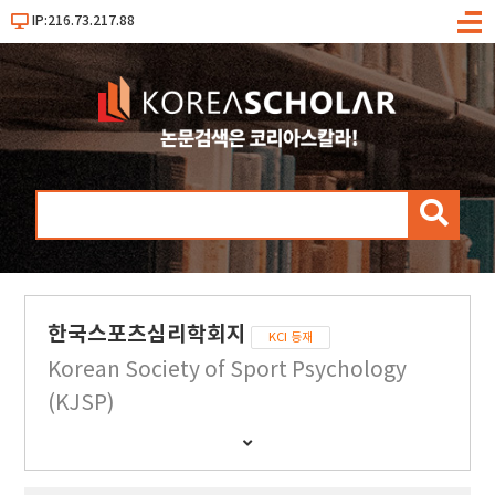
IP:216.73.217.88
메
뉴
검
색
한국스포츠심리학회지
KCI 등재
Korean Society of Sport Psychology
(KJSP)
간
행
물