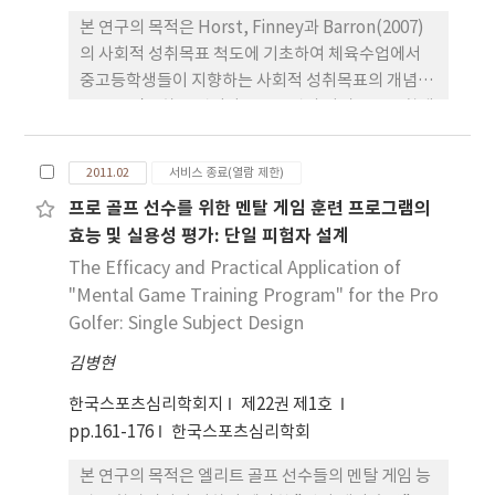
통제의 영향력은 여학생 집단에서 강하게 작용하였
본 연구의 목적은 Horst, Finney과 Barron(2007)
고, 외향적 성격특성이 높은 남녀 학생일수록 신체활
의 사회적 성취목표 척도에 기초하여 체육수업에서
동 행동 수준이 더 높은 것으로 나타났다.
중고등학생들이 지향하는 사회적 성취목표의 개념적
구조를 검증하는 것이다. 1,024명의 남녀 중고등학생
이 예비조사(N=180)와 본조사(N=844)에 참여하였
으며, 자료 분석은 기술통계, 탐색적 요인분석, 상관
2011.02
서비스 종료(열람 제한)
분석, 확인적 요인분석 및 다집단 분석을 통해 이루어
프로 골프 선수를 위한 멘탈 게임 훈련 프로그램의
졌다. 확인적 요인분석의 결과 19문항 3요인(사회적
효능 및 실용성 평가: 단일 피험자 설계
숙달, 사회적 수행접근, 사회적 수행회피)의 체육 사
회적 성취목표 척도의 구인 타당도와 시간적 안정성
The Efficacy and Practical Application of
이 양호한 것으로 평가되었다. 다집단 분석의 결과 성
"Mental Game Training Program" for the Pro
별과 학년급간 측정모형의 구인 동등성이 성립된 것
Golfer: Single Subject Design
으로 확인되었다. 잠재평균은 남학생이 여학생보다
김병현
사회적 수행접근과 수행회피 목표가 높고, 고등학생
이 중학생보다 사회적 수행회피 목표 수준이 더 낮았
한국스포츠심리학회지
제22권 제1호
다. 결론적으로 본 결과는 중고등학생들이 체육시간
pp.161-176
한국스포츠심리학회
에 다양한 사회적 성취목표를 지향한다는 사실을 시
본 연구의 목적은 엘리트 골프 선수들의 멘탈 게임 능
사한다.