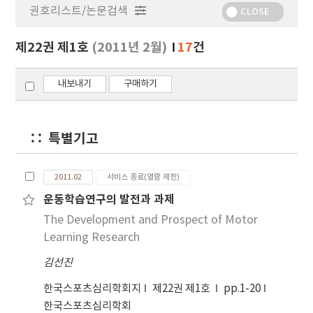
권호리스트/논문검색
정
CLOSE
보
보
제22권 제1호
(2011년 2월)
17
건
기
내보내기
구매하기
특별기고
2011.02
서비스 종료(열람 제한)
운동학습연구의 발전과 과제
The Development and Prospect of Motor
Learning Research
김선진
한국스포츠심리학회지
제22권 제1호
pp.1-20
한국스포츠심리학회