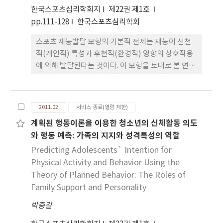
요인을 제외하고 모든 요인에서 나타났다. 본 결과는
한국스포츠심리학회지
제22권 제1호
기존의 학습양식에 관한 결과와 교육적 시사점과 관
pp.111-128
한국스포츠심리학회
련하여 논의되었다.
스포츠 재능발달 모형의 기본적 전제는 재능이 선천
적(개인적) 특성과 후천적(환경적) 영향의 상호작용
에 의해 발달된다는 것이다. 이 모형을 토대로 본 연구
는 청소년 운동선수들의 성취와 수행을 예측할 수 있
는 자기보고형 스포츠 재능발달 척도 (MSTDS:
Multidimensional Sport Talent Development
2011.02
서비스 종료(열람 제한)
Scale)를 개발하고, 이 척도의 위계적 구조와 측정
계획된 행동이론을 이용한 청소년의 신체활동 의도
동일성을 검증하는데 목적이 있다. 일련의 심리측정
와 행동 예측: 가족의 지지와 성격특성의 역할
적 절차에 따라 스포츠 재능과 연관된 문항들을 추출
하고 내용 및 요인분석을 시행한 결과 12요인으로 구
Predicting Adolescents` Intention for
성된 57문항의 MSTDS가 개발되었다. 759명의 청소
Physical Activity and Behavior Using the
년 운동선수(남: 497명, 여: 262명)를 대상으로 고차
Theory of Planned Behavior: The Roles of
원 확인적 요인분석(higher-order CFA)을 시행한
Family Support and Personality
결과는 12개 요인(동적체력, 정적체력, 체격, 집중력,
박중길
조절력, 의지력, 정신적 지원, 정보적 지원, 물질적 지
원, 양적연습, 질적연습, 정신연습)과 4개 차원(신체