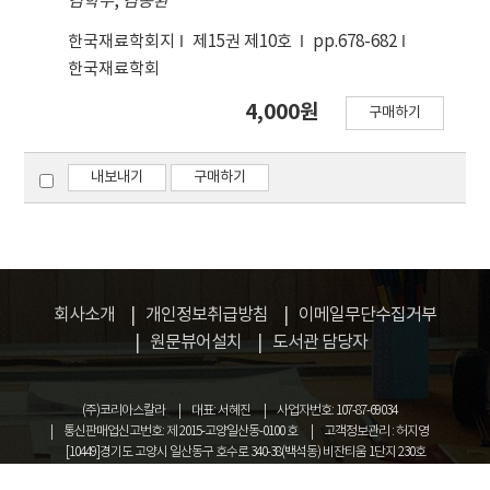
김학수
,
김동환
한국재료학회지
제15권 제10호
pp.678-682
한국재료학회
4,000원
구매하기
내보내기
구매하기
회사소개
개인정보취급방침
이메일무단수집거부
원문뷰어설치
도서관 담당자
(주)코리아스칼라
대표: 서혜진
사업자번호: 107-87-69034
통신판매업신고번호: 제 2015-고양일산동-0100 호
고객정보관리 : 허지영
[10449]경기도 고양시 일산동구 호수로 340-38(백석동) 비잔티움 1단지 230호
COPYRIGHT © KOREASCHOLAR ALL RIGHTS RESERVED.