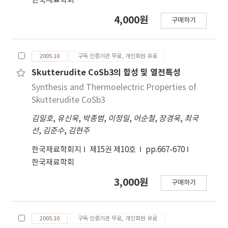
한국재료학회
4,000원
구매하기
2005.10
구독 인증기관 무료, 개인회원 유료
Skutterudite CoSb3의 합성 및 열전특성
Synthesis and Thermoelectric Properties of
Skutterudite CoSb3
김일호
,
유신욱
,
박종범
,
이정일
,
어순철
,
장경욱
,
최국
선
,
김준수
,
김현주
한국재료학회지
제15권 제10호
pp.667-670
한국재료학회
3,000원
구매하기
2005.10
구독 인증기관 무료, 개인회원 유료