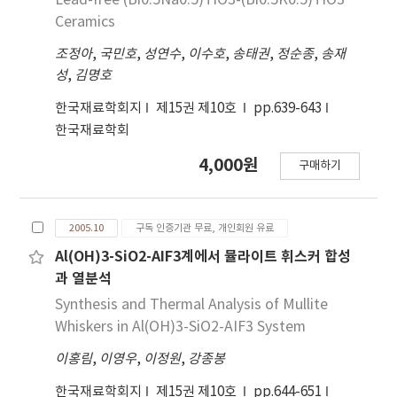
Lead-free (Bi0.5Na0.5)TiO3-(Bi0.5K0.5)TiO3
Ceramics
조정아
,
국민호
,
성연수
,
이수호
,
송태권
,
정순종
,
송재
성
,
김명호
한국재료학회지
제15권 제10호
pp.639-643
한국재료학회
4,000원
구매하기
2005.10
구독 인증기관 무료, 개인회원 유료
Al(OH)3-SiO2-AIF3계에서 뮬라이트 휘스커 합성
과 열분석
Synthesis and Thermal Analysis of Mullite
Whiskers in Al(OH)3-SiO2-AIF3 System
이홍림
,
이영우
,
이정원
,
강종봉
한국재료학회지
제15권 제10호
pp.644-651