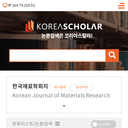
IP:216.73.216.52
메
뉴
검
색
한국재료학회지
KCI 등재
SCOPUS
Korean Journal of Materials Research
간
행
물
권호리스트/논문검색
정
CLOSE