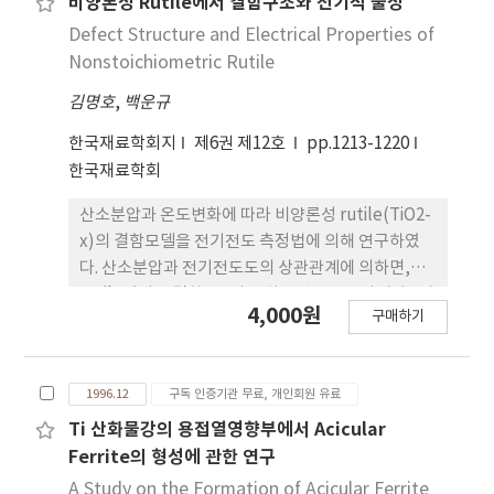
제조하여, 이들 강화재와 AC4C 기지금속을 이용하여
비양론성 Rutile에서 결함구조와 전기적 물성
고대-compocasting 및 squeeze casting법으로
Defect Structure and Electrical Properties of
복합재료를 제조하고 미세조직, 계면생성물, 기계적
Nonstoichiometric Rutile
성질, 내마멸성 등의 특성을 조사하였다. 고대-
김명호
,
백운규
compocasting법에 의해 제조된 AI2O3Ni 입자 강
화 복합재료에서 강화재들은 응집체로 존재하지 않고
한국재료학회지
제6권 제12호
pp.1213-1220
비교적 균일하게 분산되었고 AI2O3-TiC 강화재를 이
한국재료학회
용하여 squeeze casting으로 가압주조 하므로써 기
지금속과 강화재의 젖음성이 향상되었다.
산소분압과 온도변화에 따라 비양론성 rutile(TiO2-
x)의 결함모델을 전기전도 측정법에 의해 연구하였
다. 산소분압과 전기전도도의 상관관계에 의하면,
rutile에서 주결함은 2가로 하전된 산소빈자리와 4가
4,000원
구매하기
로 하전된 침입형 티타늄이온이다. 1170˚C이상의 온
도에서는 침입형 Tii…이온이 지배적인 결함이었으
나, 1170˚C이하의 낮은 산소분압대에서는 2가로 하
1996.12
구독 인증기관 무료, 개인회원 유료
전된 산소빈자리가 주된 결함이었다. rutile의 전기전
도 실험에서 제안된 결함모델은 본 연구팀이 O18추
Ti 산화물강의 용접열영향부에서 Acicular
적자 확산실험에 의해 제안하였던 결과치와 일치하였
Ferrite의 형성에 관한 연구
다.
A Study on the Formation of Acicular Ferrite