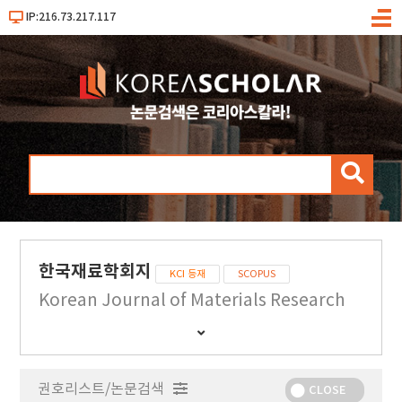
IP:216.73.217.117
메
뉴
검
색
한국재료학회지
KCI 등재
SCOPUS
Korean Journal of Materials Research
간
행
물
권호리스트/논문검색
정
CLOSE