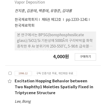
Vapor Deposition
생각된다. 개재물은 TiO, TiO2, TiN, MnS, AI2O3
전치훈
,
김윤태
,
백종태
,
유형준
,
김대룡
MnO(galaxite)등으로 구성된 복합상이었으며 개재
물이 일차 acicular ferrite의 핵생성 site로 작용하
한국재료학회지
제6권 제12호
pp.1233-1241
기 위해서는 약 1μm이상의 크기가 효과적인 것으로
한국재료학회
나타났다. Ti 산화물과 TiN는 직접적인 acicular
ferrite의 핵생성 site로 작용하기보다는 MnS,
본 연구에서는 BPSG(borophosphosilicate
galaxite 등의 석출 site로 작용하여 개재물의 크기
glass)/SiO2/Si 기판상에 5000Å의 구리박막을 화학
를 증가시킴으로써 acicular ferrite의 생성을 촉진
증착한 후 Ar 분위기하 250-550˚C, 5-90초 급속열처
시키는 것으로 생각된다.
리하여 열처리 전후의 결정구조, 면저항, 미세구조의
4,000원
구매하기
박막특성 변화를 분석하였다. 후열처리된 구리박막에
서는 결정성 및 (111) 배향의개선과 함께 결정립 성장
이 확인되었으나, 구리의 표면산화반응과 BPSG 내
1996.12
구독 인증기관 무료, 개인회원 유료
로의 급속한 확산에 의해 전기적 특성의 개선은 미미
하였다. 그리고 열처리 박막내에는 구리 실리사이드
Excitation Hopping Behavior between
상의 형성이 발견되지 않았으며, 250˚C/90초의 저온
Two Naphthy1 Moieties Spatially Fixed in
장시간 또는 550˚C/20초의 고온 단시간 조건에서 전
Triptycene Structure
형적으로 나타나는 Cu2O 상이 시편의 전기비저항 증
Lee, Bong
가와 표면열화에 직접적으로 영향을 미쳤다. 또한, 이