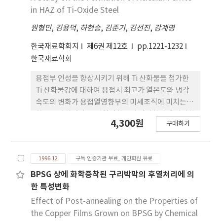
in HAZ of Ti-Oxide Steel
원형민
,
김용덕
,
하현승
,
김준기
,
김선진
,
강계명
한국재료학회지
제6권 제12호
pp.1221-1232
한국재료학회
용접부 인성을 향상시키기 위해 Ti 산화물을 첨가한
Ti 산화물강에 대하여 용접시 최고가 열온도와 냉각
속도의 변화가 용접열영향부의 미세조직에 미치는 영
향을 조사하였다. 용접열영향부의 인성향상에 기여하
4,300원
구매하기
는 acicular ferrite는 1400˚C 이상의 최고가열온도
와 δt800-500가 40초보다 빠른 냉각속도에서 활발
해 생성되었다. 오스테나이트 결정립내에서 개재물로
1996.12
구독 인증기관 무료, 개인회원 유료
부터 핵생성된 일차 acicular ferite의 생성량은 전체
aicular ferrite의 약 20% 정도로 적었으며 대부분
BPSG 상에 화학증착된 구리박막의 후열처리에 의
의 acicular ferrite는 일차 acicular ferrite로부터
한 특성변화
생성된 이차 acicular ferrite인 것으로 나타났다. 이
Effect of Post-annealing on the Properties of
차 acicular ferrite는 plate사이에 Fe3C층이 존재
the Copper Films Grown on BPSG by Chemical
하는 것으로 보아 확산기구에 의해 생성되는 것으로