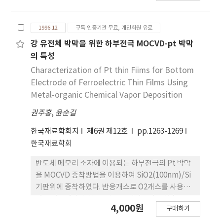
vanadium 주성분의 M4C3 및 chromium 주성분의
M23C6와 M7C3 탄화물이 존재하였다. 모의 실험 결
1996.12
구독 인증기관 무료, 개인회원 유료
과 준안정 상태인 M2C 탄화물은 850˚C, 10oh에서
안정한 M6C탄화물로 변태하였다. M6C 탄화물은 주
강 유전체 박막을 위한 하부전극 MOCVD-pt 박막
변의 molybdenum 농도를 떨어뜨려 강도의 저하를
의 특성
가져오며 크립 기공의 발생 원인을 제공하였다.
Characterization of Pt thin Fiims for Bottom
Electrode of Ferroelectric Thin Films Using
Metal-organic Chemical Vapor Deposition
권주홍
,
윤순길
한국재료학회지
제6권 제12호
pp.1263-1269
한국재료학회
반도체 메모리 소자에 이용되는 하부전극의 Pt 박막
을 MOCVD 증착방법을 이용하여 SiO2(100nm)/Si
기판위에 증착하였다. 반응개스로 O2개스를 사용하
였을 경우에 순수한 Pt 박막을 얻었으며 증착층은
4,000원
구매하기
(11)우선방향을 가지고 성장하였다. 증착온도가