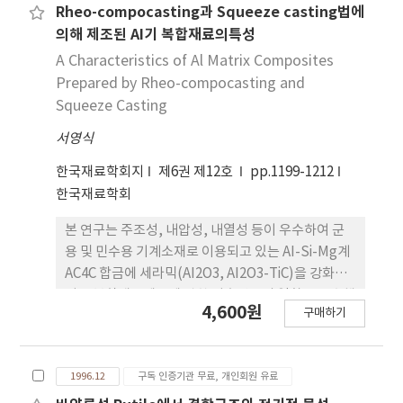
금/CoSi2/Cu3Si/Si였으며, 상부에 형성된 TiO2층은
Rheo-compocasting과 Squeeze casting법에
산소 오염에 의한 것으로 밝혀졌다.
의해 제조된 AI기 복합재료의특성
A Characteristics of Al Matrix Composites
Prepared by Rheo-compocasting and
Squeeze Casting
서영식
한국재료학회지
제6권 제12호
pp.1199-1212
한국재료학회
본 연구는 주조성, 내압성, 내열성 등이 우수하여 군
용 및 민수용 기계소재로 이용되고 있는 AI-Si-Mg계
AC4C 합금에 세라믹(AI2O3, AI2O3-TiC)을 강화시
키는 복합재료제조에 관한 기초연구의 일환으로 수행
4,600원
구매하기
하였다. 연구내용은 세라믹 강화재의 젖음성을 높이
기 위하여 수소환원법에 의한 AI2O3입자의 Ni 피복
과 기존의 프리폰 제조방법보다 간단하고 경제적인
1996.12
구독 인증기관 무료, 개인회원 유료
자전연소합성법에 의해 AI2O3-TiC 다공성 pellet을