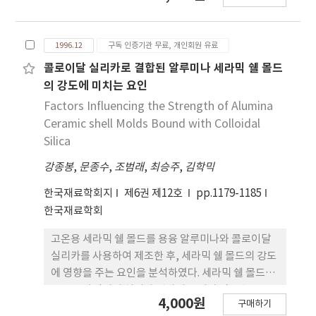
들인 알루미늄(Ai)과 Ammonium
Phosphate(NH4H2PO4)을 이용하여 제조된 것에
1996.12
구독 인증기관 무료, 개인회원 유료
비교하여 훨씬 높은 굽힘 강도를 가지고 있고 또 정밀
도가 우수하였다. Green Body는 후속의 열처리를
콜로이달 실리카로 결합된 알루미나 세라믹 쉘 몰드
받음으로써 저밀도 단상 세라믹 AI18B4O33과 다상
의 강도에 미치는 요인
세라믹 복합재료 AI2O3-AI4B2O9으로 된다.
Factors Influencing the Strength of Alumina
AI18B4O33과 AI4B2O9의 결정립의 모양은 휘스커
Ceramic shell Molds Bound with Colloidal
구조와 유사하였다. 재료인자와 가공변수가 이 세라
Silica
믹의 기계적 및 물리적 성질에 미치는 영향이 조사되
강종봉
,
문종수
,
조범래
,
최승주
,
김학믹
었다.
한국재료학회지
제6권 제12호
pp.1179-1185
한국재료학회
고온용 세라믹 쉘 몰드를 용융 알루미나와 콜로이달
실리카를 사용하여 제조한 후, 세라믹 쉘 몰드의 강도
에 영향을 주는 요인을 분석하였다. 세라믹 쉘 몰드의
강도는 바인더의 실리카 입자의 크기가 작을수록 크
4,000원
구매하기
며 또한 실리카 농도에 비례하여 증가함을 보이며 저