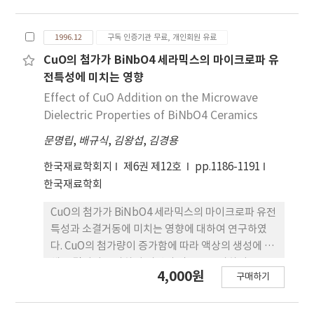
온에서의 강도 발현은 콜로이달 실리카의 필름 형성
에 의한 입자들의 결합임을 알 수 있었다. 세라믹 쉘
1996.12
구독 인증기관 무료, 개인회원 유료
몰드의 소성 강도는 부착 스타코의 크기가 작을수록
크며 소성 온도에 비례하여 증가함을 보였다. 고온에
CuO의 첨가가 BiNbO4 세라믹스의 마이크로파 유
서의 강도 발현은 알루미나 입자와 콜로이달 실리카
전특성에 미치는 영향
바인더의 결합뿐만 아니라 알루미나 입자사이의 결합
Effect of CuO Addition on the Microwave
도 영향을 줌을 알 수 있었다. 쉘 몰드의 결정상은
Dielectric Properties of BiNbO4 Ceramics
1300˚C이하에서 소성한 경우 α-알루미나만 존재함
문명립
,
배규식
,
김왕섭
,
김경용
을 보여 실리카는 비정질로 계속 남아 있음을 알 수 있
고 1400˚C 이상에서 소성한 경우 뮬라이트가 생성됨
한국재료학회지
제6권 제12호
pp.1186-1191
을 보였다.
한국재료학회
CuO의 첨가가 BiNbO4 세라믹스의 마이크로파 유전
특성과 소결거동에 미치는 영향에 대하여 연구하였
다. CuO의 첨가량이 증가함에 따라 액상의 생성에 의
해 소결성이 증가하여 시편의 밀도는 증가하며 유전
4,000원
구매하기
상수는 소결온도가 증가함에 따라 증가하는 경향을
보였다. Qxfo값은 CuO 첨가량이 0.065wt%이고 소
결온도가 940˚C일 때 최대값을 나타내며 그 이상