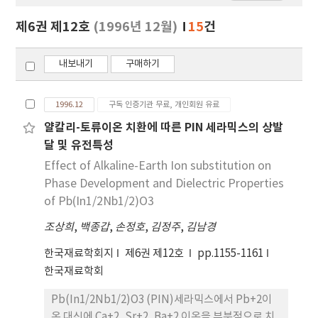
보
보
제6권 제12호
(1996년 12월)
15
건
기
내보내기
구매하기
1996.12
구독 인증기관 무료, 개인회원 유료
얄칼리-토류이온 치환에 따른 PIN 세라믹스의 상발
달 및 유전특성
Effect of Alkaline-Earth Ion substitution on
Phase Development and Dielectric Properties
of Pb(In1/2Nb1/2)O3
조상희
,
백종갑
,
손정호
,
김정주
,
김남경
한국재료학회지
제6권 제12호
pp.1155-1161
한국재료학회
Pb(In1/2Nb1/2)O3 (PIN)세라믹스에서 Pb+2이
온 대신에 Ca+2, Sr+2, Ba+2 이온을 부분적으로 치