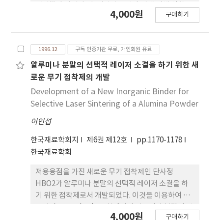
너지뿐만 아니라 이온/원자 유입량 비에 의해 영향을
4,000원
구매하기
받는 것으로 조사되었다. 잔류응력의 최대치는 이온/
원자 유입량비가 증가할수록 낮은 이온 에너지 구간
에서 일어나며 그 값은 증가하였다. 이온 에너지에 따
1996.12
구독 인증기관 무료, 개인회원 유료
른 DLC막의 결합 구조의 변형을 Raman 스펙트럼을
이용하여 분석하였다. DLC막의 잔류응력은 sp3결합
알루미나 분말의 선택적 레이저 소결을 하기 위한 새
의 net working이 최대가 되는 점에서 최대치를 보
로운 무기 접착제의 개발
이며, 이는 sp3 net working에 의한 부피팽창 요인
Development of a New Inorganic Binder for
에 기인하는 것으로 생각된다. DLC막 내의 유입되는
Selective Laser Sintering of a Alumina Powder
수소는 잔류응력의 직접적인 원인으로 작용하지 않는
이인섭
것으로 분석되었다.
한국재료학회지
제6권 제12호
pp.1170-1178
한국재료학회
저용융점을 가진 새로운 무기 접착제인 단사정
HBO2가 알루미나 분말의 선택적 레이저 소결을 하
기 위한 접착제로서 개발되었다. 이것을 이용하여 만
들어진 green body는 현재까지 알루미나 분말의 선
4,000원
구매하기
택적 레이저 소결을 위하여 개발된 다른 무기 접착제