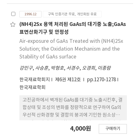
450˚C에서는 결정립 경계에 많은 hole이 형성되어
박막의 비저항을 증가시켰다. MOCVD에 의해 얻어진
1996.12
구독 인증기관 무료, 개인회원 유료
Pt 박막은 전 증착온도범위에서 인장응력을 가지고
있었으며 400˚C이상의 온도에서 hole이 형성되면서
(NH4)2Sx 용액 처리된 GaAs의 대기중 노출;GaAs
응력은 감소하였다. MOCVD-Pt 위에 PEMOCVD로
표면산화기구 및 안정성
증착한 강 유전체 SrBi2Ta2O9박막은 균일하고 치밀
Air-exposure of GaAs Treated with (NH4)2Sx
한 미세구조를 보였다.
Solution; the Oxidation Mechanism and the
Stability of GaAs surface
강민구
,
사승훈
,
박형호
,
서경수
,
오경희
,
이종람
한국재료학회지
제6권 제12호
pp.1270-1278
한국재료학회
고진공하에서 벽개된 GaAs를 대기중 노출시킨후, 결
합상태 및 조성의 변화를 정량적으로 연구하여 Ga의
우선적 산화경향 및 결합의 붕괴에 기인한 원소상태
Ga 및 As의 생성을 관찰하였다. 대기중 노출시, 초기
4,000원
구매하기
Ga/As 비(=0.01)는 Ga의 우선적 산화에 의해 증가하
였으며 원소상태 As의 증가와 더불어 일정값(=1.25)