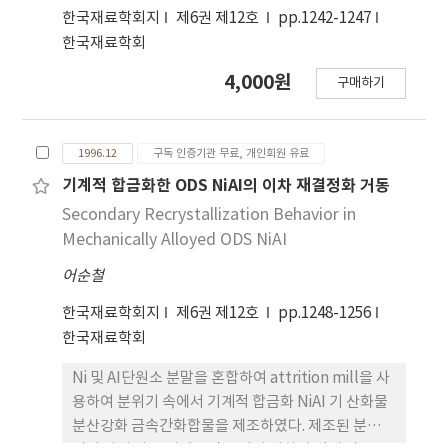
들 결과로부터 급속열처리법에 의한 Cu/BPSG 열처
한국재료학회지
제6권 제12호
pp.1242-1247
리의 공정범위를 규명할 수 있었다.
한국재료학회
4,000원
구매하기
1996.12
구독 인증기관 무료, 개인회원 유료
기계적 합금화한 ODS NiAI의 이차 재결정화 거동
Secondary Recrystallization Behavior in
Mechanically Alloyed ODS NiAI
어순철
한국재료학회지
제6권 제12호
pp.1248-1256
한국재료학회
Ni 및 AI단원소 분말을 혼합하여 attrition mill을 사
용하여 분위기 속에서 기계적 합금화 NiAI 기 산화물
분산강화 금속간화합물을 제조하였다. 제조된 분말은