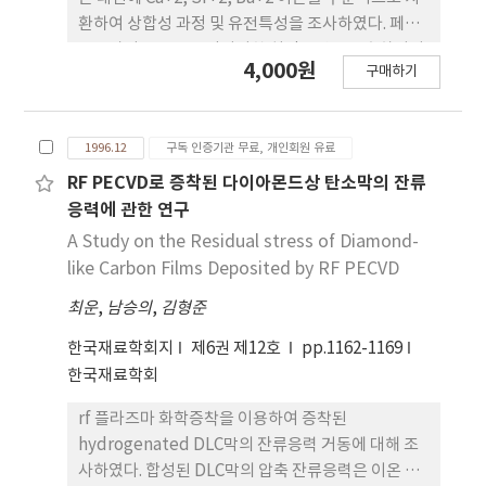
환하여 상합성 과정 및 유전특성을 조사하였다. 페로
브스카이트 PIN을 얻기위한 최적조건을 도출하기위
4,000원
구매하기
하여 하소, 치환 이온의 종류 및 그량, 소결민돌, 유전
특성의 관점에서 관찰하였다. 페로브로스카이트 PIN
상을 합성하기 위해서는 Ba+2이온의 치환이 가장 효
1996.12
구독 인증기관 무료, 개인회원 유료
과적이었다.
RF PECVD로 증착된 다이아몬드상 탄소막의 잔류
응력에 관한 연구
A Study on the Residual stress of Diamond-
like Carbon Films Deposited by RF PECVD
최운
,
남승의
,
김형준
한국재료학회지
제6권 제12호
pp.1162-1169
한국재료학회
rf 플라즈마 화학증착을 이용하여 증착된
hydrogenated DLC막의 잔류응력 거동에 대해 조
사하였다. 합성된 DLC막의 압축 잔류응력은 이온 에