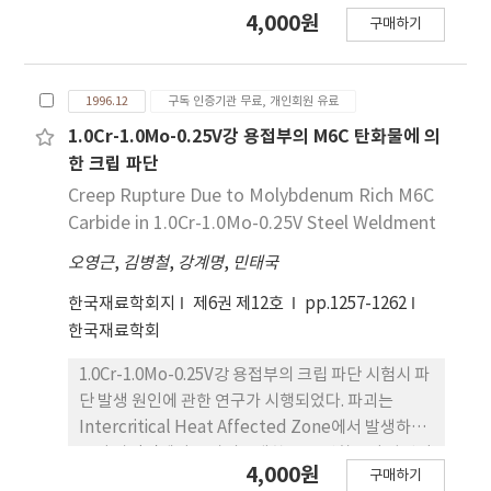
여러 가지 다른 미세조직을 얻기 위하여 각기 다른 공
4,000원
구매하기
정으로 열간성형을 하였으며, 연이어 이차 재결정 조
직을 얻기 위한 가공열처리(thermomechanical
treatment)를 실시하였다. 이차 재결정이 일어날
1996.12
구독 인증기관 무료, 개인회원 유료
수 있는 선수조건으로서의초기 미세조직과 가공열처
리와의 상관관계를 조사하였다. 정상 결정립 성장의
1.0Cr-1.0Mo-0.25V강 용접부의 M6C 탄화물에 의
억제와 접합조직의 존재가 이차 재결정을 일으키기
한 크립 파단
위한 필요조건으로 판명되었다. 이 재료에 있어서, 잔
Creep Rupture Due to Molybdenum Rich M6C
류 변형에너지를 공급할 수 있고 결정립을 미세화 할
Carbide in 1.0Cr-1.0Mo-0.25V Steel Weldment
수 있는 특정 공정하에서 항온 열처리 후 이차 재결정
오영근
,
김병철
,
강계명
,
민태국
이 생성됨을 알 수 있었다.
한국재료학회지
제6권 제12호
pp.1257-1262
한국재료학회
1.0Cr-1.0Mo-0.25V강 용접부의 크립 파단 시험시 파
단 발생 원인에 관한 연구가 시행되었다. 파괴는
Intercritical Heat Affected Zone에서 발생하였
으며 파단면에서 구상의조대한 M6C탄화물이 발견되
4,000원
구매하기
었다. 모재는 molybdenum 주성분의 M2C,