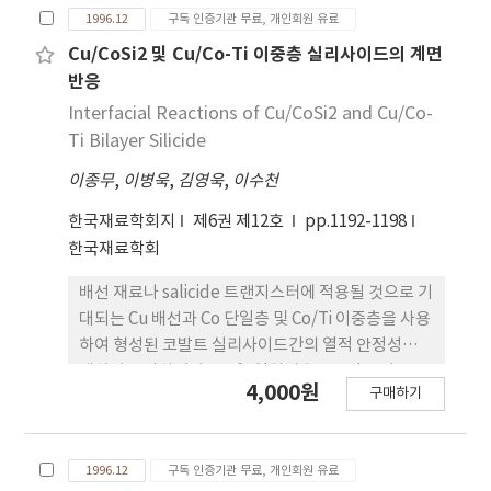
1996.12
구독 인증기관 무료, 개인회원 유료
CuO 첨가량을 증가하였다. 소결온도 920˚C-960˚C,
소결시간 2시간일 때의 고주파 유전특성으로는 유전
Cu/CoSi2 및 Cu/Co-Ti 이중층 실리사이드의 계면
상수가 43.6, Qxfo값이 13,200 이상, τf
반응
=-14.36ppm/˚C을 얻었다.
Interfacial Reactions of Cu/CoSi2 and Cu/Co-
Ti Bilayer Silicide
이종무
,
이병욱
,
김영욱
,
이수천
한국재료학회지
제6권 제12호
pp.1192-1198
한국재료학회
배선 재료나 salicide 트랜지스터에 적용될 것으로 기
대되는 Cu 배선과 Co 단일층 및 Co/Ti 이중층을 사용
하여 형성된 코발트 실리사이드간의 열적 안정성에
대하여 조사하였다. 400˚C열처리후 Cu3Si 막이
4,000원
구매하기
CoSi2층과 Si 기판 사이에 형성되었는데, 이것은 Cu
원자의 확산에 기인한 것이다. 600˚C에서의 열처리
후에 형성된 최종막의 구조는 각각
1996.12
구독 인증기관 무료, 개인회원 유료
Cu/CoSi2/Cu3Si/Si과 TiO2/Co-Ti-Si 합