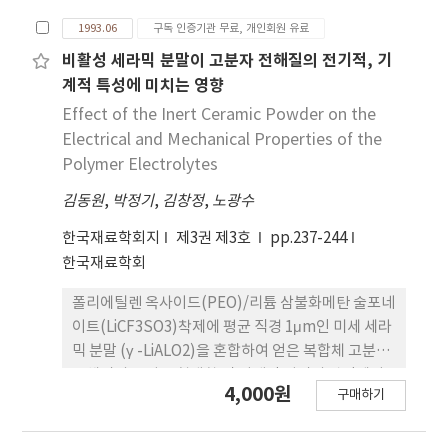
흡착하지 않을 경우 성장 초기에는 흡착Si원자가
1993.06
구독 인증기관 무료, 개인회원 유료
Si(111) 7×7 구조의 Stacking Fault층을 먼저 채
우고난 후 정상적인 충상성장을 하기 때문에 성장초
비활성 세라믹 분말이 고분자 전해질의 전기적, 기
기에는 불규칙적인 진동을 나타내다가 약 6ML정도
계적 특성에 미치는 영향
부터 주기적인 진동으로 바뀜이 관찰되었다. 그러나,
Effect of the Inert Ceramic Powder on the
중간금속인 Ag, Sn을 Si(111)위에 1ML흡착시키면
Electrical and Mechanical Properties of the
Ag의 경우 300~600˚C, Sn의 경우 190~860˚C의 시
Polymer Electrolytes
료온도에서 표면구조가 √3×√3구조로 바뀜이
김동원
,
박정기
,
김창정
,
노광수
RHEED상으로 관찰되었다. 그리고 난 후에 Si을 흡착
시킬 경우 RHEED 상의 경면반사점 강도는 초기부터
한국재료학회지
제3권 제3호
pp.237-244
주기적일 변화를 가짐이 관찰되었으며√3×√3구조
한국재료학회
는 변함이 없었다. 또한 보다 낮은 시료 온도에서 많은
진동이 관찰되었다. 이는 중간금속이 성장표면쪽으로
폴리에틸렌 옥사이드(PEO)/리튬 삼불화메탄 술포네
편석하면서 흡착원자 Si의 표면확산에 대한 활성호
이트(LiCF3SO3)착제에 평균 직경 1μm인 미세 세라
에너지를 감소시켜 주기 때문이라 생각된다.
믹 분말 (γ -LiALO2)을 혼합하여 얻은 복합체 고분자
전해질의 특성을 형태학 및 기계적 성질의 관점에서
4,000원
구매하기
고찰하였다. 균일하게 분산된 세라믹 분말을 상온에
서 고체 고분자 전해질의 전기적, 기계적 성질을 크게
향상시키는 것으로 관찰되었으며, 그 조성에 따라 그