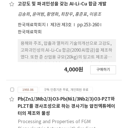
의 경우, ball-milling 4시간 수행한 분말의 소결체가
고강도 및 파괴인성을 갖는 AI-Li-Cu 합금 개발
기공의 수도 적고, 구형에 가까왔으며, 소결밀도가 가
김송희
,
윤여범
,
황영화
,
최창우
,
홍준표
,
이응조
장 높았다. 이는 4시간 ball-milling한 (U, Ce)O2분
말이 비표면적이 크로 그의 packing ratio가 적절하
한국재료학회지
제3권 제3호
pp.253-260
였기 때문이다.
한국재료학회
용해와 주조, 압출과 열처리 기술의개선으로 고강도,
고파괴인성의 AI-Li-Cu 합금(2090 AI합금)을 제조하
였다. 또한 준 산업용 규모(20kg)의 잉고트 제조공정
을 확립하기 위해서 (1)선 (2)기계적 성질들에 미치
4,000원
구매하기
는 열처리 영향 (3) 인장시험, 파괴인성 시험(KIc) 및
피로균열 전파시계를 갖고 있으며 최종 제품의 인장
강도는 최대시효 조건에서 534MPa부터 566MPa이
1993.06
구독 인증기관 무료, 개인회원 유료
었고 연신율은 9%에서 11.9%정도였다. C-T 시편을
이용한 파괴인성 시험 결과 최대시효 조건에서 평면
Pb(Zn1/3Nb2/3)O3-Pb(Ni1/3Nb2/3)O3-PZT와
변형 파괴인성 (KIc)값은 39MPa√m였고 미시효 조
PLZT를 경사조성으로 하는 경사기능 압전엑튜에이
건에서는 23MPa√m였다. 또한 0.1, 0.3, 0.5의 하중
터의 제조와 물성
비에서 피로균열 전파시험을 행하였을때 임계응력 확
Processing and Properties of FGM
대계수(δKth)는 각각 6.0, 5.3, 4.3 MPa√m이었다.