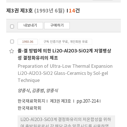
보
보
제3권 제3호
(1993년 6월)
14
건
기
내보내기
구매하기
1993.06
구독 인증기관 무료, 개인회원 유료
졸-겔 방법에 의한 Li2O-Al2O3-SiO2계 저열팽상
성 결정화유리의 제조
Preparation of Ultra-Low Thermal Expansion
Li2O-Al2O3-SiO2 Glass-Ceramics by Sol-gel
Technique
양중식
,
김종범
,
양중식
한국재료학회지
제3권 제3호
pp.207-214
한국재료학회
Li2O-Al2O3-SiO3계 결정화유리의 저온합성을 위하
여 출방원료로서 각 해당 금속 알콕시드를 사용하였