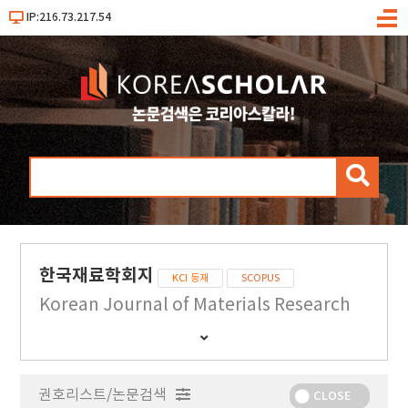
IP:216.73.217.54
메
뉴
검
색
한국재료학회지
KCI 등재
SCOPUS
Korean Journal of Materials Research
간
행
물
권호리스트/논문검색
정
CLOSE