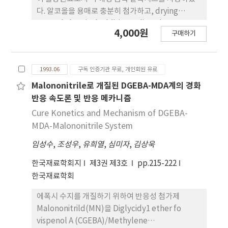
다. 알코올을 용매로 충분히 첨가하고, drying
control chemical additive로 dimethy1
4,000원
구매하기
formamide를 적당량 첨가한 혼합용용액을 과잉의
물로 충분히 가수분해시킨 습윤겔을 저온으로 건고하
여 균열이 없는 건조된 monolith겔을 합성하였다.
1993.06
구독 인증기관 무료, 개인회원 유료
건조겔로부터 750-950˚C로 10시간 이상 소결하여 저
열팽창성을 나타내는 β-eucrypytite(β-quartz 고
Malononitrile로 개질된 DGEBA-MDA계의 경화
용체), Li2O· Al2O3· 3SiO2및 β-spodumene등
반응 속도론 및 반응 메카니즘
의결정상을 석출시켰다.
Cure Konetics and Mechanism of DGEBA-
MDA-Malononitrile System
임성수
,
조성우
,
유희열
,
심미자
,
김상욱
한국재료학회지
제3권 제3호
pp.215-222
한국재료학회
에폭시 수지를 개질하기 위하여 반응성 첨가제
Malononitrild(MN)을 Diglycidy1 ether fo
vispenol A (CGEBA)/Methylene