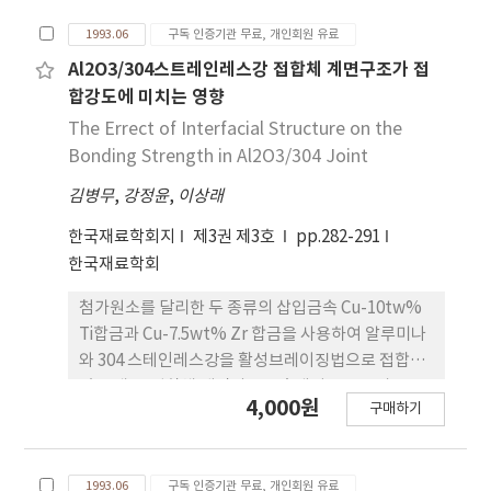
가 소결속도는 가장 빨랐다.
1993.06
구독 인증기관 무료, 개인회원 유료
Al2O3/304스트레인레스강 접합체 계면구조가 접
합강도에 미치는 영향
The Errect of Interfacial Structure on the
Bonding Strength in Al2O3/304 Joint
김병무
,
강정윤
,
이상래
한국재료학회지
제3권 제3호
pp.282-291
한국재료학회
첨가원소를 달리한 두 종류의 삽입금속 Cu-10tw%
Ti합금과 Cu-7.5wt% Zr 합금을 사용하여 알루미나
와 304 스테인레스강을 활성브레이징법으로 접합하
였을 때 두 접합체 계면의 반응층생성구조를 비교조
4,000원
구매하기
사하여 다으모가 같은 결과를 얻었다. Cu-10tw% Ti
삽입금속을 사용한 접합체의 알루미나쪽 반응층은 단
층구조를 이루고 있었으나 Cu-7.5wt% Zr삽입금속
1993.06
구독 인증기관 무료, 개인회원 유료