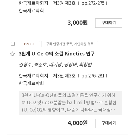
30μm 정도였다. 경사기능재료에서 유전상수나 큐리
한국재료학회지
제3권 제3호
pp.272-275
온도롸 같은 유전특성은 조합한 조성층의 특성들사이
한국재료학회
의 값을 나타내었다. 인가 전압에 따른 변형율 특성은
3,000원
구매하기
단일 조성의 시편보다 현저하게 증가하였다. 실제로
경사기능 압전엑튜에이터를 제조한 결과 약
3μm/100V 정도의 변위향을 나타내었다.
1993.06
구독 인증기관 무료, 개인회원 유료
3원계 U-Ce-O의 소결 Kinetics 연구
김형수
,
박춘호
,
배기광
,
정상태
,
최창범
한국재료학회지
제3권 제3호
pp.276-281
한국재료학회
3원계 U-Ce-O산화물의 소결거동을 연구하기 위하
여 UO2 및 CeO2분말을 ball-mill 방법으로 혼합한
(U, Ce)O2의 영향이고, 나중에 나타나는 극대점은
CeO2의 영향 때문이다. 또한 Ceo2함량이 증가할수
4,000원
구매하기
록 소결이 지연됨을 알수 있었다. 동일한 10wt. %
CeO2함량에서, 4시간동안 ball-milling을 하였을때