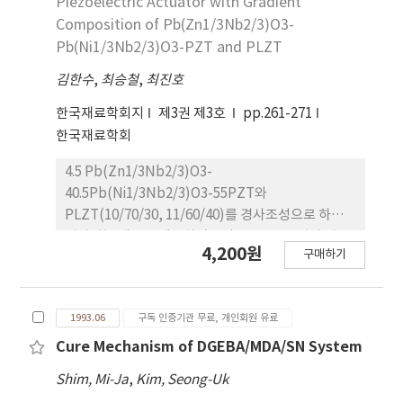
Piezoelectric Actuator with Gradient
Composition of Pb(Zn1/3Nb2/3)O3-
Pb(Ni1/3Nb2/3)O3-PZT and PLZT
김한수
,
최승철
,
최진호
한국재료학회지
제3권 제3호
pp.261-271
한국재료학회
4.5 Pb(Zn1/3Nb2/3)O3-
40.5Pb(Ni1/3Nb2/3)O3-55PZT와
PLZT(10/70/30, 11/60/40)를 경사조성으로 하여
경사기능 재료를 제조하였으며, 그 유전 특성과 압전
4,200원
구매하기
변형율 특성을 조사하였다. 경사기능재료는 A/B/A의
세층으로 성형하고 소결한 후 한 층을 연마해내어 제
작하였다. 닥터블레이드용 슬립에는 acrylic계 유기
1993.06
구독 인증기관 무료, 개인회원 유료
결합제가 34-36wt% 혼합되었으며, 건조 후 균열이
없는 양호한 thick film을 제조하였다. 1250˚C, 2시
Cure Mechanism of DGEBA/MDA/SN System
간의 소성에 의해 경사기능화된 시편은 Nb와 La등의
Shim, Mi-Ja
,
Kim, Seong-Uk
조성 차이에 의한 구배를 이루었으며, 구배영역은 약