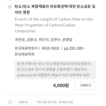
을 사용한 경우 반응층은 이중구조를 이루고 있었다.
이는 두 종류의 서로 다른 삽입금속이 용융상태에서
탄소/탄소 복합재료의 마모특성에 대한 탄소섬유 길
알루미나 표면에 갖는 젖음성(wettability)차이에
이의 영향
기인하는 것으로 사료되며 이러한 반응층의 생성구조
Errects of the Length of Carbon Fiber on the
는 접합강도에 지대한 영향을 미치는 것으로 확인되
Wear Properties of Carbon/Carbon
었다. Cu-10wt% Ti 삽입금속을 사용한 경우 모든 접
Composites
합조건에서 열응력에 의한 모서리 균열(dege
하헌승
,
김동규
,
박인서
,
임연수
,
윤병일
crack)이 관찰되었으나 Cu-7.5wt% Zr 삽입금속을
사용한 경우 적정 접합조건을 선정하면 반응층의 이
한국재료학회지
제3권 제3호
pp.292-299
중구조를 통애 열응력을 완화시킴으로써 균열발생을
한국재료학회
억제하여 1323K × 0.6Ks의 접합조건에서 비교적 높
은 약 86MPa의 전단강도값을 얻을 수 있었다.
본 연구에서는 탄소/탄소복합재료의 마모특성에 대
한 탄소섬유 길이의 영향을 고찰하였다. 매트릭스
precursor로 레졸형의 페놀수지와 강화재로 표면처
리를 하지않은 PAN계 단섬유형 탄소섬유를 사용하
4,000원
구매하기
여 액상함침법으로 1회의 고온열처리 공정과 4회의
탄화공정을 통하여 탄소/탄소복합재료를 제조하였
다. Disk-on-disk형의 마모시험기를 통하여 상대 마
1993.06
구독 인증기관 무료, 개인회원 유료
찰재로 AISI 304 stainliss steel을 사용하여