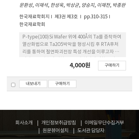
문환성
,
이재석
,
한성욱
,
박상균
,
양승지
,
이재천
,
박종완
분포를 갖즌 소결체를 얻음으로써 다공성재료 제조시
hollow분말을 원료로 사용하여 재료 내의 기공에 관
한국재료학회지
제3권 제3호
pp.310-315
한 제반사항을 쉽게 조절할 수 있다는 가능성을 확인
한국재료학회
하였다.
P-type(100)Si Wafer 위에 400Å의 Ta를 증착하여
열산화법으로 Ta2O5박막을 형성시킴 후 RTA후처
리를 통하여 절연파괴전장 특성 개선을 이루고자 하
였다. 유전상수에 미치는 RTA후처리의 영향은 미약
4,000원
구매하기
하지만 절연파괴전장을 나타내었으나 결정화 온도 이
하의 RTA온도에서는 절연파괴전장이 5.4MV/cm로
RTA효과가 크게 나타났다. 이러한 RTA효과는 RTA
내보내기
구매하기
온도 575˚C에서 flat band voltage shift가 RTA 시
간에 따라 변화가 없는 것으로 미루어 보아 RTA효과
는 계면 변화에 의한 것이 아님을 알 수 있었으며,
RBS 분석을 통하여 Ta2O51박막의 치밀화에 의한
것임을 확인할 수 있었다.
회사소개
개인정보취급방침
이메일무단수집거부
원문뷰어설치
도서관 담당자