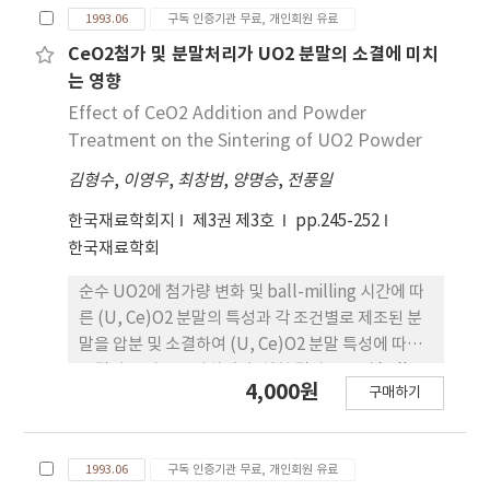
1993.06
구독 인증기관 무료, 개인회원 유료
특성이 변하였다. 본 연구에서 조사된 복합체 고분자
전해질의 경우, 상온에서 최대 이온 전도도를 나타내
CeO2첨가 및 분말처리가 UO2 분말의 소결에 미치
는 LiAlO2의 최적 함량은 약 20%인 것으로 나타났다.
는 영향
Effect of CeO2 Addition and Powder
Treatment on the Sintering of UO2 Powder
김형수
,
이영우
,
최창범
,
양명승
,
전풍일
한국재료학회지
제3권 제3호
pp.245-252
한국재료학회
순수 UO2에 첨가량 변화 및 ball-milling 시간에 따
른 (U, Ce)O2 분말의 특성과 각 조건별로 제조된 분
말을 압분 및 소결하여 (U, Ce)O2 분말 특성에 따른
소결성을 비교 조사하였다. 실험 결과로 부터 ball-
4,000원
구매하기
milling시간이 길어짐에 따라 입자들은 미세화되고,
CeO2 함량이 증가할수록 압분, 소결밀도는 저하 하
였으며, CeO2는 소결성을 저하시키는 산화물임을 확
1993.06
구독 인증기관 무료, 개인회원 유료
인하였다. 10wt%,CeO2 가 첨가된 (U, Ce)O2 분말