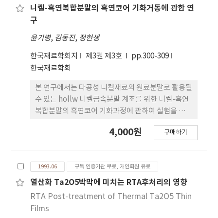
0.6MPa(61 ×103Kg/m2)의 압력과 0.71m/sec의
니켈-흑연복합분말의 흑연코어 기화거동에 관한 연
미끄러짐 속도하에서 측정된 탄소/탄소복합재료의
구
마찰계수는 0.2-0.3이었다. 마찰계수에 대한 섬유의
윤기병
,
김동진
,
정헌생
길이의 영향은 크게 나타나지 않았지만, 마모 속도는
섬유의 길이가 증가함에 따라 증가하는 경향이 나타
한국재료학회지
제3권 제3호
pp.300-309
났다. 본 실헙 결과를 섬유 강화 플라스틱의 마모 모델
한국재료학회
을 적용하여 고찰하여 본 결과, 섬유의 길이가 증가함
본 연구에서는 다공성 니켈재료의 원료분말로 활용될
에 따라 탄소/탄소복합재료의 마모 속도가 증가되는
수 있는 hollw 니켈금속분말 계조를 위한 니켈-흑연
경향은 생성된느 마모조각의 크기가 커기기 때문에
복합분말의 흑연코어 기화과정에 관하여 실험을 행하
나타난 현상으로 판단되었다.
였다. 수증개-수소 혼합가스에 의한 복합분말중 흑연
4,000원
구매하기
코어의 기화온도는 800˚C~900˚C였으며, 약 1시간의
기화반응에 의해 내부가 텅 빈 hollw니켈금속분말을
얻을 수 있었다. 흑연코어의 평균입도가 21μm인
1993.06
구독 인증기관 무료, 개인회원 유료
82.2tw,% 니켈-17.87tw.5 흑연 복합분말로부터 제
조된 hollw니켈금속분말을 100Kg/c m2의 압력으
열산화 Ta2O5박막에 미치는 RTA후처리의 영향
로 압축, 성형한 성형체의 겉보기 기공도는 45%이었
RTA Post-treatment of Thermal Ta2O5 Thin
으며, 이성형체를 진공로에서 1150˚C 의 온도로 1시
Films
간 소결하여 30%의 기공도와 소재내에 균질한 기공