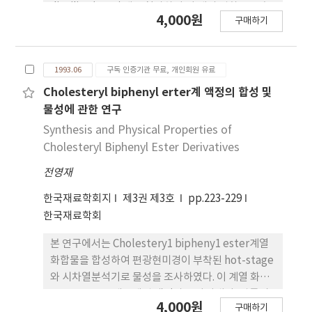
dianiline(MDA)계를 첨가하여 이 계의 경화 반응속
4,000원
구매하기
도론과 경화반응메카니즘을 시차주사 열분석(DSC)
과 적외선 흡수 분광법을 통해 관찰하였다. 경화반응
속도론으로부터 MN으로 개질된 DGEBA/MDA는 완
1993.06
구독 인증기관 무료, 개인회원 유료
전히 경화를 이루기 위하여 80˚C로 부터 170˚C까지
30˚C간격으로 경화시킨 시료로 반응메카니즘을 고찰
Cholesteryl biphenyl erter계 액정의 합성 및
한 결과 PA(primary amine)-E(epoxide)그리고
물성에 관한 연구
E(epoxide)-OH(hydroxy1 group)반응 이외에
Synthesis and Physical Properties of
PA(primary amine)-CN(nitrile)과 CN(nitrile)-
Cholesteryl Biphenyl Ester Derivatives
OH(hydroxy1 group)반응이 일어남을 알았다.
전영재
한국재료학회지
제3권 제3호
pp.223-229
한국재료학회
본 연구에서는 Cholestery1 bipheny1 ester계열
화합물을 합성하여 편광현미경이 부착된 hot-stage
와 시차열분석기로 물성을 조사하였다. 이 계열 화합
물들은 모두 콜레스테릭 액정상을 나타내며, 알콕시
4,000원
구매하기
사슬 3번부터 스메틱상이 형성됨을 보여 준다. 또한,