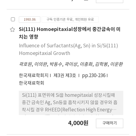
일반적인 콜레스테릭 액정화합물에 비해 높은 상전이
온도를 보유하고 있으며, 넓은 온도 범위에 걸쳐 액정
1993.06
구독 인증기관 무료, 개인회원 유료
상을 나타낸다.
Si(111) Homoepitaxial성장에서 중간금속이 미
치는 영향
Influence of Surfactants(Ag, Sn) in Si/Si(111)
Homoepitaxial Growth
곽호원
,
이의완
,
박동수
,
곽이상
,
이충화
,
김학봉
,
이운환
한국재료학회지
제3권 제3호
pp.230-236
한국재료학회
Si(111) 표면위에 Si을 homepitaxial 성장시킬때
중간 금속인 Ag, Sn등을 흡착시키지 않을 경우와 흡
착시킬 경우 RHEED(Reflection High Energy
Electron Diffraction)상의 경면반사점(specular
4,000원
구매하기
spot)강도의 주기적 변화를 관찰함으로써 두 경우의
Si결정성장 과정의 차이점을 관찰하였다. 중간금속을