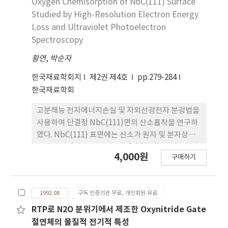
Oxygen Chemisorption of NbC(111) Surface
통한 W 확산과 결정립 내부 변형이다. 응력 파단 시험
Studied by High-Resolution Electron Energy
후, 파단면은 입계 파괴 양상을 나타내었다. 소결시 생
Loss and Ultraviolet Photoelectron
성된 고립 기공이 결정입계에 있는 Ni rich상을 따라
Spectroscopy
전파하였기 때문이다.
황연
,
박순자
한국재료학회지
제2권 제4호
pp.279-284
한국재료학회
고분해능 전자에너지손실 및 자외선광전자 분광법을
사용하여 단결정 NbC(111)면의 산소횹착을 연구하
였다. NbC(111) 표면에는 산소가 원자 및 분자상태
로 흡착되었다. 산소원자는 3-fold hollow site에 흡
4,000원
구매하기
착되며 진동수는 548cm-1이었다. 산소분자의 신축
진동수는 968cm-1로서 기체상태인 산소분자의 진
동수보다 크게 낮았으며, 산소분자의 흡착으로 일함
1992.08
구독 인증기관 무료, 개인회원 유료
수가 증가하였다. 이는 NbC(111) 기판으로부터 산소
분자의 2ppig 궤도로 전자가 이동하였음을 보여주는
RTP로 N2O 분위기에서 제조한 Oxynitride Gate
증거이다.
절연체의 물질적 전기적 특성