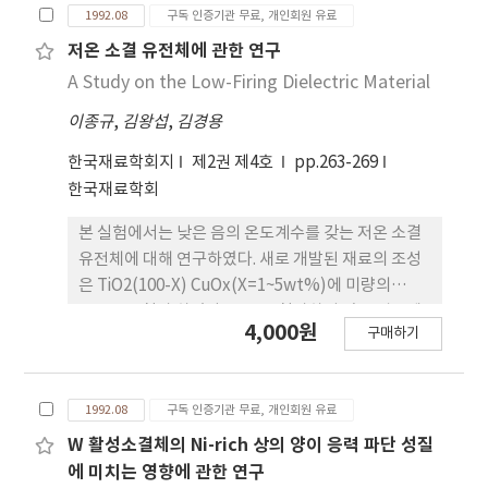
1992.08
구독 인증기관 무료, 개인회원 유료
미치는 영향을 해석 할 수 있는 kissinger식을 적용하
여 경화반응 속도론을 연구하였다. SN을 첨가한
저온 소결 유전체에 관한 연구
DGEBA/MDA계의 활성화에너지 (Ea)와 pre-
A Study on the Low-Firing Dielectric Material
exponential factor(A) 그리고, SN이 첨가될 때 에
이종규
,
김왕섭
,
김경용
폭시와 아민과의 반응속도 상수 k를 구하였다.
한국재료학회지
제2권 제4호
pp.263-269
한국재료학회
본 실험에서는 낮은 음의 온도계수를 갖는 저온 소결
유전체에 대해 연구하였다. 새로 개발된 재료의 조성
은 TiO2(100-X) CuOx(X=1~5wt%)에 미량의
MnO2를 첨가 하였다. CuO를 첨가하지 않은 경우에
4,000원
구매하기
는 저온 (900˚C) 에서 소결이 진행되지 않았다. CuO
함량이 증가할수록 저온에서 소결이 가능하였으나,
유전율이 낮아지고 유전손실은 증가 하였다. MnO2
1992.08
구독 인증기관 무료, 개인회원 유료
를 0.6wt% 첨가한 경우 유전율과 Q값이 가장 높게
나타났다.
W 활성소결체의 Ni-rich 상의 양이 응력 파단 성질
에 미치는 영향에 관한 연구