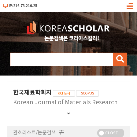
IP:216.73.216.25
메
뉴
검
색
한국재료학회지
KCI 등재
SCOPUS
Korean Journal of Materials Research
간
행
물
권호리스트/논문검색
정
CLOSE