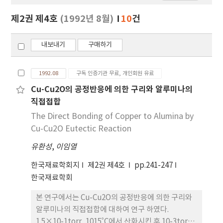
보
보
제2권 제4호
(1992년 8월)
10
건
기
내보내기
구매하기
1992.08
구독 인증기관 무료, 개인회원 유료
Cu-Cu2O의 공정반응에 의한 구리와 알루미나의
직접접합
The Direct Bonding of Copper to Alumina by
Cu-Cu2O Eutectic Reaction
유환성
,
이임열
한국재료학회지
제2권 제4호
pp.241-247
한국재료학회
본 연구에서는 Cu-Cu2O의 공정반응에 의한 구리와
알루미나의 직접접합에 대하여 연구 하였다.
1.5×10-1torr, 1015˚C에서 산화시킨 후 10-3torr,