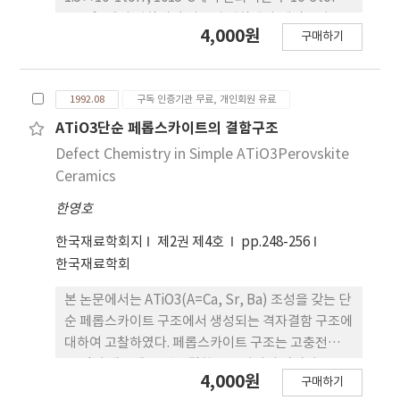
1075˚C에서 접합시킨 시편의 접합력과 계면특성을
4,000원
구매하기
인장시험, SEM, EDS 및 XRD를 통하여 분석하였다.
3분 산화시켜 접합하면 우수한 접합강도를 보이며 산
화시간이 이보다 짧거나 길면 결합력은 저하하였다.
1992.08
구독 인증기관 무료, 개인회원 유료
과단은 알루미나 공정조직 계면에서 발생하였으며 파
단후 Al2O3표면에는 Cu쪽에서 빠져나간 Cu2O
ATiO3단순 페롭스카이트의 결함구조
nodule의 존재하였는 바 접합력은 Cu2O-Al2O3계
Defect Chemistry in Simple ATiO3Perovskite
면보다는 Cu-Cu2O계면에 좌우됨을 보여주고 있다.
Ceramics
접합력은 접합시간에 따라 완만한 증가를 보였으며
한영호
CuAl2O4및 CuAlO2의 반응생성물이 접합중 형성되
었다.
한국재료학회지
제2권 제4호
pp.248-256
한국재료학회
본 논문에서는 ATiO3(A=Ca, Sr, Ba) 조성을 갖는 단
순 페롭스카이트 구조에서 생성되는 격자결함 구조에
대하여 고찰하였다. 페롭스카이트 구조는 고충전밀도
를 갖기 때문에 프렌클 결함은 고려되지 않았다. 쇼트
4,000원
구매하기
키결함이나, 고유전자결함도 자연적으로 포함된 억