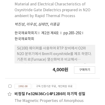
Material and Electrical Characteristics of
Oxynitride Gate Dielectrics prepared in N2O
ambient by Rapid Thermal Process
박진성
,
이우성
,
심태언
,
이종길
한국재료학회지
제2권 제4호
pp.285-292
한국재료학회
Si(100) 웨이퍼를 사용하여 RTP 장비에서 O2와
N2O 분위기에서 8nm의 oxynitride를 제조 하였다.
기존의 로(furnace) 열산화막과 비교해서
oxynitride는 I-V, TDDB 특성이 우수하였고, flat-
4,000원
구매하기
band voltage shift도 적었으며 BF2이온 주입에 의
한 붕소 투과 억제 특성도 우수하다. 유전상수는
oxynitride가 열산화막에 비해서 크다. Oxynitride
1992.08
구독 인증기관 무료, 개인회원 유료
는 순수한 SiO2유사하게 V 〉Φ0 구간에서 Fowler-
Nordheim 터널링 특성을 나타낸다. SIMS, AES, 그
비정질 Fe32Ni36Cr14P12B6의 자기적 성질
리고 XPS 분석 결과 질소 pile-up이 SiO2/Si 계면에
The Magnetic Properties of Amorphous
서 나타나고, 이것은 oxynitride 산화막 특성 향상과