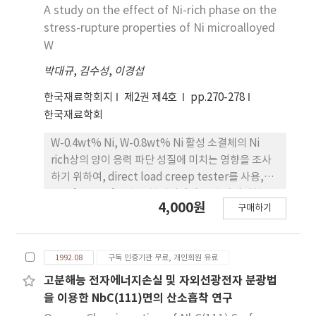
A study on the effect of Ni-rich phase on the
stress-rupture properties of Ni microalloyed
W
박대규
,
김수성
,
이경섭
한국재료학회지
제2권 제4호
pp.270-278
한국재료학회
W-0.4wt% Ni, W-0.8wt% Ni 활성 소결체의 Ni
rich상의 양이 응력 파단 성질에 미치는 영향을 조사
하기 위하여, direct load creep tester를 사용,
1000˚C~1200˚C, 수소 분위기에서 응력 파단시험을
4,000원
구매하기
하였다. 100시간 응력 파단 강도는 니켈 함량이
0.4wt%, 0.8wt%로 증가 함에 따라, W-0.2wt% Ni
의 경우와 비교하여 1000˚C에서 43%, 90%, 1100˚C
1992.08
구독 인증기관 무료, 개인회원 유료
에서 35%, 60% 높았으며, 이는 초기 결정립 조대화,
비이론밀도의 상승과 시험 중 결정립 성장 때문으로
고분해능 전자에너지손실 및 자외선광전자 분광법
생각된다. W-0.4wt% Ni의 크리프변형 활성화 에너
을 이용한 NbC(111)면의 산소흡착 연구
지는 81.3kca1/mol으로, 변형기구는 Ni rich 상을