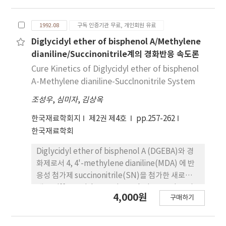
셉타 불순물 농도에 비하면 무시할 정도로 적은 양이
다. 실제적으로 전기적 특성에 영향을 주는 것은 전하
1992.08
구독 인증기관 무료, 개인회원 유료
적 결함을 발생하는 aliovalent 불순물이다. 삼성분
계이기 때문에 양이온간의 비화학양론이 발생하며
Diglycidyl ether of bisphenol A/Methylene
BaTiO3나 SrTiO3에서 수백 ppm이내의 AO나
dianiline/Succinonitrile계의 경화반응 속도론
TiO2의 용해도가 관찰되나, CaTiO3에서는 상당량의
Cure Kinetics of Diglycidyl ether of bisphenol
CaO와 TiO2의 용해가 가능하다.
A-Methylene dianiline-Succlnonitrile System
조성우
,
심미자
,
김상옥
한국재료학회지
제2권 제4호
pp.257-262
한국재료학회
Diglycidyl ether of bisphenol A (DGEBA)와 경
화제로서 4, 4'-methylene dianiline(MDA) 에 반
응성 첨가제 succinonitrile(SN)을 첨가한 새로운
계를 Differential Scanning Calorimetry (DSC)
4,000원
구매하기
로 이용하여 30˚C부터 350˚C의 온도 범위에서 승온
적 진행 방범(dynamic run method)으로 얻은 값
을 가지고 최대 반응속도에서의 온도에 승온속도가