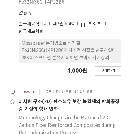
Fe32Ni36Cr14P12B6
깊은 관련이 있다.
김정기
한국재료학회지
제2권 제4호
pp.293-297
한국재료학회
Mossbauer 분광법으로 비정질
Fe32Ni36Cr14P12B6의 자기적 성질을 연구하였다.
88K의 스펙트럼 분석에 의하면 초미세 자기장의 값
은 140.5kOe이며 사중극자 분열은 거의 0의 값을 같
4,000원
구매하기
는데 이는 초미세 자기장이 전기장 기울기 주축에 대
해서 무질서하게 나열함을 의미한다. 시료의 Tc는
280K이고 상자성 온도 영역에서는 사중극자 분열값
1992.08
구독 인증기관 무료, 개인회원 유료
은 온도에 무관하게 거의 일정한 값을 나타냈다. 되튐
없는 확률로부터 시료의 Debye특성 온도 288K를 얻
이차원 구조(2D) 탄소섬유 보강 복합재의 탄화공정
었다.
중 기질의 형태 변화
Morphology Changes in the Matrix of 2D-
Carbon Fiber Reinforced Composites during
the Carbonization Process