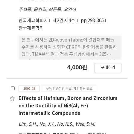
주혁종
,
윤병일
,
최돈묵
,
오인석
한국재료학회지
제2권 제4호
pp.298-305
한국재료학회
본 연구에서는 2D-woven fabric에 결합재로 페놀
수지를 사용하여 성형한 CFRP의 탄화거동을 관찰하
였다. TMA분석 결과 적층 두께방향에서는 365-
370˚C 법선방향에서는 118-128˚C 에서 치수변화가
4,000원
구매하기
일어났다. 각 온도 구간별로 광학현미경으로 관찰한
결과 CFRP제조시 형성된 크랙이나 기공은 열처리온
도에 따라 성장하였으며, 400-500˚C 부근에서 새로
1992.08
구독 인증기관 무료, 개인회원 유료
운 많은 크랙이 형성되었다. 기공률과 밀도가 400-
500˚C 에서 급격히 변화한 것을 볼 때 이 구간에서 복
Effects of Hafnium, Boron and Zirconium
합재 내부에서 크랙이 형성 및 성장하는 것을 알 수 있
on the Ductility of Ni3(Al, Fe)
었다. 따라서 CFRP를 탄화할 때 승온속도를 구간별
Intermetallic Compounds
로 조절할 필요성이 있는 것으로 판단되었다.
Lim, S.H.
,
No, J.Y.
,
No, K.S.
,
Wee, D.M.