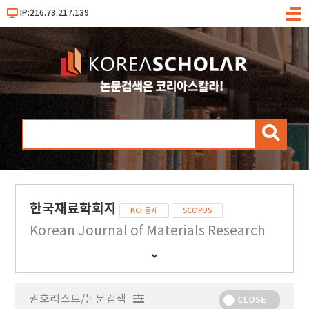
IP:216.73.217.139
메
뉴
검
색
한국재료학회지
KCI 등재
SCOPUS
Korean Journal of Materials Research
간
행
물
권호리스트/논문검색
정
CLOSE