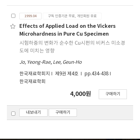
우에 5.3μm로 상업용 분말 (Ra=8.2μm) 보다 작은
값을 보였으며, 용사층 평균 splat 두께는 1.4μm 였
1999.04
구독 인증기관 무료, 개인회원 유료
다. 또한 용샤층에는 많은 양의 부분 용융입자가 관찰
되었다. XRD분석결과 두 분말 모두 용사층을 이루는
Effects of Applied Load on the Vickers
주된 상은 γ-Al2O3이였으며 α-Al2O3도 관찰되었다.
Microhardness in Pure Cu Specimen
용사층에 존재하는 α-Al2O3의 분율은 미세 Al2O3층
시험하중의 변화가 순수한 Cu시편의 비커스 미소경
의 경우 8.39%. 상업용 Al2O3의 경우 13.79%이였
도에 미치는 영향
다. 미세 경도 값은 두 분말에서 큰 차이를 보이지는
Jo, Yeong-Rae
,
Lee, Geun-Ho
않았으나, 미세 Al2O3의 경우 큰 경도값 편차를 보였
으며 따라서 미세 Al2O3층의 splat의 접합강도는 상
한국재료학회지
제9권 제4호
pp.434-438
업용 Al2O3보다 상대적으로 낮을 것으로 생각된다.
한국재료학회
4,000원
구매하기
내보내기
구매하기