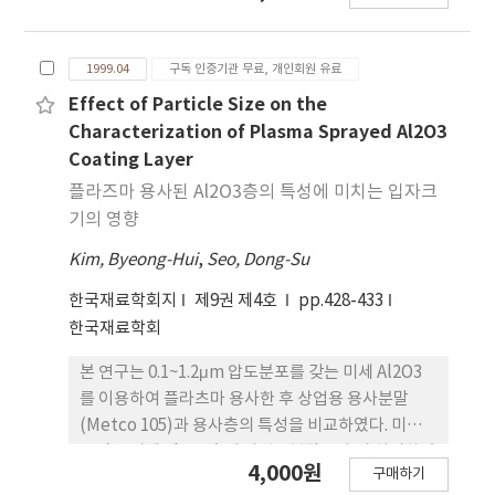
1999.04
구독 인증기관 무료, 개인회원 유료
Effect of Particle Size on the
Characterization of Plasma Sprayed Al2O3
Coating Layer
플라즈마 용사된 Al2O3층의 특성에 미치는 입자크
기의 영향
Kim, Byeong-Hui
,
Seo, Dong-Su
한국재료학회지
제9권 제4호
pp.428-433
한국재료학회
본 연구는 0.1~1.2μm 압도분포를 갖는 미세 Al2O3
를 이용하여 플라츠마 용사한 후 상업용 용사분말
(Metco 105)과 용사층의 특성을 비교하였다. 미세
조직은 미세 Al2O3층이 상업용분말보다 더 치밀하였
4,000원
구매하기
고 용샤층의 평균 표면조도 (Ra)는 미세 Al2O3의 경