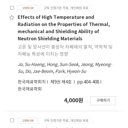
려에틸렌에서는 가지형 전기트리가 관찰되었다. 에폭
1999.04
구독 인증기관 무료, 개인회원 유료
시 수지 에서는 첨가제 SN의 함량과 온도가 증가함에
따라 절연파괴 강도는 감소하였으며 전기트리는 더욱
Effects of High Temperature and
복잡해졌다. 가교밀도가 높아 딱딱한 DGEBA/MDA
Radiation on the Properties of Thermal,
에폭시 수지계에서는 전도성 트리 경로 주위에 일련
mechanical and Shielding Ability of
의 부채꼴 크랙이 관찰되었다.
Neutron Shielding Materials
고온 및 방사선이 중성자 차폐재의 열적, 역학적 및
차폐능 특성에 미치는 영향
Jo, Su-Haeng
,
Hong, Sun-Seok
,
Jeong, Myeong-
Su
,
Do, Jae-Beom
,
Park, Hyeon-Su
한국재료학회지
제9권 제4호
pp.404-408
한국재료학회
4,000원
구매하기
1999.04
구독 인증기관 무료, 개인회원 유료