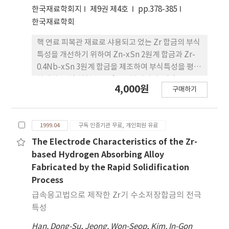
한국재료학회지
제9권 제4호
pp.378-385
한국재료학회
핵 연료 피복관 재료로 샤용되고 었는 Zr 합금의 부식
특성을 개선하기 위하여 Zn-xSn 2원계 합금과 Zr-
0.4Nb-xSn 3원계 합금을 제조하여 부식특성을 평가
하였다. 부식 실험은 360˚C 물 분위기의 mini-
4,000원
구매하기
autoclave에서 수행하였다. 2원계 합금의 경우 Sn
이 0.5, 0.8, 1.5wt.% 첨가된 합금에서는 15일에서 속
도천이가 발생한 후 급격한 부식 가속 현상이 나타녔
1999.04
구독 인증기관 무료, 개인회원 유료
으나, 2.0wt.% 가 첨가된 합금의 경우 80일까지의 부
식 실험에서도 천이 현상을 보이지 않는 매우 높은 부
The Electrode Characteristics of the Zr-
식 저항성을 보였다. 3원계 합금에서는 Sn 함량이 증
based Hydrogen Absorbing Alloy
가할수록 부식이 증가하는 경향을 보였다. 이러한 경
Fabricated by the Rapid Solidification
향은 2원계 합금과 3원계 합금에서 Sn의 고용도 차,
Process
미량 첨가된 Nb의 영향 및 석출물의 특성과 관련이
급속응고법으로 제작한 Zr기 수소저장합금의 전극
잇는 것으로 생각된다. 또한 Zr-xSn, Zr-O.4Nb-
특성
xSn 합금의 부식은 tetragonal-ZrO2의 분율과 수
Han, Dong-Su
소 흡수율에 의해서 제어될 수도 있다.
,
Jeong, Won-Seop
,
Kim, In-Gon