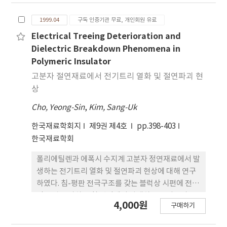
1999.04
구독 인증기관 무료, 개인회원 유료
Electrical Treeing Deterioration and
Dielectric Breakdown Phenomena in
Polymeric Insulator
고분자 절연재료에서 전기트리 열화 및 절연파괴 현
상
Cho, Yeong-Sin
,
Kim, Sang-Uk
한국재료학회지
제9권 제4호
pp.398-403
한국재료학회
폴리에틸렌과 에폭시 수지계 고분자 정연재료에서 발
생하는 전기트리 열화 및 절연파괴 현상에 대해 연구
하였다. 침-평판 전극구조를 갖는 블럭상 시편에 전기
적 응력을 가하고 침 선단에서 발생하는 전기트리를
4,000원
구매하기
관찰하였다. 저밀도 폴리에틸렌에서 발생하는 전기트
리 형상은 밀도가 매우 높은 부시상이었으며, 가교 풀