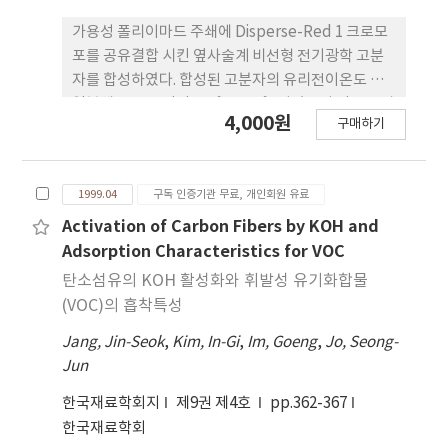
가용성 폴리이마드 주쇄에 Disperse-Red 1 크로모
포를 공유결합 시킨 옆사술계 비선형 전기광학 고분
자를 합성하였다. 합성된 고분자의 유리전이온도 빛
열분해온도 는 각각 225˚C, 310˚C이었으며 광통신 파
4,000원
구매하기
장에서 광학적으로 투명하였다. 100 V/μm의 전기장
으로 폴링했을 때, 유전상수는 10 kHz에서 3.37이
며, 파장 1300 nm에서, 굴절률은 nTE 및 nTM 모두
1999.04
구독 인증기관 무료, 개인회원 유료
1.631로같았으며, 전기광학계수는 4.6 ~ 9.2 pm/V이
였다. 폴링한 후 180˚C에서 1시간 동안 유지시킨 시편
Activation of Carbon Fibers by KOH and
의 전기광학계수의 값은 감소되지 않 았으며, 장기적
Adsorption Characteristics for VOC
인 관점에서 90˚C에서 500 시간 동안 유지시킨 시편
탄소섬유의 KOH 활성화와 휘발성 유기화합물
의 전기광학계수도 변함이 없었다.
(VOC)의 흡착특성
Jang, Jin-Seok
,
Kim, In-Gi
,
Im, Goeng
,
Jo, Seong-
Jun
한국재료학회지
제9권 제4호
pp.362-367
한국재료학회