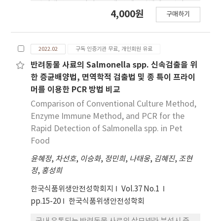
된 가래떡 은 전라남도 소재 떡 제조업체에 곰팡이로
4,000원
구매하기
추정되는 이물 이 발견되어 반품된 제품을 사용하였
다. 곰팡이 이물을 채 취한 후 Potato dextrose
agar, Malt extract agar, Czapek yeast extract
2022.02
구독 인증기관 무료, 개인회원 유료
agar에 접종하고 25oC에서 7일간 배양하여 순수 분
리 결과를 판단하였다. 순수 분리가 확인된 집락 에 대
반려동물 사료의 Salmonella spp. 신속검출을 위
해 광학현미경으로 포자의 미세구조를 관찰하여 형
한 증균배양법, 면역학적 검출법 및 종 특이 프라이
태학적으로 동정하였다. 유전학적 동정은 ITS
머를 이용한 PCR 방법 비교
primer를 이 용하여 증폭된 PCR 산물의 유전자 염기
Comparison of Conventional Culture Method,
서열을 분석하였 다. Colony-1과 2는 각각 배지에서
Enzyme Immune Method, and PCR for the
동일한 성상을 나타내 어 순수분리 되었음을 확인하
Rapid Detection of Salmonella spp. in Pet
였다. Colony-1은 출아세포 가 관찰되어 효모로 판정
Food
하였다. Colony-2는 방추형의 분 생자가 관찰되어
Fusarium 속 곰팡이로 판정하였다. 유전 자 염기서
윤혜정
,
차선호
,
이승화
,
정민희
,
나태웅
,
김혜진
,
조현
열 분석 결과 Fusarium 속 곰팡이가 총 76건으 로 나
정
,
홍성희
타났으며, 그중 Fusarium solani가 53건으로 가장
한국식품위생안전성학회지
Vol.37 No.1
높 게 나타났다. 형태학적 동정 결과와 유전학적 동정
pp.15-20
한국식품위생안전성학회
결과 를 바탕으로 Colony-2는 Fusarium spp.로 동
정되었고 그 중 Fusarium solani로 추정되었다.