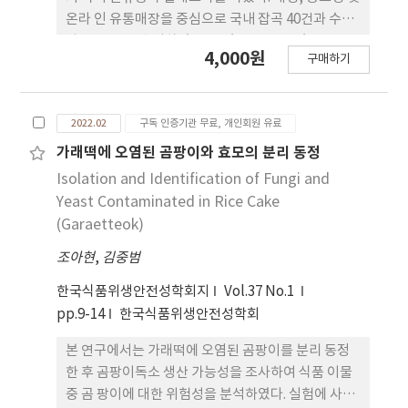
온라 인 유통매장을 중심으로 국내 잡곡 40건과 수입
잡곡 66 건을 수거하였고, GC/MSMS, GC/ECD,
4,000원
구매하기
GC/NPD, LC/ MSMS, UPLC/PDA, HPLC/FLD를
이용하여 다종농약 다 성분분석법으로 잔류농약 341
종을 분석하였다. 잔류농약 이 검출된 잡곡은 대형유
2022.02
구독 인증기관 무료, 개인회원 유료
통매장 1건, 중소형 유통매장 2 건, 온라인 유통매장
5건으로 총 8건(7.5%)이었고, 5건 (4.7%)에서는 농
가래떡에 오염된 곰팡이와 효모의 분리 동정
약잔류허용기준을 초과하였다. 이들 잡곡 에서는
Isolation and Identification of Fungi and
MGK-264, chlorpyrifos, thiamethoxam,
Yeast Contaminated in Rice Cake
malathion, piperonyl butoxide, pirimiphos-
(Garaetteok)
methyl 등 6종의 농약 성분 이 검출되었다. 검출된
조아현
,
김중범
잡곡은 강낭콩(1건), 녹두(6건), 수 수(1건)이다. 검
출된 잡곡 중 농약잔류허용기준을 초과한 품목은 수
한국식품위생안전성학회지
Vol.37 No.1
입 녹두(5건)로 미얀마산이었고, 초과한 농약 성 분은
pp.9-14
한국식품위생안전성학회
thiamethoxam이었다.
본 연구에서는 가래떡에 오염된 곰팡이를 분리 동정
한 후 곰팡이독소 생산 가능성을 조사하여 식품 이물
중 곰 팡이에 대한 위험성을 분석하였다. 실험에 사용