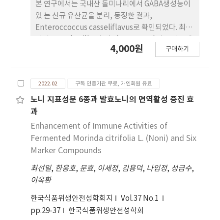
본 연구에서는 국내산 돌미나리에서 GABA생성능이
있 는 신규 유산균을 분리, 동정한 결과,
Enteroccoccus casseliflavus로 확인되었다. 최근
까지 Lactobacillus속과 같 은 GABA 생성 유산균에
4,000원
구매하기
대한 보고는 많이 되고 있고, 일 부 Enterococcs속
유산균도 보고되고 있으나 E. casseliflavus 종에 대
한 보고는 없었다. 따라서 본 연구에서는 E.
2022.02
구독 인증기관 무료, 개인회원 유료
casseliflavus PL05 균주에 대한 GABA 생성 최적 조
건을 찾기 위하여 배지의 유형, 생육 온도, 초기 pH
노니 지표성분 6종과 발효노니의 면역활성 증진 효
조건, 배양 시간, MGS 농도 및 탄소원을 포함한 다양
과
한 조건을 테스 트하였다. PL05 균주는 MRS 혹은
Enhancement of Immune Activities of
TSB 배지보다 BHI 배 지에서 생육이 잘 되었으며,
Fermented Morinda citrifolia L. (Noni) and Six
배지의 초기 pH는 7-9 조건 에서 가장 생육이 왕성하
Marker Compounds
였고, GABA 생성 조건 역시 유 사한 결과로 확인되었
최선일
,
한웅호
,
문효
,
이세정
,
김용덕
,
나임정
,
성금수
,
다. GABA의 기질에 해당하는 MSG 의 농도별 GABA
이옥환
생성량을 조사한 결과, 7%에서 가장 높 은 생성량을
나타내었으나 5%에서도 유사한 수준으로 확 인되어
한국식품위생안전성학회지
Vol.37 No.1
효율적인 측면에서 5%가 적합할 것으로 판단된다.
pp.29-37
한국식품위생안전성학회
탄소원에 따른 생육 및 GABA 생성량은 말토오스를