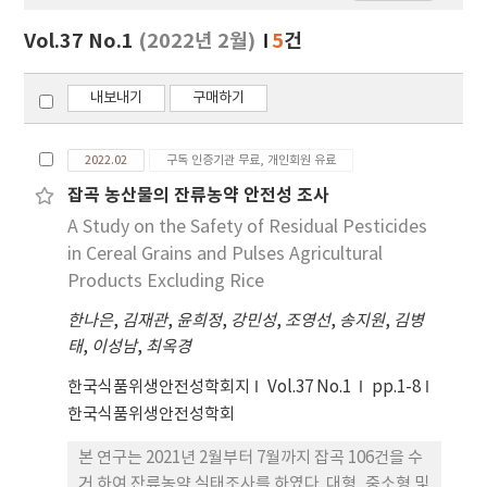
보
보
Vol.37 No.1
(2022년 2월)
5
건
기
내보내기
구매하기
2022.02
구독 인증기관 무료, 개인회원 유료
잡곡 농산물의 잔류농약 안전성 조사
A Study on the Safety of Residual Pesticides
in Cereal Grains and Pulses Agricultural
Products Excluding Rice
한나은
,
김재관
,
윤희정
,
강민성
,
조영선
,
송지원
,
김병
태
,
이성남
,
최옥경
한국식품위생안전성학회지
Vol.37 No.1
pp.1-8
한국식품위생안전성학회
본 연구는 2021년 2월부터 7월까지 잡곡 106건을 수
거 하여 잔류농약 실태조사를 하였다. 대형, 중소형 및