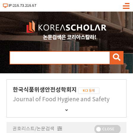
IP:216.73.216.67
메
뉴
검
색
한국식품위생안전성학회지
KCI 등재
Journal of Food Hygiene and Safety
간
행
물
권호리스트/논문검색
정
CLOSE