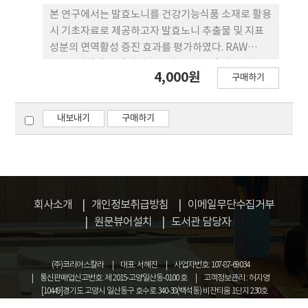
사용 하였을 때 가장 높은 것으로 확인되었고, 이러한
본 연구에서는 발효노니를 건강기능식품 소재로 활용
최적의 조건들로 최종 테스트를 진행한 결과, 24시간
시 기초자료로 제공하고자 발효노니 추출물 및 지표
째 140.06±0.71 mM의 GABA가 생성되었고, 전환
성분의 면역활성 증진 효과를 평가하였다. RAW
율은 78.95%로 확인되 었다. 또한 반코마이신을 포함
264.7 대식세포 에서 발효노니 추출물 및 지표성분 6
4,000원
한 10개의 항생제에 대한 감 수성을 조사한 결과 내성
구매하기
종을 처리하여 XTT 세포독성평가, Nitric Oxide 생
이 없는 것을 확인하였다.
성 측정, Cyokine 생성 측 정, immune marker
genes 발현분석 수행하였다. 뿐만 아 니라 양성대조
내보내기
구매하기
군으로 LPS와 기능성 원료로 사용되고 있 는 발효홍
삼 추출물을 사용하였다. 그 결과 모든 처리 농 도 및
처리군에서 세포독성이 관찰되지 않았으며, 지표성
분 6종 중 SCP 및 ASE에서 NO 생성이 증가됨을 확
인하 였다. 뿐만 아니라 ASE 처리군에서는 IL-6 및
회사소개
개인정보취급방침
이메일무단수집거부
IL-1β의 생 성이 증가되었으며, iNOS 및 TNF-α의
원문뷰어설치
도서관 담당자
immune marker genes 발현이 증가됨을 확인하였
다. 발효노니 추출물 효능 평가에서는 발효시 NO 생
성 및 IL-6, IL-1β의 생성, COX2 의 발현이 증가되는
(주)코리아스칼라
대표: 서혜진
사업자번호: 107-87-69034
것으로 나타났다. 이러한 연구 결과 는 발효노니 추출
통신판매업신고번호: 제 2015-고양일산동-0100 호
고객정보관리 : 허지영
[10449]경기도 고양시 일산동구 호수로 340-38(백석동) 비잔티움 1단지 230호
물 및 지표성분의 선천면역 활성증가를 타나내며 노
COPYRIGHT © KOREASCHOLAR ALL RIGHTS RESERVED.