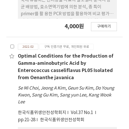
국내 유통되는 반려동물 사료의 살모넬라 분석시 증
Fusarium 속 곰팡이는 Nivalenol, Zearalenone,
균 배양법, 효소면역기법에 의한 분석, 종 특이
Fumonisin 등의 곰팡이독소를 생 산하여 구토, 설
primer를 활 용한 PCR 방법을 활용하여 비교 평가하
사, 암 등을 유발한다. 이러한 결과를 종 합해 볼 때 가
였다. 시료 175점 Salmonella spp. 검출 결과 증균
4,000원
래떡에서 분리된 Fusarium 속 곰팡이에 의 한 곰팡
구매하기
배양법 및 종 특이 primer를 활용한 PCR 방법에 의
이독소 생산 가능성은 상존하는 것으로 판단되었 다.
한 검출 방법에서 2점의 시료(육포, 옥수수 글루텐)가
따라서 곰팡이 이물이 보고되면 곰팡이를 분리 동정
양성으로 확인되었고, 효소면역기법에 의한 검출방
하여 곰팡이독소를 생산할 수 있는 균종인지 판단하
2022.02
구독 인증기관 무료, 개인회원 유료
법에서는 1점의 시료(옥수수 글루텐)가 양성 으로 확
고, 그 결과에 따라 행정조치를 강화하여야 할 것으로
인되었다. 증균배양법 및 효소면역기법에 의한 검 출
Optimal Conditions for the Production of
판단된다.
방법에 비해 종 특이 primer를 활용한 PCR 방법을
Gamma-aminobutyric Acid by
적 용 할 경우 시료에서 분리된 균주의 종(species)
Enterococcus casseliflavus PL05 Isolated
판별이 가 능하였다.
from Oenanthe javanica
Se Mi Choi
,
Jeong A Kim
,
Geun Su Kim
,
Do Young
Kwon
,
Sang Gu Kim
,
Sang yun Lee
,
Kang Wook
Lee
한국식품위생안전성학회지
Vol.37 No.1
pp.21-28
한국식품위생안전성학회