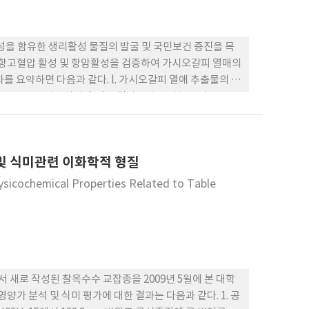
성을 함유한 생리활성 물질의 발굴 및 국민보건 증진을 목
 항고혈압 활성 및 항암활성을 검증하여 가시오갈피 열매의
를 요약하면 다음과 같다. l. 가시오갈피 열애 추출물의 항
tion system을 사용하여 측정한 결과 추출물의 농도가
 (IC50)을 나타내어 대조시약인 α-tocopherol이나
oxidase 활성 억제 효과를 검토한 결과 xanthine
 및 식미관련 이화학적 형질
활성물질인(+)-catechin에는 미치지는 못하나 상당히 높은
갈피 열매 추출물을 대상으로 인체 암세포주에 대한 세포생육 억
hysicochemical Properties Related to Table
인 HCT-15에서는 가시오갈피 열매 추출물이 활성을 나타
는 암세포의 생육을 50% 억제하는 농도가 5ug/mL 으로
산화 활성을 나타내는 가시오갈피 열매 추출물은 광범위한 항
넓을 것으로 판단된다.
새로 작성된 찰옥수수 교잡종을 2009년 5윌에 본 대학
가 분석 및 식미 평가에 대한 결과는 다음과 같다. 1. 공