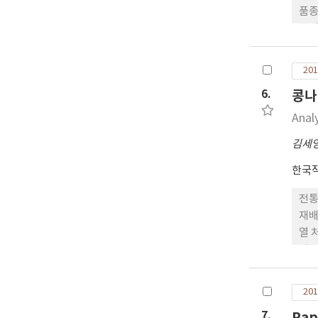
품종
뽕잎
스베
란 뽕잎
201
질이
6.
콩나
함량
추출
Anal
롤 
김세
트롤
베라
한국
전통
재배
열 
위는
았다
201
7.
Rap