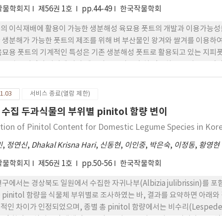
작물학회지
제56권 1호
pp.44-49
한국작물학회
의 이식재배에 활용이 가능한 생분해성 육묘용 폿트의 개발과 이용가능성을 
 생분해가 가능한 폿트의 제조를 위해 벼 부산물인 왕겨와 쌀겨를 이용하여
육묘용 폿트의 기계적인 특성은 기존 생분해성 폿트로 활용되고 있는 지피
을 경우 시간이 지남에 따라 제품의 강도가 급속히 감소하는 특성을 보였다.
나지 않은 지피폿트에 비해 생분해성 폿트의 경우 작은 조각으로 떨어져 나가
작은 조각으로 분해됨을 관찰하였다. 4. 생분해성 필름에 대한 유해성분 
1.03
서비스 종료(열람 제한)
이 정하는 생분해성 수지의 함량기준에 충족하였다. 5. 작물을 이용한 토
 수집 두과식물의 부위별 pinitol 함량 변이
트에 비해 왕성한 분해력을 보여 일반 농업 현장에 적용이 가능할 것으로 
ation of Pinitol Content for Domestic Legume Species in Kor
민
,
정연신
,
Dhakal Krisna Hari
,
신동현
,
이인중
,
박은숙
,
이정동
,
황영현
작물학회지
제56권 1호
pp.50-56
한국작물학회
연구에서는 경상북도 일원에서 수집한 자귀나부(Albizia julibrissin
 pinitol 함량을 식물체 부위별로 조사하였는 바, 결과를 요약하면 아래와 같
적인 차이가 인정되었으며, 종별 총 pinitol 함량에서는 비수리(Lespede
nitol 함량을 살펴보면 대체적으로 잎, 줄기, 꼬투리, 종자, 뿌리의 순으로 많았