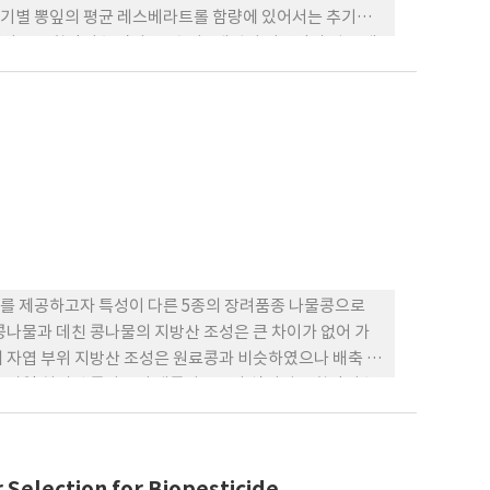
취시기별 뽕잎의 평균 레스베라트롤 함량에 있어서는 추기의
트롤 함량이 높았다. 즉 춘기 5개엽기 어린잎의 평균 레
 209, 359ug/100g 으로 증가하였다. 하벌 후 새로 자
 중순에 채취한 뽕잎은 엽
 '수계뽕' 및 '청일뽕' 품종의 경우 뽕잎의 레스베라트롤
 높으므로 기능성 화장품 등에 첨가하여 사용하기 위한 레스베라트롤
다. 또한 '신일뽕', '수성뽕' 및 '상일뽕'의 레스베라트
다. '청일뽕' 품종의 뽕잎에 대한 수확 후 관리방법에 따른 레스베라
법보다는 수세 후 바로 실온에서 음건하는 경우 뽕잎의 레스
를 제공하고자 특성이 다른 5종의 장려품종 나물콩으로
생콩나물과 데친 콩나물의 지방산 조성은 큰 차이가 없어 가
의 자엽 부위 지방산 조성은 원료콩과 비슷하였으나 배축 부
3. 가열 처리된 콩나물이 생콩나물보다 식이섬유 함량이 높
 Selection for Biopesticide