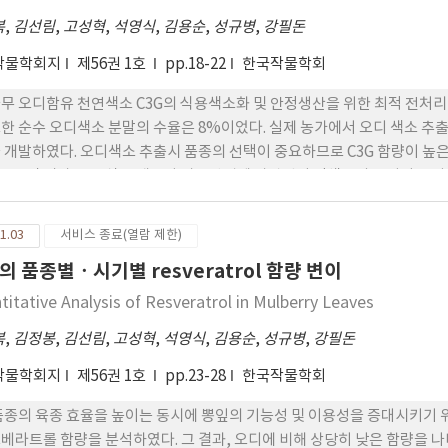
e in soybean.
복
,
김선림
,
고성혁
,
석영식
,
김용순
,
성규병
,
강필돈
작물학회지
제56권 1호
pp.18-22
한국작물학회
무 오디함유 천연색소 C3G의 식용색소화 및 안정생산을 위한 최적 전처리 조건은 
한 순수 오디색소 분말의 수율은 8%이었다. 실제 농가에서 오디 색소 추출시
 개발하였다. 오디색소 추출시 품종의 선택이 중요하므로 C3G 함량이 높은
, 물 및 밀가루 등 식품 재료나 가공방법에 상관없이 적색소의 특성이 
있을 것으로 판단된다.
1.03
서비스 종료(열람 제한)
의 품종별ㆍ시기별 resveratrol 함량 변이
titative Analysis of Resveratrol in Mulberry Leaves
복
,
김정봉
,
김선림
,
고성혁
,
석영식
,
김용순
,
성규병
,
강필돈
작물학회지
제56권 1호
pp.23-28
한국작물학회
품종의 육종 효율을 높이는 동시에 뽕잎의 기능성 및 이용성을 증대시키기
베라트롤 함량을 분석하였다. 그 결과, 오디에 비해 상당히 낮은 함량을