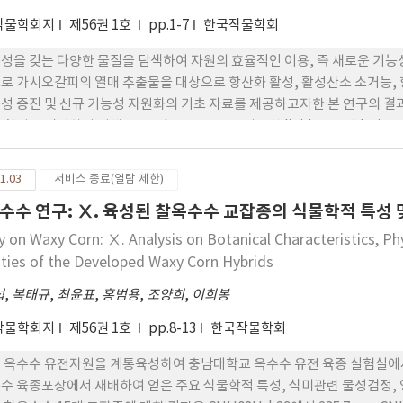
작물학회지
제56권 1호
pp.1-7
한국작물학회
성을 갖는 다양한 물질을 탐색하여 자원의 효율적인 이용, 즉 새로운 기능
로 가시오갈피의 열매 추출물을 대상으로 항산화 활성, 활성산소 소거능,
성 증진 및 신규 기능성 자원화의 기초 자료를 제공하고자한 본 연구의 결과
 활성을 검정하기 위해 Feton's reagent를 사용한 lipid peroxida
으며, 모든 농도에서 활성평가의 대조구인 α-tocopherol보다 높은 항산화 활
 나타내었다. 반면 자유 라디칼 소거 활성에서는 11.24ug/mL 의 항산화 활성
1.03
서비스 종료(열람 제한)
T와 유사한 소거 활성을 나타내었다. 2. 가시오갈피 열매 추출물의 xanthine 
수수 연구: Ⅹ. 육성된 찰옥수수 교잡종의 식물학적 특성
idase 활성을 50% 저해하는 데 필요한 농도는 약 36.9ug/mL 로 대조 
nthine oxidasc 억제 활성을 나타내는 것으로 조사되었다. 3. 가시오
y on Waxy Corn: Ⅹ. Analysis on Botanical Characteristics, P
과를 SRB법으로 검정한 결과 폐암 세포주인 A549세포 및 결장암 세포주
ities of the Developed Waxy Corn Hybrids
 않는 반면, 전립선암 세포주인 LNCaP와 백혈병 세포주인 MOLT-4F에서
섭
,
복태규
,
최윤표
,
홍범용
,
조양희
,
이희봉
한 세포독성 효과를 나타내었다. 4. 이상의 결과를 종합해 볼 때 높은 항
 기작 및 항암 활성을 나타냄으로 신규 기능성 자원으로서 활용도가 매우 
작물학회지
제56권 1호
pp.8-13
한국작물학회
 옥수수 유전자원을 계통육성하여 충남대학교 옥수수 유전 육종 실험실에서 
수 육종포장에서 재배하여 얻은 주요 식물학적 특성, 식미관련 물성검정, 영양