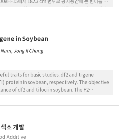
U08H-15에서 182.3 cm 범위로 공시종간에 큰 변이를 보
서 35.3 cm로 큰 차이를 보였다. 2. 이삭길이는 공시종 중에서
 작았으며 이삭직경은 Daehakehal Gold 1이 46.8 mm로
15brix로 나타났는데 특히 CNU08H-15, CNU08H-35,
08H-39에서 13 brix으로 가장 낮게 나타났다. 과피는 대조
 gene in Soybean
았다. 4. 생체이삭 내 단백질 함량은 대조구인 Ilmichal이
밀로펙틴 함량은 CNU08H-15의 교잡종이 94.5%로 가장 높
o Nam
,
Jong Il Chung
과 대학찰골드 1호, CNU08H-h121 그리고 CNU08H-39
ful traits for basic studies. df2 and ti gene
TI) protein in soybean, respectively. The objective
ance of df2 and ti loci in soybean. The F2
(Df2Df2titi genotype, KTI protein absence and a
 type and KTI protein present). A total of 258 F2
lants were recorded for the
01 Ti : 57 titi) and Df2 locus (143 Df2 : 55 df2df2)
식용색소 개발
: 27 titiDf2: 11 titidf2df2) between df2 gene and ti
 df2 gene was inherited independently with the ti
od Additive