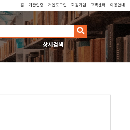
홈
기관인증
개인로그인
회원가입
고객센터
이용안내
검
색
상세검색