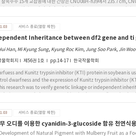
 찰옥수수 15개 교잡종에 대한 간장은 CNU08H-h39에서 235.7 cm, CN
며, 착수고 역시 Daehakchal Gold 1에서 83.7 cm, CNU08H-15에
U08H-h121이 24.1 cm로 가장 길었고, CNU08H-71이 12.9 cm포 가장
 굵고 CNU08H-69에서 26.1 mm로 가장 얇았다. 3. 공시종의 평균 당도는 
1.03
서비스 종료(열람 제한)
U08H-h39, CNU08H-h102의 교잡종이 16 brix로 높은 편이었고 CNU
ependent Inheritance between df2 gene and ti
 연농찰이 46.0um 로 가장 두꺼웠고 CNU08H-39가 23.0um 로 가장 얇
.6%으로 가장 높게 나타났고, CNU08H-39가 8.6%으로 가장 낮았다. 아
Hui Han
,
Mi Kyung Sung
,
Kyung Roc Kim
,
Jung Soo Park
,
Jin Wo
 CaNU08H-71 에서 90.5%로 가장 낮았다. 5. 공시종에 대한 관능 평가 결
로 높게 나타났으며 대조구인 연농찰 역시 비교적 높게 나타났다.
작물학회지
제56권 1호
pp.14-17
한국작물학회
rfuess and Kunitz trypsin inhibitor (KTI) protein in soybean is use
trol dwarfness and the expression of Kunitz trypsin inhibitor (K
this research was to verify genetic linkage or independent inherit
ulation was made by cross combination between "Gaechuck#2" 
mal growth type) and T210 (df2df2TiTi genotype, a dwarf growth
s were analyzed for the segregation of KTI protein using SDS-PAGE. And so, 198 F2 p
1.03
서비스 종료(열람 제한)
egation of dwarfness. The segregation ratio of 3 : 1 for Ti locus (2
무 오디를 이용한 cyanidin-3-glucoside 함유 천연
observed. Segregation ratio of 9 : 3 : 3 : 1 (116 TiDf2: 44 Tidf2df2
e was observed (x2 =3.53, P = 0.223). These results showed that
Development of Natural Pigment with Mulberry Fruit as a Fo