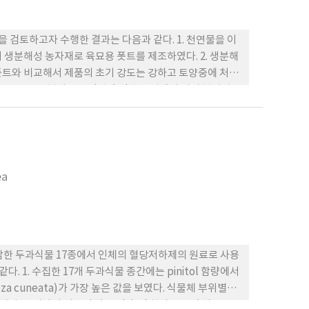
검토하고자 수행한 결과는 다음과 같다. 1. 천연물을 이
 생분해성 농자재로 육묘용 폿트를 제조하였다. 2. 생분해
폿트와 비교해서 제품의 초기 강도는 강하고 토양중에 처리
 3. 토양중 분해율을 간접 측정한 방법에서 거의 분해가
서 6주가 경과하였을 경우 45% 이상이 10 mesh 이하
용출시험에서 중금속들이 검출되지 않았고, 국내 친환경 인증
양중 작물생육과 더불어 판단한 실질 분해력 시험에서도 지
사료된다.
ea
)를 포함한 두과식물 17종에서 인체의 혈당저하제의 원료로 사용
다. 1. 수집한 17개 두과식물 종간에는 pinitol 함량에서
za cuneata)가 가장 높은 값을 보였다. 식물체 부위별로
다. 2. 잎에서 비교적 많은 pinitol 함량을 보인 식물은