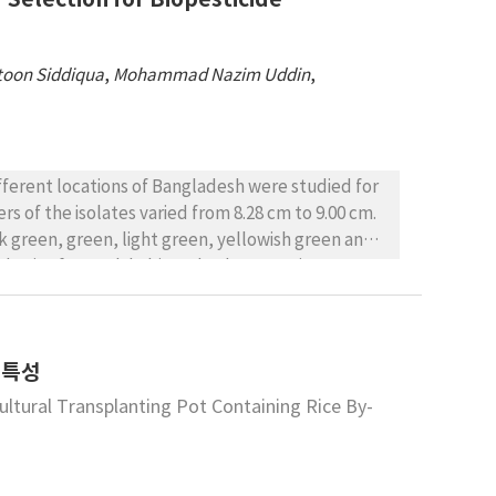
oon Siddiqua
,
Mohammad Nazim Uddin
,
ifferent locations of Bangladesh were studied for
s of the isolates varied from 8.28 cm to 9.00 cm.
k green, green, light green, yellowish green and
 basis of growth habit and colony consistency,
ecies had fast growth and were compact in
) technique employing 3 decamer primers
he co-efficient of gene differentiation (Gst) was
 특성
among the isolates. The Unweighted Pair Group
 Nei's (1972) genetic distance produced 2 main
ultural Transplanting Pot Containing Rice By-
esult indicating their genetic diversity has opened
ichoderma in the preparation of biopesticide and