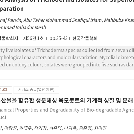
paration
naj Parvin
,
Abu Taher Mohammad Shafiqul Islam
,
Mahbuba Khat
mmad Bahadur Meah
작물학회지
제56권 1호
pp.35-43
한국작물학회
rty five isolates of Trichoderma species collected from seven d
phological characters and molecular variation. Mycelial diameter
ed on colony colour, isolates were grouped into five such as dar
tish green. Maximum isolates were green and light green. On the
 isolates were categorized into three groups, in which most sp
earance. PCR-based Random Amplified Polymorphic DNA (RAPD
1.03
서비스 종료(열람 제한)
duced 36 scorable bands of which all (100%) were polymorphic. T
부산물을 함유한 생분해성 육모폿트의 기계적 성질 및 분해
000 reflecting the existence of high level of genetic diversity 
hod of Arithmetic Means (UPGMA) dendrogram constructed from
anical Properties and Degradability of Bio-degradable Agric
sters (13 isolates in cluster 1 and 22 isolates in cluster 2). The r
uct
 possibility of using the most efficient and more isolates of Tr
익
,
강항원
,
변대우
,
장기창
,
서우덕
,
나지은
,
김준영
,
최경진
omposition of municipality waste.