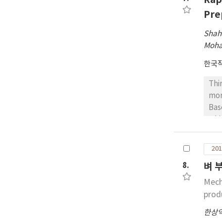
Pre
Shah
Moha
한국
Thi
mor
Bas
whi
the
app
201
pro
8.
벼 
1.0
Met
Mech
clu
prod
new
한상
dec