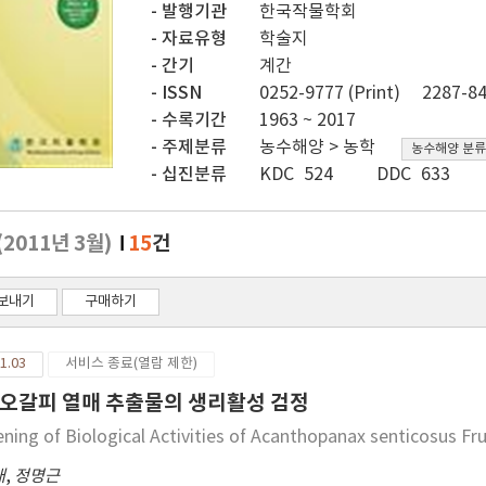
발행기관
한국작물학회
자료유형
학술지
간기
계간
ISSN
0252-9777 (Print)
2287-84
수록기간
1963 ~ 2017
주제분류
농수해양 > 농학
농수해양 분류
십진분류
KDC 524
DDC 633
(2011년 3월)
15
건
보내기
구매하기
1.03
서비스 종료(열람 제한)
오갈피 열매 추출물의 생리활성 검정
ening of Biological Activities of Acanthopanax senticosus Fru
대
,
정명근