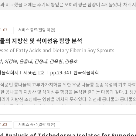
과 비교했을 때에는 추기의 뽕잎은 오히려 평균 함량이 4배 높았다. 채
이 춘기보다 함량이 높았으며, 춘기의 뽕잎은 어린잎보다 성숙잎의 레스베라
라트롤 함량은 102ug/100g 이었으며 뽕잎의 성숙시기가 경과함에 따라 165,
을 8윌 중순에 채취한 것은 466ug/100g 이었으며, 10월 중순의 뽕잎은 483ug/100g 이었다. 특히 10월
1.03
서비스 종료(열람 제한)
 매우 거칠기 때문에 직접 식용으로의 이용 가능성은 매우 적으나 '개량뽕',
물의 지방산 및 식이섬유 함량 분석
이 각각 838ug/100g , 803ug/100g , 800ug/100g 으로 매우
물 등을 위한 시료로서 이용한다면 그 활용 가능성은 매우 클 것으로 판단하였
yses of Fatty Acids and Dietary Fiber in Soy Sprouts
함량도 각각 794ug/100g , 606ug/100g , 583ug/100g 으로 높았
영
,
이경애
,
윤홍태
,
김정태
,
김욱한
,
김용호
의 함량을 분석한 결과 뽕잎 채취 후 -70℃ 에서 냉동, 동결건조하는 방
트롤 함량이 높았다.
작물학회지
제56권 1호
pp.29-34
한국작물학회
식품인 콩나물의 고부가가치화를 위한 우량 나물콩 품종 육성의 기초 자료
한 콩나물의 지방산 및 식이섬유 함량을 분석한 결과는 다음과 같다. 1. 
처리가 지방산 조성에는 영향을 끼치지 못하였다. 2. 전체 콩나물과 콩나물
 원료콩에 비해 포화지방산 함량이 높았으며 변이도 자엽 부위보다 컸다. 
. 4. 지방산 조성과 식이섬유 함량은 품종별로 차이가 있었다.
1.03
서비스 종료(열람 제한)
d Analysis of Trichoderma Isolates for Superior