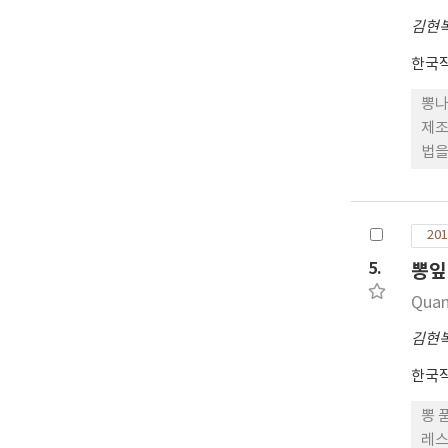
gen
김현
한국
뽕나
제조
법을
코올
수 
201
5.
뽕잎
Quan
김현
한국
뽕 
레스