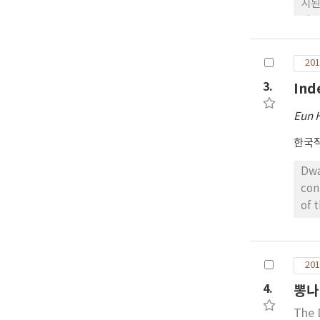
시된
였으
CN
가장
201
CN
3.
Ind
구인
13
Eun 
았고
순으
한국
Dwa
con
of 
pop
nor
seed
201
segr
4.
뽕나
was 
gen
The 