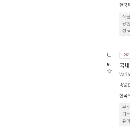
한국
작물
용한
성 
하였
일어
의 
201
기준
9.
국내
피폿
Vari
서승
한국
본 
되는
유의
pi