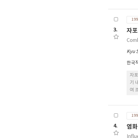
에 
였다
간장
199
출수
3.
자포
민감
여 
Comb
Kyu 
한국
자포
기 
여 
로 
용보
품종
199
4.
염화
Infl