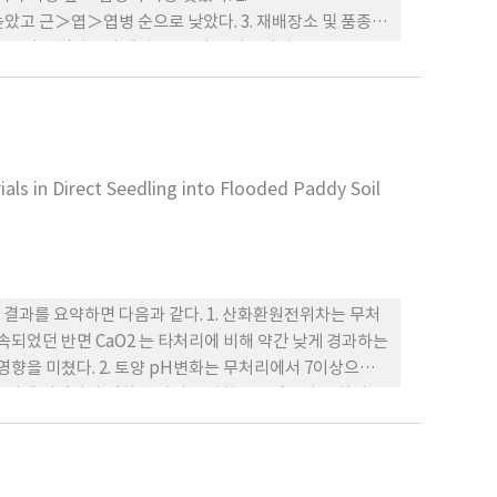
장 높았고 근＞엽＞엽병 순으로 낮았다. 3. 재배장소 및 품종에
방보다 그리고 달마종이 대왕001보다 근경부위의
른 allylisothiocyanate 함량은 근경의 하부에서 가장 높
성은 없었다
ls in Direct Seedling into Flooded Paddy Soil
결과를 요약하면 다음과 같다. 1. 산화환원전위차는 무처
속되었던 반면 CaO2 는 타처리에 비해 약간 낮게 경과하는
을 미쳤다. 2. 토양 pH변화는 무처리에서 7이상으로
초기에 낮았다가 점차 높아지는 경향을 보였으나 무처리보
 가 파종후 8일경에 60%이상의 출아율을 보였고, 특이산성