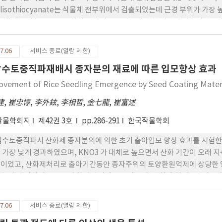
lylisothiocyanate는 식물체 전부위에서 검출되었는데 근경 부위가 가
 allylisothiocyanate 함량은 차이를 보였는데 춘천 지방이 평창지
lylisothiocyanate 함량이 유의성 있게 높았다. 4. 근경의 부위 및 크기에 따
상부에서 가장 낮았으며 근경이 크고 무거울수록 그함량이 높았으나 유의
7.06
서비스 종료(열람 제한)
담수토중직파재배시 종자분의 재료에 따른 입모향상 효과
ovement of Rice Seedling Emergence by Seed Coating Materia
建
,
崔忠惇
,
李外鉉
,
李相哲
,
金七龍
,
崔富述
작물학회지
제42권 3호
pp.286-291
한국작물학회
담수토중직파시 산화제 종자분의에 의한 초기 출아입모 향상 효과를 시험한 
 가장 낮게 경과하였으며, KNO3 가 대체로 높으면서 산화 기간이 오래 지
이었고, 산화제처리로 출아기간동안 종자주위의 토양환원억제에 상당한 영향
 높게 경과하여 논토양의 환원된 상태를 보였으며, 산화제 처리구에서는 
낮아 일시적으로 토양을 산성화 시키는 효과를 보였다. 3. 입모수는 CaO2
 무처리에 비해 입모율은 많이 향상되었다. 4. 초기생육에서 초장은 처리간 차이가 인정되지 않았고, 엽
7.06
서비스 종료(열람 제한)
.6매로 무처리의 6.2매에 비하여 1.4매 정도 많아 잎의 전개가 더 빨랐으며 근장 또한 CaO2 분의종