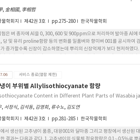
甲
,
金相國
,
李相哲
작물학회지
제42권 3호
pp.275-280
한국작물학회
실험은 벼 종자에 Al을 0, 300, 600 및 900ppm으로 처리하여 발아중 A
, 당 및 유리 proline함량 등의 변화를 일품벼와 향미벼 001를 공시하여 
가 증가할수록 신장이 감소하였는데 뿌리의 신장억제가 보다 현저하였다. 발
따라 발아율의 급격한 감소를 보였다. 2. 엽록소 함량은 품종간 뚜렷한 차이
는 경향을 보였다. 3. 식물체의 전분과 당함량은 Al 처리시 대조구에 비해
일품벼에 있어 무처리보다 Al의 농도가 증가함에 따라 Al 600ppm까지는
7.06
서비스 종료(열람 제한)
려 감소하는 경향을 보였고, Ca, Mg, Fe 및 Mn의 식물체내의 함량은 두 
이 부위별 Allylisothiocyanate 함량
보였다. 5. 무처리에 있어서는 발아일수별로 proline함량이 차이가 없었으나
유리 proline의 함량도 증가하였고 특히 처리 후 3일째에는 급격한 함량의
lisothiocyanate Content in Different Plant Parts of Wasabia
우
,
서정식
,
김석동
,
김영회
,
류수노
,
김도연
작물학회지
제42권 3호
pp.281-285
한국작물학회
에서 생산된 고추냉이 품종, 대왕001와 달마종 그리고 평창에서 생산된 대왕001
한 결과는 다음과 같다. 1. 고추냉이의 식물체 정유함량은 0.1∼0.5％로 뿌