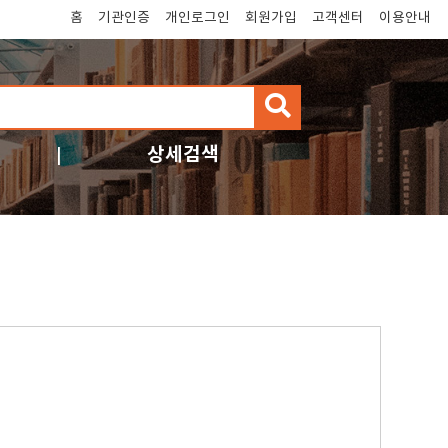
홈
기관인증
개인로그인
회원가입
고객센터
이용안내
검
색
상세검색