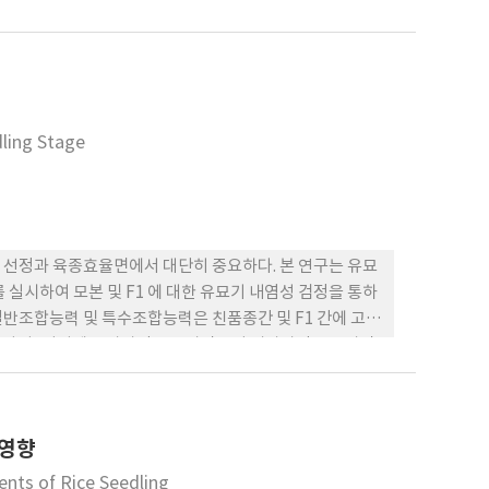
 조사하였고, 유리 proline함량과 상대팽압도를 측정하
로 나타났으며, 출수전 10일 처리구의 경우 대조구에 비하여
84%, 그리고 10주당 수량은 60∼94%를 나타내었다. 2.
 수량구성요소 중에 주당수수와 일수립수가 비교적 한해에
내한성이 약하였다. 4. 한발처리를 끝낸 후에 다시 관수하
 피맥 3품종이 높고 백동과 향맥이 매우 낮았다.
dling Stage
 선정과 육종효율면에서 대단히 중요하다. 본 연구는 유묘
 실시하여 모본 및 F1 에 대한 유묘기 내염성 검정을 통하
반조합능력 및 특수조합능력은 친품종간 및 F1 간에 고도
타나서, 여기에는 상가적 유전자작용이 비상가적 유전자작
aori, Namyang 7 그리고 Agami M1 같은 내염성
하여 우수하였다
 영향
nts of Rice Seedling