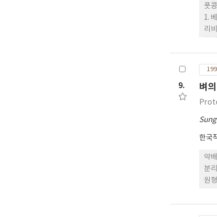
풋콩
1.
리비
회처
리고
199
9.
벼의
Prot
Sung
한국
약배
분리
원형질
0.
은 
첨가