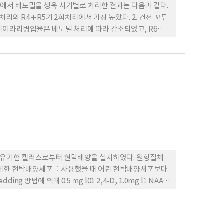
에서 베노밀을 생육 시기별로 처리한 결과는 다음과 같다.
리와 R4＋R5기 2회처리에서 가장 높았다. 2. 건전 꼬투
미이라리병입율은 베노밀 처리에 따라 감소되었고, R6기 1
리 및 종실비율이 높아져서 건전 꼬투리수량은 34∼76％ 그
스를 유기한 캘러스로부터 현탁배양을 실시하였다. 원형질체
미세한 현탁배양세포를 사용했을 때 어린 현탁배양세포보다
g 방법에 의해 0.5 mg l01 2,4-D, 1.0mg l1 NAA와
 microcalli가 형성되었다. 원형질체의 plating 효율
분화를 위해 2.0 mg l1 kinetin과 0.5 mg l1 NAA가
라 2~l2%였다. 원형질체로부터 재분화된 식물체들은 온실