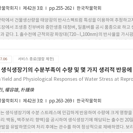
작물학회지
제42권 3호
pp.255-262
한국작물학회
군락에서 건물생산량을 태양광의 반사스펙트럼 특성을 이용하여 추정하고자 1
포장에서 조생종 진부벼와 중만생종 대청벼, 일품벼를 공시 품종으로 하고
과 같다. 1. 출수전에 근적외광 파장대(720∼l,100nm)의 반사율을 가시
과 상관이 높았으며, 가시광 파장대 중에서도 녹색, 적색파장보다 청색파장
상관이 높았다. 2. 적외광 파장의 반사율을 청색파장의 반사율로 나눈 비율 중
 상관을 보였다. 3. 출수이전에 R910/R460 비율과 건물생산과의 회귀식을 이
7.06
서비스 종료(열람 제한)
계는 매우 높았다. 4. 출수이후엔 근적외광 파장(720∼l,100nm)의 반사
 생식생장기의 수분부족이 수량 및 몇 가지 생리적 반응에
 녹색파장의 반사율로 나눈 비율보다 건물생산량과의 상관이 더 높았다.
n Yield and Physiological Responses of Water Stress at Repro
烈
,
權容雄
,
朴鍾煥
작물학회지
제42권 3호
pp.263-269
한국작물학회
는 생식생장기에 수분 스트레스에 민감하게 반응하여 수량에 크게 영향을 준다. 
리: 백동, 맥주보리: 향맥)을 공시하여 생식생장기에 해당되는 출수전 20일
한발을 유발하였으며 처리 후에는 관수를 하여 정상적으로 재배하였다. 보리