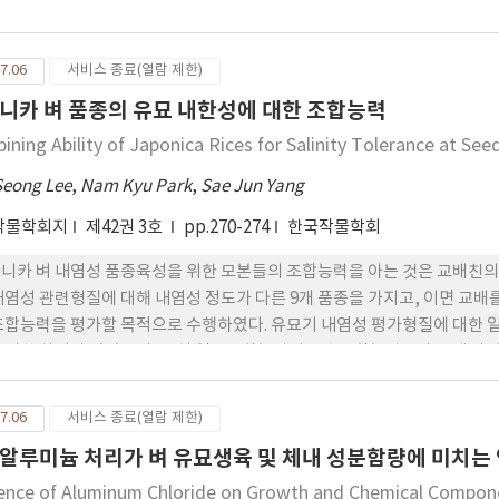
이식하여 재배하였으며, 건물중, 유효경비을, 간장, 수량 및 수량 구성요소를
. 1. 한발에 의한 피해는 출수전 10일>출수기>출수전 20일 처리의 순으
은 85∼98%, 주당수수는 52∼83%, 일수립수는 71∼86%, 천립중은 80∼
7.06
서비스 종료(열람 제한)
 10일전 단수처理에서 수량 및 수량구성 요소들의 감소율이 가장 컸고,
니카 벼 품종의 유묘 내한성에 대한 조합능력
하게 반응하였다. 3. 올보리>밀양 1002ㆍ두루보리>향맥>백동의 순으로 
지엽의 유리 proline함량의 감소율과 상대팽압도의 회복율을 품종별로 보면
ining Ability of Japonica Rices for Salinity Tolerance at See
Seong Lee
,
Nam Kyu Park
,
Sae Jun Yang
작물학회지
제42권 3호
pp.270-274
한국작물학회
니카 벼 내염성 품종육성을 위한 모본들의 조합능력을 아는 것은 교배친의
내염성 관련형질에 대해 내염성 정도가 다른 9개 품종을 가지고, 이면 교배를
조합능력을 평가할 목적으로 수행하였다. 유묘기 내염성 평가형질에 대한 일
유의한 차이가 있었으며, 특히 일반조합능력이 특수조합능력보다 크게 나
다 훨씬 크게 관여하고 있음을 알 수 있었다. 각 모본들에 대한 일반조합능력은 G
들이 지상부 건물중 및 뿌리 건물중 감소율에서 모두 다른 친품종들에 비
7.06
서비스 종료(열람 제한)
알루미늄 처리가 벼 유묘생육 및 체내 성분함량에 미치는
uence of Aluminum Chloride on Growth and Chemical Compone