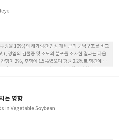
 많았다. 5. 본 실험에서 CaO2 는 입모가 균일하고 출아
으며, 특이산성토분의에서도 양호하여 그 가능성을 검토할
Meyer
, 투광율 10％)의 해가림간 인삼 개체군의 군낙구조를 비교
L.W,), 경엽의 건물중 및 조도의 분포를 조사한 결과는 다음
중간행이 2％, 후행이 1.5％였으며 평균 2.2％로 행간에 차
였으며 평균 10％로 투광률이 증가되어 행간의 차이가 근소
에서는 수광량이 행간의 차이가 근소하였다. 2. 2년근에
량해가림간에 차이가 근소하였다. 3. 4년근에서 재식위치별
많이 분포되고 후행쪽은 적은 반면, 개량해가림에서는 행간
미치는 영향
통로쪽의 지상부 건물중이 관행해가림은 개량해가림보다 현저
며, 재식위치별 근수량 지수는 관행해가림은 전행인 1∼2
ds in Vegetable Soybean