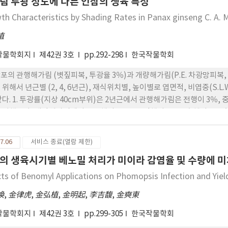
림 투광 정도에 다른 인삼의 생육 특성
서 10.2cm로 가장 길었고, 경수는 CaO2 와 특이산성토 피복종자에서 가장
 기간도 짧아 담수토중 직파재배에서 벼 종자 분의 재료로 가장 우수하였
th Characteristics by Shading Rates in Panax ginseng C. A. 
있었다.
植
작물학회지
제42권 3호
pp.292-298
한국작물학회
포의 관행해가림 (볏짚피복, 투광율 3％)과 개량해가림(P.E. 차광망피복
 위해서 년근별 (2, 4, 6년근), 재식위치별, 높이별로 엽면적, 비엽중(S.
같다. 1. 투광률(지상 40cm부위)은 2년근에서 관행해가림은 전행이 3％, 
 심했으나, 개량해가림에서는 전행이 12％, 중간행이 10％, 후행이 8％
다. 4, 6년근에서는 관행해가림의 광환경이 더욱 악화되었으나 개량해가림
재식위치별로 엽면적, 비엽중, 경 및 잎의 건물중 분포는 관행해가림과 개
7.06
서비스 종료(열람 제한)
엽면적, 경, 엽의 건물중 분포가 관행해가림에서는 전행 및 중간행부분에 
의 생육시기별 베노밀 처리가 미이라 감염율 및 수량에 
차이가 적고 고루 분포되었으며 이러한 경향은 6년근시에 더욱 심하여 
증가하였다. 4. 근수량은 개량해가림이 관행해가림에 비해 28％증가되었으
cts of Benomyl Applications on Phomopsis Infection and Yiel
 높은 반면 개량해가림은 5행을 제외하고는 각행 고르게 분포되었다.
煥
,
金律虎
,
金弘植
,
金明起
,
李吉馥
,
金奭東
작물학회지
제42권 3호
pp.299-305
한국작물학회