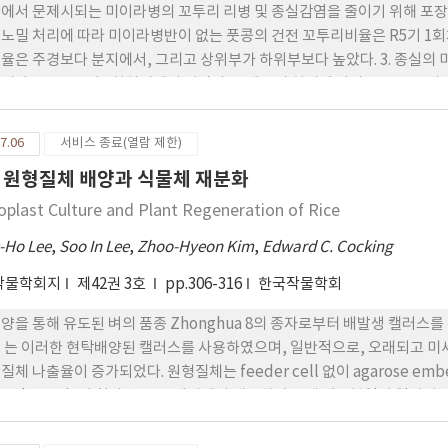
에서 문제시되는 미이라병의 꼬투리 리병 및 종실감염을 줄이기 위해 포장
 베노밀 처리에 따라 미이라병반이 없는 풋콩의 건전 꼬투리비율은 R5기 1회처
율은 주경보다 분지에서, 그리고 상위부가 하위부보다 높았다. 3. 종실의 
리와 R4.＋R6기 2회처리에서 낮았다. 4. 베노밀 처리에 다라 건전 꼬투
 종실수량은 51∼98％ 증수하였다.
7.06
서비스 종료(열람 제한)
 원형질체 배양과 식물체 재분화
oplast Culture and Plant Regeneration of Rice
-Ho Lee
,
Soo In Lee
,
Zhoo-Hyeon Kim
,
Edward C. Cocking
작물학회지
제42권 3호
pp.306-316
한국작물학회
양을 통해 유도된 벼의 품종 Zhonghua 8의 종자로부터 배발생 캘러
 는 이러한 현탁배양된 캘러스를 사용하였으며, 일반적으로, 오래되고 
체 나출율이 증가되었다. 원형질체는 feeder cell 없이 agarose embeddin
5 mg l1zeatin이 첨가된 KPR 배지에서 배양하였을 때 세포분열이 일어났으며
0.20~0.54% 범위로 나타났으며, 원형질체로부터 유도된 microcalli는 식물체 재
된 MS 배지에 옮겨 주었다 실물체 재분화 빈도는 현탁배양의 line에 따