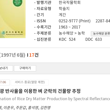
발행기관
한국작물학회
자료유형
학술지
간기
계간
ISSN
0252-9777 (Print)
2287-84
수록기간
1963 ~ 2017
주제분류
농수해양 > 농학
농수해양 분류
십진분류
KDC 524
DDC 633
(1997년 6월)
17
건
보내기
구매하기
7.06
서비스 종료(열람 제한)
광 반사율을 이용한 벼 군락의 건물량 추정
mation of Rice Dry Matter Production by Spectral Reflectance
택
,
이춘우
,
주문갑
,
홍석영
,
김한명