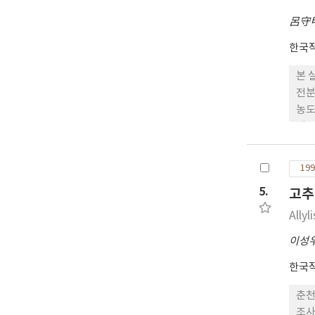
呂守
한국
본 
전분
농도
에 
소하
은 
199
오히
5.
고추냉
를 
라 
Ally
이성
한국
춘천
조사