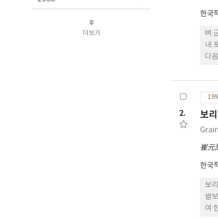
한국
더보기
벼 
내 
다음
산량
의 
정의
199
관관
2.
보리
이나
Grai
崔元
한국
보리
쌀보
여 