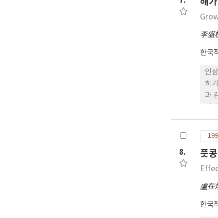
7.
해가
자에
소요
Grow
수 
李盛
한국
인삼
하기
과 
이가
하였
서 
199
로 
8.
풋콩
에 
히 
Effe
행이
盧在
한국