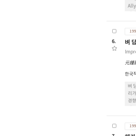
Al
따라
al
고 
199
6.
벼 
Impr
元鍾
한국
벼 
리가
경향
가장
다 
토 처리는 CaO2 보다는 낮았지만
199
령차이는 CaO2 및 특이산성토에서 7