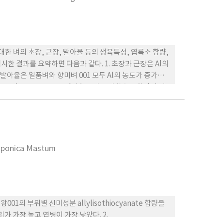
l에 대한 벼의 초장, 근장, 발아율 등의 생육특성, 엽록소 함량,
검시한 결과를 요약하면 다음과 같다. 1. 초장과 근장은 Al의
아율은 일품벼와 향미벼 001 모두 Al의 농도가 증가함
를 보였고 두 품종 모두 Al의 농도가 증가할수록 함량이 감
 함량이 감소하였다. 4. 식물체의 중금속과 무기성분의 함량
 식물체내의 중금속 축적이 증가하다가 Al 900ppm에서는
품종 모두 Al 처리시 무처리에 비해 Al 처리시 급격한 증가
 Al 처리의 경우 발아후 1일째는 Al의 농도가 증가함에 따
 증가를 보였다.
 japonica Mastum
의 부위별 신미성분 allylisothiocyanate 함량을
리가 가장 높고 엽병이 가장 낮았다. 2.