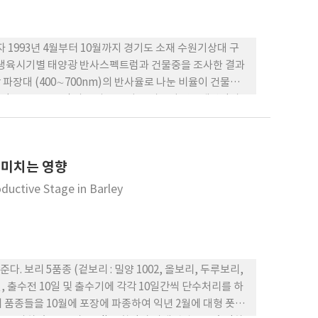
993년 4월부터 10월까지 경기도 소재 수원기상대 구
 생육시기별 태양광 반사스펙트럼과 건물중을 조사한 결과
광 파장대 (400∼700nm)의 반사율로 나눈 비율이 건물생
(400∼500nm)의 반사율로 나눈 비율이 건물생산량과
에서 특히 R910 /R460 비율이 건물생산량과 가장 높은
용한 추정식 Y=21.24284 X-212.734는 실측치와의 상
율을 적색파장(600∼700nm)의 반사율로 나눈 비율이 청색
 미치는 영향
ductive Stage in Barley
보리 5품종 (겉보리 : 밀양 1002, 올보리, 두루보리,
, 출수전 10일 및 출수기에 각각 10일간씩 단수처리를 하
 품종들을 10월에 포장에 파종하여 익년 2월에 대형 폿트