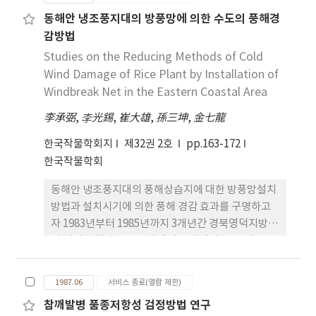
과를 요약하면 다음과 같다. 1. 광포화점은 자경종, 황
에서 코고 장백콩, 봉의 및 외알콩 등에서 작았다. 그
동해안 냉조풍지대의 방풍망에 의한 수도의 풍해경
숙종, 미마끼 및 미국삼이 15,000 lux 내외였고 소련
러나 협당 입수와 100입중은 토양산도에 따른 유의적
감방법
재배인삼은 10,000 lux 내외였 다. 2. 광합성 최적 온
차이를 인정할 수 없었다. 9 종실수량은 품종. 토양산
도는 자경종, 황숙종, 미국삼 및 미마끼가 20 ℃ 내외
Studies on the Reducing Methods of Cold
도간 및 이들의 상호작용에 모두 유의성이 인정되어
였으나 소련재배인삼은 15℃ 내외였다. 3. 광합성속
Wind Damage of Rice Plant by Installation of
황금콩은 각 토양pH 수준에서 다른 품종에 비하여 가
도(생육기)는 미국삼이 7.8 mg(CO2 /dm2 /h) 정도
장 다수이었고 단엽콩과 장단백목은 pH 7 수준에서
Windbreak Net in the Eastern Coastal Area
로 가장 높았고, 자엽종. 황숙종, 미마끼가 약
는 다른 품종에 비하여 다수이었으나 pH 5 수준에서
李承弼
,
李光錫
,
崔大雄
,
孫三坤
,
金七龍
6~7mg(CO2 /dm2 /h)였으며 소련재배인삼은
는 황금콩이외의 품종에서는 현저한 차이가 없었다.
5mg(CO2 /dm2 /h) 정도로 가장 낮았다. 4. 암호흡
또한 토양산도간 차이는 장백콩에서는 거의 볼 수 없
한국작물학회지
제32권 2호
pp.163-172
속도는 온도가 높아짐에 따라 달라지는 영향이었으나
고 봉의와 외알콩에서는 미미하였으며 그 밖의 품종
한국작물학회
종 및 품종간에는 비슷하였다. 5. 단위 엽면적당 기공
에서는 현저한 차이가 있었다. 10. 수량과 수량구성요
동해안 냉조풍지대의 풍해상습지에 대한 방풍망설치
수는 미국삼이 가장 많았고 소련재배인삼이 가장 적
소간의 상관은 개체당입수와 협당입수가 수량과 유의
방법과 설치시기에 의한 풍해 경감 효과를 구명하고
었으며 기공의 길이는 그 반대였다. 6. 엽록소함량은
적 상관을 나타내었고 특히 토양 pH 5 수준에서 보다
자 1983년부터 1985년까지 3개년간 경북영덕지방에
미국삼이 가장 많았으며, 비엽중은 미마끼가 가장 높
높은 상관관계를 나타내었으며 개체당 협수는 pH 5
서 실시한 결과를 요약하면 다음과 같다. 1. 동해안 냉
았다. 7. 2년근시 근중은 미국삼이 가장 무거웠고 소련
수준에서는 수량과 유의적 상관을 보였으나 pH 7 수
조풍지대의 1954년부터 1985년까지 32년 동안 강풍
재단인삼이 가장 가벼웠으나, 엽수는 자엽종, 황숙
준에서는 유예적 상관을 인정할 수 없었다. 11. 종실중
발생빈도는 8월 10일부터 9월 10일 사이에 높아 이
종, 미마끼가 많았고, 미국삼, 소련재배인삼 순으로
의 단백질 함량도 토양 pH가 낮은 경우에 현저히 떨
1987.06
서비스 종료(열람 제한)
지역의 수도 안전출수한계기는 8월 10일 이전 안전하
적었다. 8. 6년근주 근중은 자엽종, 황숙종, 미마끼가
어졌는데 그 정도는 품종에 따라 현저한 차이가 있으
참깨발병 품종저항성 검정방법 연구
다고 생각된다. 2. 이 지대에 주로 풍해를 유발시키는
가장 무거웠고. 미국삼 소련재배인삼 순으로 가벼웠
며 장백콩. 장단백목 및 외알콩 등에서는 그 차이가 별