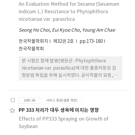
An Evaluation Method for Sesame (Sesamum
바람은 태백산맥을 넘어오면서 휀(Fohn) 현상에 의
으며, 엽수도 같은 경향이었다. 것으로 기대되었다.통
로 없었다. 12. 시험결과를 종합해 볼 때 대체로 토양
한 고온건조한 편서풍과 해양에서 내륙으로 부는 한
indicum L.) Resistance to Phytophthora
옥수수보다 2∼3배 높았다. 4. 맛을 기준으로 한 수확
pH가 5인 산성조건에서는 영양생장이 억제되어 경
냉과습한 냉조풍이었으며 도작기간중 발생빈도가 각
nicotianae var. parasitica
적기는 출사 후 27일이었다. 가변성 고형물과 맛과는
장, 절수, 건물중, 엽면적 및 엽록소함량간 등
각 25 %였다. 3. 방풍망 설치에 따른 1차 효과는 감풍
같은 품종에서는 정의 상관이 있었으나 전당함량과
Seong Ho Choi
,
Eui Kyoo Cho
,
Young Am Chae
효과였으며 방풍망이 설치된 지점으로부터 1m에서
맛과는 관계가 없거나 부의 상관이 있었다. 전당함양
는 23.9%, 10m에서는 35.8%, 20m에서는 26.9%
과 가용성 고형물과는 관계가 없거나 부의 상관이 있
한국작물학회지
제32권 2호
pp.173-180
감풍효과가 있었으며 그 효과는 설치된 방풍망 높이
었다.장백콩 및 봉의에서 그 차이가 현저하였다. 그러
한국작물학회
의 10배 거리까지 있었다. 4. 방풍망 설치에 따른 2차
나 포장시험에서는 이와 같은 경향이 현저하지 않았
본 시험은 참깨 발병(병원균 : Phytophthora
효과는 기온, 지온, 수온의 상승효과였으며 무방풍구
다. 8. 수량구성요소중 개체당 협수 및 입수는 토양
nicotianae var. parasitica)에 대한 품종저항성 검
에 비해 기온은 최고 0.7℃ , 최저 0.4℃ , 평균 0.1℃
pH가 낮은 경우에 크게 감소하였고 그 정도는 또한
정방법 확립을 위해 실시하였다. 공식작물의 묘령, 접
상승되었으며 수온은 최고 0.3℃ , 최저 0.3℃ 상승되
품종에 따라 현저한 차이가 있어 단엽중과 황금콩에
종방법, 토양수분상태 및 접종원의 농도는 공시한 중
었고 지온도 0.3℃ 상승효과가 있었다. 5. 방풍망 설치
서 코고 장백콩, 봉의 및 외알콩 등에서 작았다. 그러
도저항성계통 B-67, IS 103과 나병성계통 수원9호,
에 따른 3차 효과는 생육촉진 감수경감, 품질향상의
나 협당 입수와 100입중은 토양산도에 따른 유의적
수원 2006 모두의 병진전속도와 발병심도에 영향을
효과가 있었으며 무방풍구에 비해 출수기가 2~5일 단
차이를 인정할 수 없었다. 9 종실수량은 품종. 토양산
1987.06
서비스 종료(열람 제한)
주는 것으로 나타났다. 그러나, 파종후 20일된 유묘에
축되었고 간장, 주당수수, 수당영화수, 임실율의 증
도간 및 이들의 상호작용에 모두 유의성이 인정되어
PP 333 처리가 대두 생육에 미치는 영향
1 m 당 200개 포자상의 접종원을 폿트(8 16.7
가로 20~28% 증수효과가 있었으며 완전중의 비율도
황금콩은 각 토양pH 수준에서 다른 품종에 비하여 가
Effects of PP333 Spraying on Growth of
7.2cm)당 10m 씩 토양표면에 접종한 후 저면관수로
높았다. 6. 벼알의 변색정도가 심할수록 등숙율과 정
장 다수이었고 단엽콩과 장단백목은 pH 7 수준에서
토양수분을 포화상태로 유지하였을 때 계통간 저항성
Soybean
조 1,000 입중이 현저하게 떨어졌으며 그 감소정도와
는 다른 품종에 비하여 다수이었으나 pH 5 수준에서
의 차이를 갈 볼 수 있었다. 묘령 70일의 성묘를 사용
부의 상관관계가 있었다. 7. 방풍망 설치방법별로는
는 황금콩이외의 품종에서는 현저한 차이가 없었다.