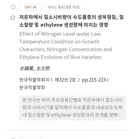
차지경수. 2차지경수. 1차지경당 착입수, 2차지경당
합능력은 환경과 유의성 있는 상호작용을 보였으며.
적 상관을 인정할 수 없었다. 11. 종실중의 단백질 함
1987.06
서비스 종료(열람 제한)
착입수, 총 3지경상 착입수,)의 6개 형질들 중 1 차 지
이는 조합능력의 반응이 환경에 따라 상이함을 나타
량도 토양 pH가 낮은 경우에 현저히 떨어졌는데 그
저온하에서 질소시비량이 수도품종의 생육형질, 질
경당 착입수를 제외한 전형질들이 상호간에 고도의
냈다. 5. 종실수량 및 간엽중의 일반 및 특정조합능력
정도는 품종
소함량 및 ethylene 생성량에 미치는 영향
유의한 상관관계가 있었다. 2. 수당입수에 대한 직ㆍ
은 모두 고도의 유의성을 보여 상가적 및 비상가적 인
간접효과는 2차 지경수가 가장 컸고 다음이 1 차 지경
Effect of Nitrogen Level under Low
자가 관여하나, 일반조합능력의 값이 특정 조합능력
수였다. 3. 비대립유전자작용이 관여되고 있을 때 우
Temperature Condition on Growth
의 값보다 현저히 크기 때문에 상가적 인자의 작용이
성정도는 2차지경당 청입수만이 부분우성으로 상가
Characters, Nitrogen Concentration and
더 큰 것으로 사료된다.벼알의 변색정도가 심할수록
적작용이 컸 고 나머지 5개 형질들은 모두 우성효과가
Ethylene Evolution of Rice Varieties
등숙율과 정조 1,000 입중이 현저하게 떨어졌으며 그
큰 초우성이었다. 비대립인자작용이 소법되었을 경우
감소정도와 부의 상관관계가 있었다. 7. 방풍망 설치
李鍾薰
,
李文熙
는 수당입수, 2차지경수, 2차지경당 착입수는 부분우
방법별로는 한냉과습한 냉조풍과 고온건조한 편서풍
성으로 상가적 효과가 컸다. 4. 유효유전자수는 수당
을 모두 방풍할 수 있는 종합방풍시설이 가장 효과가
한국작물학회지
제32권 2호
pp.215-223
입수는 1개의 주동유전자와 polygene, 2차지경수
컸으며 방풍망 설치시기별로는 수잉기에 설치하는 것
한국작물학회
에는 4개. 2차지경당 착립수에는 10개정도의 다수
이 가장 효과가 컸다.관이 있었다. 전당함양과 가용성
본 연구는 벼의 주요생육단별로 저온하에서 질소시비
gene들이 관여하였다. 5. 유전력은 대부분의 형질이
고형물과는 관계가 없거나 부의 상관이 있었다.장백
량과 시비시기를 달리해서 수도품종의 내냉성과 도체
광의의 유전력은 높거나 중정도 이상이었다. 협의의
콩 및 봉의에서 그 차이가 현저하였다. 그러나 포장시
내 질소함량 및 ethylene 생성량과의 관계를 명백히
유전력은 수당립수, 2차지경수는 상당히 높았으나 기
험에서는 이와 같은 경향이 현저하지 않았다. 8. 수량
함으로서, 내냉성 품종육성과 냉해경감을 위한 재배
타 형질들에서는 낮았다. 6. 2차지경상 착립수의 SCA
구성요소중 개체당 협수 및 입수는 토양 pH가 낮은
기술확립의 기초자료를 얻고자 실시한바, 그 결과는
를 제외한 전형질들은 GCA와 SCA가 모두 고도로 유
경우에 크게 감소하였고 그 정도는 또한 품종에 따라
다음과 같다. 1. 분얼기의 저온처리는 초장과 분얼을
의하였고. 통일형인 내경. 유신과 자포니카형인 농백