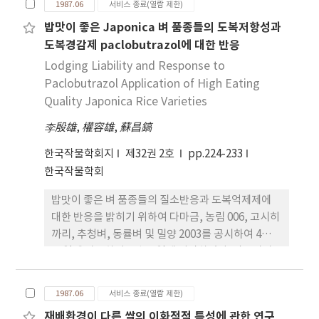
현저한 차이가 있어 단엽중과 황금콩에서 코고 장백
1987.06
서비스 종료(열람 제한)
크게 억제시켰으며, 질소시비량의 증가는 저온하에
은 높은 정의 GCA를 나타내었으며, 통일형 능백조합
콩, 봉의 및 외알콩 등에서 작았다. 그러나 협당 입수
밥맛이 좋은 Japonica 벼 품종들의 도복저항성과
서도 초장, 분얼수는 다소 증가되나, 저온에 약한 태
에서 SCA가 높게 추정되었다.
와 100입중은 토양산도에 따른 유의적 차이를 인정할
도복경감제 paclobutrazol에 대한 반응
백벼가 현저히 적었다. 그러나 저온처리 종료후 회복
수 없었다. 9 종실수량은 품종. 토양산도간 및 이들의
력은 내냉성이 약한 태백 벼가 현저했다. 2. 분얼기, 감
Lodging Liability and Response to
상호작용에 모두 유의성이 인정되어 황금콩은 각 토
수분열기, 등숙기 저온처리는 엽신의 질소함양은 증
Paclobutrazol Application of High Eating
양pH 수준에서 다른 품종에 비하여 가장 다수이었고
가시키나 탄수화물함양은 감소하는 영향이었다. 3. 감
Quality Japonica Rice Varieties
단엽콩과 장단백목은 pH 7 수준에서는 다른 품종에
수분열기는 질소시비량의 증가에 따라 저온에 의한
비하여 다수이었으나 pH 5 수준에서는 황금콩이외
李殷雄
,
權容雄
,
蘇昌鎬
임실비율이 감소하며, 그 경향은 내냉성이 약한 품종
의 품종에서는 현저한 차이가 없었다. 또한 토양산도
에서 현저했으며, 엽신의 질소함양과 임실비율간에
한국작물학회지
간 차이는 장백콩에서는 거의 볼 수 없고 봉의와 외알
제32권 2호
pp.224-233
는 부의 유의 상관관계가 인정되었다. 4. 출수기의 실
콩에서는 미미하였으며 그 밖의 품종에서는 현저한
한국작물학회
비의 증비는 저온하에서 등숙률을 저하시켰으며, 그
차이가 있었다. 10. 수량과 수량구성요소간의 상관은
밥맛이 좋은 벼 품종들의 질소반응과 도복억제제에
경향 내냉성이 약한 품종에서 뚜렷했다. 5. 엽신의
개체당입수와 협당입수가 수량과 유의적 상관을 나타
대한 반응을 밝히기 위하여 다마금, 농림 006, 고시히
ethylene 생성량은 품종간 큰 차이를 나타냈고, 질
내었고 특히 토양 pH 5 수준에서 보다 높은 상관관계
까리, 추청벼, 동률벼 및 밀양 2003를 공시하여 4월
소시비량 증가에 따라 ethylene 생성량이 감소하는
를 나타내었으며 개체당 협수는 pH 5 수준에서는 수
20일에 파종하여 5월 30일에 이앙하였다. 질소시비
데. 이 같은 결과는 품종의 내비성 또는 내냉성과 관계
량과 유의적 상관을 보였으나 pH 7 수준에서는 유예
수준은 10a당 5, 10 및 15kg 이었으며 도복억제제로
가 있는 것으로 사료된다. 6. 엽신의 ethylene 생성
적 상관을 인정할 수 없었다. 11. 종실중의 단백질 함
는 paclobutrazol 을 사용하여 이앙 후 20일에 10a
량의 저온처리기간 또는 처리후의 추이를 보면, 저온
량도 토양 pH가 낮은 경우에 현저히 떨어졌는데 그
1987.06
서비스 종료(열람 제한)
당 입제(유효성분 0 6 %)로 0 및 2kg을 처리한 후 출
처리와 함께 급격히 감소하고, 저온처리 종료후는 다
정도는 품종에
재배환경이 다른 쌀의 이화적적 특성에 관한 연구