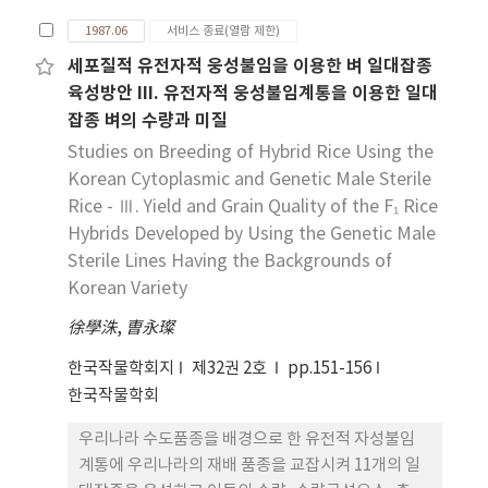
품종의 선발시험을 실시한 후 그 결과에 따라 옥수수
1987.06
서비스 종료(열람 제한)
사이에 콩과 동부를 간작하여 옥수수 종실수량, 간엽
세포질적 유전자적 웅성불임을 이용한 벼 일대잡종
수량, 사료가 등을 검토하는 시험을 춘용에서 발행한
육성방안 III. 유전자적 웅성불임계통을 이용한 일대
결과를 요약하면 다음과 같다. 1. 동일재식밀도내에서
잡종 벼의 수량과 미질
휴폭을 넓히는 경우 휴간내의 수광율은 파종후 40 일
까지는 같았으나 그 이후부터는 휴폭이 넓을 수록 높
Studies on Breeding of Hybrid Rice Using the
아져 출수기에는 60cm휴폭(관행)에 비해
Korean Cytoplasmic and Genetic Male Sterile
90∼180cm로 넓힐 경우 수광율은 1.7∼2.3배까지 높
Rice - Ⅲ. Yield and Grain Quality of the F₁ Rice
아졌다. 그러나 120cm 이상 휴폭을 넓히는 경우 수량
Hybrids Developed by Using the Genetic Male
감소가 커 옥수수의 감수 없이 간작작물의 수광율을
Sterile Lines Having the Backgrounds of
높일 수 있는 적정휴폭은 90cm까지인 것으로 나타났
Korean Variety
다. 2. 옥수수 품종간 휴간내의 수광률은 초장과는 유
徐學洙
,
曺永璨
의성이 없었으나 엽형간에는 차이가 있어 초형이 직
립일수록 높았고 수원 19호가 이러한 면에서 간작에
한국작물학회지
제32권 2호
pp.151-156
가장 적합한 품종으로 인정되었다. 3. 위의 결과에 따
한국작물학회
라 옥수수와 두류를 간작한 결과 옥수수 종자수량은
단작에 비해 감수되지 않았는데 이는 단작과 동일 재
우리나라 수도품종을 배경으로 한 유전적 자성불임
식본수를 확보하였고, 간작작물이 옥수수의 생육에
계통에 우리나라의 재배 품종을 교잡시켜 11개의 일