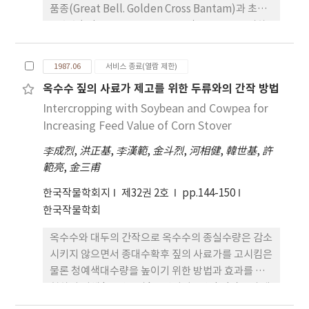
품종(Great Bell. Golden Cross Bantam)과 초당
옥수수(Crisp Super Sweet 720) 1 품종을 공시하
여 출사 후 20일과 25일에 수확하였다. 저장온도는 냉
동(영하 20℃ ), 0, 5. 10, 15, 20, 25℃ C이었고 저장
1987.06
서비스 종료(열람 제한)
기간은 1, 3, 5. 7일이었으며 저장온도와 기간에 따른
옥수수 짚의 사료가 제고를 위한 두류와의 간작 방법
가용성 고형물, 당함량, 맛의 노화 및 이들 상호간의
Intercropping with Soybean and Cowpea for
관계를 조사하였으며 그 결과를 요약하면 다음과 같
다. 1. 가용성 고형물은 10℃ 이하에서는 크게 변하지
Increasing Feed Value of Corn Stover
않았으나 15℃ 이상에서는 저장기간이 길어질수록
李成烈
,
洪正基
,
李漢範
,
金斗烈
,
河相健
,
韓世基
,
許
현저히 감소하였다. 2. 전당함양은 10℃ 이하에서는
範亮
,
金三甫
감소가 적었으나 15℃ 이상에서는 저장기간이 길어
질수록 급격히 감소하였는데 fructose와 glucose
한국작물학회지
제32권 2호
pp.144-150
보다는 수확시 함량이 많았던 sucrose가 주로 감소
한국작물학회
하였다. 3. 맛은 냉동저장하면 크게 저하되지 않으나
옥수수와 대두의 간작으로 옥수수의 종실수량은 감소
0℃ 에 저장한 것보다 좋지 않았다. 맛을 유지할 수 있
시키지 않으면서 종대수확후 짚의 사료가를 고시킴은
는 저장기간은 10℃ 이하에서는 7일, 15℃ 에서는 3
물론 청예색대수량을 높이기 위한 방법과 효과를 시
일, 25℃ 에서는 1~2일이었다. 4. 가용성 고형물과
험하기 위해 '84년부터 '86년까지 3년간 간작물의 생
맛, 전당함량과 맛과는 모두 정의 상관이 있었다.
육을 촉진시키기 위해 수광률을 높이는 재식방법과