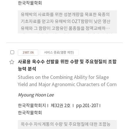
종자의 유식물체간에 그루밀에서는 개화후 25일, 30
한국작물학회
일 (성숙기) 간에 차이가 적었다. 4. 미성숙 종자에서
온 유식물체의 생체중과 건물중은 종실의 천립중과
유채박의 사료화를 위한 성분개량을 목표한 육종의
고도의 정의 상관을 보였으나 신기호밀, 그루밀, 메귀
기초자료를 얻고자 유채박의 OZT함량이 낮은 영산
리 등에서 개화후 25 일이나 30일에 수확한 종자의 유
유채와 그 함량이 고함유인 품종들을 정역교배하여
식물체들 간에 차이가 적었다. 5. 수원지방에서 청예
얻은 F2 세대의 종실을 대상으로 OZT함량에 관여하
용 종자로서 사용할 경우 입당호밀과 두루호밀은 개
는 유전자수와 세포질의 영향에 관하여 조사분석한
화후 35 일 (각각 6월 19일, 6월 24 일 ) 신기호밀, 그
결과는 다음과 같다. 1. F2 세대에서 OZT함양을 영산
1987.06
서비스 종료(열람 제한)
루밀, 메귀리 등은 개화후 25 일 (각각 6월 24 일, 6월
유채에 기준한 낮은 개체의 출현율은 OZT함량이 저
사료용 옥수수 선발을 위한 수량 및 주요형질의 조합
14 일, 7월 4 일) 에 수확하여도 청예수량이 크게 감소
함유인 품종을 모본으로 교배한 조합에서 높게 나타
능력 분석
되지 않을 것으로 보인다. 벼알의 변색정도가 심할수
났다. 2. OZT함량의 분리비는 63 : 1에 가장 적중도가
록 등숙율과 정조 1,000 입중이 현저하게 떨어졌으며
높아 3쌍의 열성유전자가 OZT생성에 관여하고 있는
Studies on the Combining Ability for Silage
그 감소정도와 부의 상관관계가 있었다. 7. 방풍망 설
것으로 추정되었다. 3. OZT함량의 유전에 세포질의
Yield and Major Agronomic Characters of Corn
치방법별로는 한냉과습한 냉조풍과 고온건조한 편서
영향이 인정되었다.
Myoung Hoon Lee
풍을 모두 방풍할 수 있는 종합방풍시설이 가장 효과
가 컸으며 방풍망 설치시기별로는 수잉기에 설치하는
한국작물학회지
제32권 2호
pp.201-207
것이 가장 효과가 컸다.관이 있었다. 전당함양과 가용
한국작물학회
성 고형물과는 관계가 없거나 부의 상관이 있었다.장
옥수수 자식계통의 수량 및 주요형질에 대한 조합능
백콩 및 봉의에서 그 차이가 현저하였다. 그러나 포장