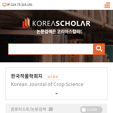
IP:216.73.216.191
메
뉴
검
색
한국작물학회지
KCI 등재
Korean Journal of Crop Science
간
행
물
권호리스트/논문검색
정
CLOSE