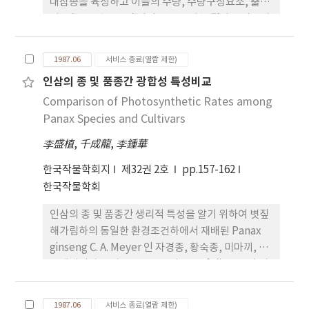
장해를 주지 못했기 때문인것으로 분석되었다. 4. 옥
대잡종을 육성하고 이들의 수량, 수량구성요소, 출수
수수 간엽수량도 종실수량과 같은 경향으로 대류와의
기, 잎도숙병반응 및 미질 등을 조사한 결과는 다음과
간작시 감수되지 않았고 대류의 청예수량이 추가되므
같다. 1. 일대잡종들의 수량에 관한 평균 heterosis,
로서 총 청예수량은 23∼30％ 정도 증수되었다. 5. 옥
he-terobeltiosis 및 standard heterosis는 각각
1987.06
서비스 종료(열람 제한)
수수와 두류와의 간작으로 생산된 옥수수 간엽과 두
15.2%. 8.7% 및 17.9 %였다. 2. 수량구성요소 중 주
인삼의 종 및 품종간 광합성 특성비교
류식물체를 싸이레지로 제조한 후 사료가를 분석한
당입수의 잡종강세가 현저하였다. 3. 일대잡종들의 출
결과 단작에 비해 조단백. 조지방 등 사료가가 크게 증
Comparison of Photosynthetic Rates among
수기는 양친들과 비슷하였다. 4. 일대잡종들의 잎도숙
대되어 양질의 조사료 생산이 가능하므로서 자급사료
병반응은 양친 중 저항성이 큰 친의 반응과 같았다. 5.
Panax Species and Cultivars
대책에 실용적으로 기여할 수 있을 것으로 기대되었
11개 일대잡종벼의 단백질함량은 10.4∼11.1%,
李盛植
,
千成龍
,
李鍾華
다.통옥수수보다 2∼3배 높았다. 4. 맛을 기준으로 한
amylose 함량은 20.5∼22.5％였고 알카리붕괴도는
수확적기는 출사 후 27일이었다. 가변성 고형물과 맛
높은 편이었으며 심복백 및 투명도는 양호하였다.
한국작물학회지
제32권 2호
pp.157-162
과는 같은 품종에서는 정의 상관이 있었으나 전당함
한국작물학회
량과 맛과는 관계가 없거나 부의 상관이 있었다. 전당
인삼의 종 및 품종간 생리적 특성을 알기 위하여 볏짚
함양과 가용성 고형물과는 관계가 없거나 부의 상관
해가림하의 동일한 환경조건하에서 재배된 Panax
이 있었다.장백콩 및 봉의에서 그 차이가 현저하였다.
ginseng C. A. Meyer 인 자경종, 황숙종, 미마끼, 소
그러나 포장시험에서는 이와 같은 경향이 현저하지
련재배인삼 그리고 Panax quinque folium L.인 미
않았다. 8. 수량구성요소중 개체당 협수 및 입수는 토
국삼을 광도, 온도, 시기별 광합성능력과 기공, 엽록
양 pH가 낮은 경우에 크게 감소하였고 그 정도는 또
소, 비엽중 및 지상하부 형질들을 조사하였던 바 그 결
한 품종에 따라 현저한 차이가 있어 단엽중과 황금콩
1987.06
서비스 종료(열람 제한)