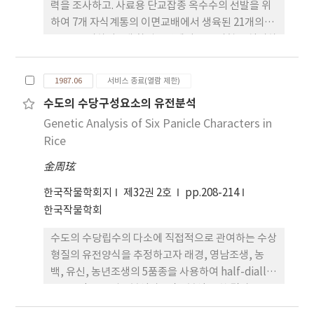
력을 조사하고. 사료용 단교잡종 옥수수의 선발을 위
시험에서는 이와 같은 경향이 현저하지 않았다. 8. 수
하여 7개 자식계통의 이면교배에서 생육된 21개의
량구성요소중 개체당 협수 및 입수는 토양 pH가 낮은
F1 을 공시하여 3개 환경조건에서 포장시험을 실시하
경우에 크게 감소하였고 그 정도는 또한 품종에 따라
였으며 그 결과를 요약하면 다음과 같다. 1. 총건물중
현저한 차이가 있어 단엽중과 황금콩에서 코고 장백
에 있어서는 교잡종 Hi 34 Tx 601이 가장 높았으며,
콩, 봉의 및 외알콩 등에서 작았다. 그러나 협당 입수
1987.06
서비스 종료(열람 제한)
Hi 26 Hi 34와 Hi 29 Hi 34도 비교적 높은 수량을 보
와 100입중은 토양산도에 따른 유의적 차이를 인정할
수도의 수당구성요소의 유전분석
였다. 일반적으로 개화기와 숙기가 늦은 교잡종들이
수 없었다. 9 종실수량은 품종. 토양산도간 및 이들의
Genetic Analysis of Six Panicle Characters in
수량이 높은 경향이었다. 2. 초장은 간엽중과 부의 상
상호작용에 모두 유의성이 인정되어 황금콩은 각 토
관을 보였으며, 수량구성요소는 종실수량과 부의 상
Rice
양pH 수준에서 다른 품종에 비하여 가장 다수이었고
관을 나타냈다. 엽면적지수는 종실수량 및 간엽중과
단엽콩과 장단백목은 pH 7 수준에서는 다른 품종에
金周玹
고도의 상관을 보였으며 사료용 교잡종 옥수수의 선
비하여 다수이었으나 pH 5 수준에서는 황금콩이외
발에 엽면적지수가 고려되어야 할 하나의 요인으로
한국작물학회지
의 품종에서는 현저한 차이가 없었다. 또한 토양산도
제32권 2호
pp.208-214
생각된다. 3. 공시된 7개의 자식계통 중에 종실수량 및
간 차이는 장백콩에서는 거의 볼 수 없고 봉의와 외알
한국작물학회
간엽중에 있어서 자식계통 Hi 34가 일반조합능력이
콩에서는 미미하였으며 그 밖의 품종에서는 현저한
수도의 수당립수의 다소에 직접적으로 관여하는 수상
가장 높았으며, Hi 31과 Hi 33은 낮았다. 자식계통 Hi
차이가 있었다. 10. 수량과 수량구성요소간의 상관은
형질의 유전양식을 추정하고자 래경, 영남조생, 농
34는 수량구성요소에 대한 일반조합능력도 높은 편
개체당입수와 협당입수가 수량과 유의적 상관을 나타
백, 유신, 농년조생의 5품종을 사용하여 half-diallel
이었다. 수병(Puccinia sorghi)은 수량 및 모든형질
내었고 특히 토양 pH 5 수준에서 보다 높은 상관관계
set를 만들고 경로분석과 2면교분석을 한 결과를 요
과 부의 상관을 보여 수병이 수량감소에 크게 영향을
를 나타내었으며 개체당 협수는 pH 5 수준에서는 수
약하면 다음과 같다. 1. 수당입수와 수상구성요소( 1
주는 것으로 사료된다. 4. 수량 및 주요형질의 일반조
량과 유의적 상관을 보였으나 pH 7 수준에서는 유예