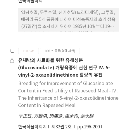
한국작물학회
리에서 1∼3절 사이에서 감소경향이었고 농도간에는
입당호밀, 두루호밀, 신기호밀(트리티케일), 그루밀,
고농도에서 증감변화가 컸다. 7. 도복피해를 경감시킬
메귀리 등 5개 품종에 대하여 미성숙종자의 초기 생육
수 있는 방법은 단경화가 촉진되고 100입중의 감소가
(27일간)을 조사하기 위하여 1985년 10월부터 1987
없이 안전한 수량성을 나타낼 수 있는 조기 5% 농도
년 2월까지 수원지방에서 행한 시험결과를 요약하면
처리가 효과적이라 생각된다.
다음과 같다. 1. 미성숙 종자의 천립중은 성숙기까지
계속 증가를 나타냈는데 (r=0.9000 이상), 입당호밀
1987.06
서비스 종료(열람 제한)
과 두루호밀은 개화후 35 일 (각각 6월 19일, 6월 24
유채박의 사료화를 위한 유해성분
일), 신기호밀, 그루밀, 메귀리 등은 개화후 30일 (각
(Glucosinolate) 개량육종에 관한 연구 IV. 5-
각 6월 29일, 6월 19일, 7월 9 일)에 천립중이 거의 최
vinyl-2-oxazolidinethione 함량의 유전
대에 달하였다. 2. 미성숙 종자의 발아율은 종자의 천
립중 증가와는 상관이 높지 않았으며, 메귀리에서 개
Breeding for Improvement of Glucosinolate
화후 5일에 49 %의 발아를 보였고 개화후 10 일부터
Content in Feed Utility of Rapeseed Meal - Ⅳ.
는 94% 이상을 보였다. 기타 품종들도 어느 일정 시
The Inheritance of 5-vinyl-2-oxazolidinethione
기이후에는 90％ 이상의 높은 발아율을 보였다. 3. 미
Content in Rapeseed Meal
성숙 종자에서 생육한 개체의 초장은 종실의 천립중
李正日
,
方鎭淇
,
閔庚洙
,
盧承杓
,
張永錫
과 고도의 정의 상관을 보였지만 신기호밀과 메귀리
에서 개화후 20 일, 25 일, 30 일 (성숙기)에 수확한
한국작물학회지
제32권 2호
pp.196-200