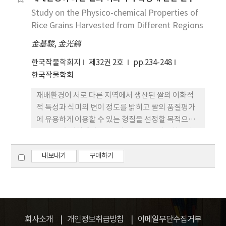
수 전 15일에 0, 3 및 4.5kg을 처리하였다. 도복관연
시 증가하나, 그 경향은 시비하에서는 현저한 증가를
Study on the Physico-chemical Properties of
형질은 출수 후 25일에, 수량 및 수량구성요소는 출수
보이나 질소증비에 따라 생성량은 현저히 감소하였
후 45일에 조사하였다. 밥맛의 평가는 관능검사로 하
Rice Grains Harvested from Different Regions
다. 또한 품종간 차이가 큼을 인정할 수 있었다.
였다. 1. 질소시비수준이 증가함에 따라 간장 및 수량
金基駿
,
金光鎬
은 증가하였으나 제3절간의 좌절하중은 감소하고 도
복지수는 증가하였다. 2. Paclobutrazol 처리는 공
한국작물학회지
제32권 2호
pp.234-248
시품종 모두의 간장, 제 3절간장을 단축시켰으나, 제
한국작물학회
3절간의 난절하업과 도복지수는 다마금, 농림 006 및
재배환경이 서로 다른 지역에서 생산된 쌀의 이화적
고시히까리와 같은 장간종에서는 이앙 후 20일에 처
적 특성과 식미의 변이 정도를 밝히고 쌀의 품질평가
리할 경우에는 오히려 도복하기 쉬운 조건이되었고
에 유용하게 이용할 수 있는 형질을 선정할 목적으로
출수 전 15일에 처리할 경우에는 그 반대경향을 보였
전국 25개 지역에서 4품종의 1986년산 벼종실을 수
다. 3. 포장에서의 도복은 다마금, 농림 006 및 고시히
집하였다. 수집된 벼의 도정특성과 외관, 백미의 아밀
까리에서 발생하였으며 질소시비량이 많을수록 도복
로스함량, 알칼리붕괴도 및 아밀로그람특성. 밥을 지
내보내기
구매하기
이 심하였으며. paclobutrazol 처리에의해서는 도
었을 때의 수분흡수율, 팽창용적 및 식미특성을 조사
복발생이 경감되었다. 4 질소시비량에 대한 수량의 반
하였다. 1. 공시된 품종간 차이가 뚜렷이 나타나는 형
응은 다마금, 농림 006 및 추청은 10a당 10kg 에서,
질은 정상천입중, 현미의 형태, 투광도 및 심복백정
고시히까리는 15kg 수준에서 최고수량을 보였다. 5.
도, 쌀가루의 아밀로그람 특성, 밥 지을 때의 수분흡
Paclobutrazol 처리의 수량에 대한 효과는 질소시
수율과 밥의 외관이었다. 2. 재배지역간 변이정도가
비량과 품질, 그리고 paclobutrazol의 시용량 및 시
회사소개
개인정보취급방침
이메일무단수집거부