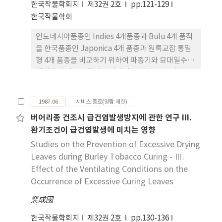
한국작물학회지
제32권 2호
pp.121-129
한국작물학회
인도네시아품종인 Indies 4개품종과 Bulu 4개 품적
을 한국품종인 Japonica 4개 품종과 원록교잡 통일
형 4개 품종을 비교하기 위하여 파종기와 묘대일수들
달리하여 비교한 결과는 아래와 같았다. 1. 공시한
Bulu 4개 품종중 Jamu, Putih Gang-sar.
Kesambi Putih 등 3개 품종은 처리한 어떠한 파종
1987.06
서비스 종료(열람 제한)
기나 묘대일수에서도 출수치 않았으며 Untup품종
버어리종 건조시 급건엽발생방지에 관한 연구 III.
은 조기에 파종한 것 중에서 부대일수가 빠른 구에서
환기조건이 급건엽발생에 미치는 영향
출수하였으나 성숙치는 못하였다. 2. Indica의 만생
종인 Cisadane는 식대일수가 짧은 것은 출수하였으
Studies on the Prevention of Excessive Drying
나 성숙치는 못하였으며 나머지 3개 품종은 처리한 모
Leaves during Burley Tobacco Curing - Ⅲ.
든 구에서 출수하여 성숙하였으나 조기파종과 묘대일
Effect of the Ventilating Conditions on the
수가 짧은 것일수록 수업성적이 좋았다. 3. 한국 품종
Occurrence of Excessive Curing Leaves
은 Jaronica형이 나 통일형 품종은 처리한 모든 구에
裵成國
서 출수ㆍ성숙하였으나 조기파종 및 묘대일수가 짧은
것일수록 수량성적이 좋았다. 4. 생식생장기 및 성숙
한국작물학회지
제32권 2호
pp.130-136