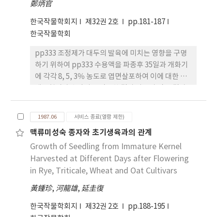
鄭炳官
하였을 때는 토양접종을 하였을 때나 분무접종을 하
한냉과습한 냉조풍과 고온건조한 편서풍을 모두 방풍
또한 토양산도간 차이는 장백콩에서는 거의 볼 수 없
였을 때 모두 계통간 저항성 차이를 잘 볼 수 있었다.
한국작물학회지
할 수 있는 종합방풍시설이 가장 효과가 컸으며 방풍
제32권 2호
pp.181-187
고 봉의와 외알콩에서는 미미하였으며 그 밖의 품종
전술한 유묘검정방법에 의해 이병성계통인 수원
망 설치시기별로는 수잉기에 설치하는 것이 가장 효
한국작물학회
에서는 현저한 차이가 있었다. 10. 수량과 수량구성요
2006는 이병주율로는 100%, 발병심도로는 최대치
과가 컸다.
소간의 상관은 개체당입수와 협당입수가 수량과 유의
pp333 조정제가 대두의 발육에 미치는 영향을 구명
인 9.0을 보였다. 반면에 중도저항성계통인 B- 67은
적 상관을 나타내었고 특히 토양 pH 5 수준에서 보다
하기 위하여 pp333 수용액을 파종후 35일과 개화기
이병수율로는 20%, 발병심도로는 1.7을 보였다. 발
높은 상관관계를 나타내었으며 개체당 협수는 pH 5
에 각각 8, 5, 3％ 농도로 엽면살포하여 이에 대한 재
병심도는 0에서 9까지 지수화하여 나타내었다. 예를
수준에서는 수량과 유의적 상관을 보였으나 pH 7 수
생육형질과 수량성을 검토한 결과 다음과 같은 결과
들면, 발병심도 0은 병징이 없는 상태, 5는 지면부 줄
준에서는 유예적 상관을 인정할 수 없었다. 11. 종실중
를 얻었다. 1. 단경화는 조기 그리고 고농도 처리에서
기가 변색된 경우, 9는 잎마름증상과 함께 줄기변색
의 단백질 함량도 토양 pH가 낮은 경우에 현저히 떨
다소 큰 경향 이었다. 2. 절간별 단경화의 효과는 조기
이 지면부로 부터 10cm 이상인 경우이다. 품종간 저
어졌는데 그 정도는 품종에 따라 현저한 차이가 있으
1987.06
서비스 종료(열람 제한)
처리에서 1∼3절, 5∼7절과 9∼11절 등 하, 중, 상위
항성의 차이는 병총면적률로도 조사를 하였으며, 이
며 장백콩. 장단백목 및 외알콩 등에서는 그 차이가 별
맥류미성숙 종자와 초기생육과의 관계
절에서 컸으며 후기처리는 1∼3절과 10∼12절에서
결과는 발병심도로 조사한 검정결과와 잘 일치하였
로 없었다. 12. 시험결과를 종합해 볼 때 대체로 토양
Growth of Seedling from Immature Kernel
컸다. 3. 절간별 경태는 조기처리에서 1절 4절과 6절
다.
pH가 5인 산성조건에서는 영양생장이 억제되어 경
이상에서 후기처리는 4적과 8절 이상에서 감소하였
Harvested at Different Days after Flowering
장, 절
다. 4. 건연중은 무처리에 비하여 처리구는 개체당
in Rye, Triticale, Wheat and Oat Cultivars
0.2∼0.5g이 감소하였고 감소도는 조기처리에서 컸으
黃鍾珍
,
河龍雄
,
延圭復
며 농도간에는 별차가 없었다. 5. 건근중은 개체당
0.3g으로 처리간에 관계없이 무처리와 동일하였다. 5.
한국작물학회지
제32권 2호
pp.188-195
절간별 입수 및 입중은 조기처리에서 5절이상 후기처