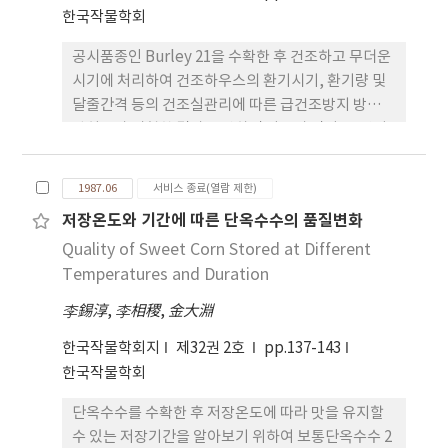
기의 각종온도요인과 출수기의 일장과 각 품종의 출
한국작물학회
수기와 상관관계를 검토하였더니 Japonica 품종이
공시품종인 Burley 21을 수확한 후 건조하고 무더운
각 온도요인과 일장과 상관관계의 빈도가 높았다. 5.
시기에 처리하여 건조하우스의 환기시기, 환기량 및
Cisadane와 Bulu 품종의 출수한계온도는 기존보고
달줄간격 등의 건조실관리에 따른 급건조방지 방법을
의 18℃ 보다 높다고 판단되었다.
밝히고자 시험한 결과 요약하면 다음과 같다. 1. 건기
에는 건조시 시종환기구에서 온도가 낮았고 급건엽발
생도 제일 적었다. 2. 급건엽발생시기는 황변말부터
1987.06
서비스 종료(열람 제한)
갈변말까지로 이 시기에 탈수를 지연시키는 것이 가
저장온도와 기간에 따른 단옥수수의 품질변화
장 중요하다. 3. 급건엽발생이 적을수록 품질 및 물리
Quality of Sweet Corn Stored at Different
성이 양호하였다. 4. 측면을 1.5m로 충분히 환기시킨
구에서 급건엽발생이 가장 적었다. 5. 달줄간격을 좁
Temperatures and Duration
힐수록 온도에는 크게 영향을 미치지 않았으나 온도
李錫淳
,
李相稷
,
金大淵
는 높게 유지하여 급건엽발생을 크게 감소시켰다. 6.
급건엽의 내용성분은 충분히 분해가 일어나지 않았
한국작물학회지
제32권 2호
pp.137-143
다.
한국작물학회
단옥수수를 수확한 후 저장온도에 따라 맛을 유지할
수 있는 저장기간을 알아보기 위하여 보통단옥수수 2