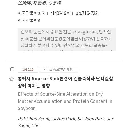
金炳鑄
,
朴義浩
,
徐亨洙
13 11일 치상일의 발아율을 근거로 공시품종들의 저
온발아성을 구분해본 바, 동진벼 등 11품종이 저온발
한국작물학회지
제40권 6호
pp.716-722
아성이 양호하였고 상주벼 등 17품종이 저온발아성
한국작물학회
이 매우 불량하였다. 4. 공시품종의 저온발아성과 몇
겉보리 품질에서 중요한 전분, eta -glucan, 단백질
가지 미질관련형질들과의 상관에서 출수 소요일수 및
및 회분을 근적외선분광분석법을 이용하여 신속하고
아밀로스함량은 고도의 정의 유의상관이, 입폭과는
정확하게 분석할 수 있다면 양질의 겉보리 품종육성
부의 유의상관이 인정되었다.
에 있어 선발효율을 높일 수 있을 것이다. 이러한 목적
으로 겉보리 34계통을 공시하여 근적외선 분광광도
계 Neotec 102를 이용한 근적외 스펙트럼과 각각의
1995.12
서비스 종료(열람 제한)
화학분석치간의 중회귀분석에 의해 검량식을 작성하
콩에서 Source-Sink변경이 건물축적과 단백질함
고 각 검량식별 측정 정확성을 분석한 결과는 다음과
량에 미치는 영향
같다. 1. 전분함량 분석시 2272/2078/2053/2055nm
의 4개 파장으로 구성된 검량식이 추정치 표준오차
Effects of Source-Sine Alteration on Dry
(SEP)가 2.75, 상관계수가 0.932로 측정 정확성이 높
Matter Accumulation and Protein Content in
았다 2. β-glucan 함량분석은 2276/2086nm의 2개
Soybean
파장으로 구성된 검량식에서 추정치 표준오차(SEP)
Rak Chun Seong
,
Ji Hee Park
,
Sei Joon Park
,
Jae
가 0.643, 상관계수가 0.588을 나타내 유의성은 인정
Young Cho