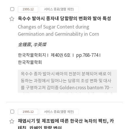
적용하기 위한 system을 개발코자 실시하였다. 이를
성기에서 보다 많이 함유하였으며 출수이후 황열기까
1995.12
서비스 종료(열람 제한)
위하여 callus 배양을 위한 적정 2,4-D농도와 유기
지 완만한 감소를 보였던 바 두 재배유형이 비슷한 경
옥수수 발아시 종자내 당함량의 변화와 발아 특성
식물체에 대한 발근촉진에 필요한 적정 IAA농도 선발
향을 보였다. 5. 출수기는 건답직파가 기계이앙보다 2
Changes of Sugar Content during
및 염색체 배가에 관한 시험에서 얻은 결과를 요약하
일 지연되었고 관행(속효성 100%이앙 어린모기계이
면 다음과 같다. 1. Callus유기율은 3ppnm 2,4-D구
Germination and Germinability in Corn
앙)대비 완효성 비료는 어린모기계이앙에서는 2∼3
에서 미성숙 배가 35.6% 성숙 배에서 4.4%였으며,
일, 건답직파에서는 4∼5일이 지연되었고 간장은 속
金鍾震
,
李英燦
5ppm구에서 미성숙 배가 33.8%, 성숙 배가5.6%로
효성 비료에서는 기계이앙이, 완효성 비료에서는 건
서 미성숙 배가 성숙 배보다 월등히 높았다. 2. Callus
답직파가 컸다. 6. m 당 수수는 건답직파에서 많았고,
한국작물학회지
제40권 6호
pp.768-774
당 식물체 유기율은 미숙 배에서 6.16개체, 성숙 배에
완효성 비료에서 많았으며 등숙율은 기계이앙재배가
한국작물학회
서 5.75 개체로서 Callus를 유도한 배의 성숙도와는
건답직파보다, 속효성 비료가 완효성 비료보다 높았
옥수수 종자 발아시 배아의 전분이 분해되어 배로 이
무관하였으며 2,4-D 농도별로는 미성숙배 구에서
다. 7. 수량은 실행(516kg/10a)대비 속효성 비료의
동하는 과정에서 일어나는 당류의 조성 변화 및 대사
3ppm이 5ppm 보다 약간 높은 경향이 었다. 3. 발근
100%와 80% 수준에서는 건답직파가 101%와
를 구명하고져 감미중 Golden cross bantom 70과
촉진을 위한 IAA농도별 반응 시험에서는 callus에서
100% 그리고 어린모기계이앙은 80% 시비에서 6%
마치종 수원 19호를 시용하여 발아중의 식물 전체 및
유도한 식물체엑서 Ippm, 5ppm구에서 평균 뿌리
감수되었으며, 완효성 비료에서는 건답직파에서는
배아를 경시적으로 HPLC로 분석하여 옥수수 종자 발
길이와 수가 각각 18.4mm, 5.2개와 I5.1mm, 3.9개
2∼4%, 기계이앙에서는 0∼3%의 증수를 보였다. 각
아생리에 관한 기초결과를 얻고자 행한 본 실험의 결
로 대조구에서의 7.9mm, 3.6개보다 월등히 촉진되
재배유형별 시비량간의 수량 순위는 기계이앙재배에
1995.12
서비스 종료(열람 제한)
과는 다음과 같다. 1. 옥수수 종자중의 momo-
었으나, 30ppm에서는 뿌리 길이와 수가 6.4mm,
서는 100% =80% ＋ 20% > 100% ＋ 20% > 80%
채엽시기 및 제조법에 따른 한국산 녹차의 펙틴, 카
oligosaccharides에서 감미종은 mono-
3.4 개로서 대조구보다 감소되었고 뿌리가 생성될 신
순이었고, 건답직파에서는 80% ＋ 20% > 100% >
테친, 카페인 함량 변이