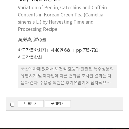
saccharide가, 마치종은 sucrose가 많았고, 발아
초기부에 갈변화 현상이 심하였다. 4. 한편 정상적인
80% =100% ＋ 20% 순으로 완효성 비료를 20% 감
초의 높은 mono-saccharid 함량은 발아를 촉진시
Variation of Pectin, Catechins and Caffein
배에서 얻은 식물체에서는 반대로 대조구의 평균 뿌
비시 속효성 비료 20% 추가구가 수량이 높았다.
켰다. 2. 발아중 옥수수 종자 식물체에서 생성되는 주
Contents in Korean Green Tea (Camellia
리 길이와 수가 14.8mm,4.9개로서 어느 처리구보다
요당은 sucrose, glucose, fructose 등 3종이었다.
sinensis L.) by Harvesting Time and
발근이 좋았으며, IAA 농도가 증가할수록 뿌리 신장
3. 수원19호와 Golden cross bantam 70 두 품종
Processing Recipe
이 비례적으로 억제되었다. 5. 반수체의 염색체 배가
모두 발아가 진행됨에 따라 sucrose의 조성함율은
를 위한 콜히친 처리시송풍 효과를 본 바, 낮은 온도
吳美貞
,
洪丙熹
급속하게 감소되고 glucose와 fructose의 함율은
(15℃ )에서는 효과가 크게 인정되었으나 높은 온도
증가하는 경향을 보였다. 4. 발아 유식물 전체와 배아
(25℃ )에서는 배가의 효과없이 식물체 고사율만 증
한국작물학회지
제40권 6호
pp.775-781
부위간에 있어 수원19호 및 Golden cross bantam
가시켰다.
한국작물학회
70 모두 발아 초기에는 mono saccharide의
국산녹차에 있어서 보건적 효능과 관련된 특수성분의
glucose가 배아에는 적고 배아를 포함한 전체에는
유엽시기 및 제다법에 따른 변화를 조사한 결과는 다
많았으나, 발아 후기에는 큰 차이를 인정할 수 없었다.
음과 같다. 수용성 펙틴은 후기유엽기에 점차적으로
증가를 보였으며 평균함량은 봉산리 녹차가 2.05%
부춘리 녹차가 1.84%이었다. 생엽에 대한 제다엽의
변화는 증다법 22.8%, 부초법 17.9% 증가하였다. 총
내보내기
구매하기
엽록소는 후기유엽기로 갈수록 증가하여 1번 유엽기
에서 5번 유엽기까지 봉산리는 233mg%에서
334mg%로, 부춘리는 198mg%에서 4번유엽기 까