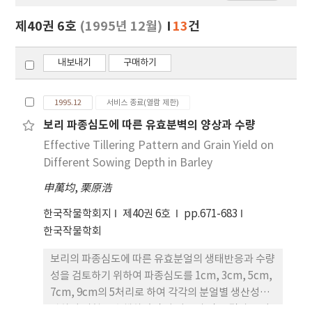
보
보
제40권 6호
(1995년 12월)
13
건
기
내보내기
구매하기
1995.12
서비스 종료(열람 제한)
보리 파종심도에 따른 유효분벽의 양상과 수량
Effective Tillering Pattern and Grain Yield on
Different Sowing Depth in Barley
申萬均
,
栗原浩
한국작물학회지
제40권 6호
pp.671-683
한국작물학회
보리의 파종심도에 따른 유효분얼의 생태반응과 수량
성을 검토하기 위하여 파종심도를 1cm, 3cm, 5cm,
7cm, 9cm의 5처리로 하여 각각의 분얼별 생산성에
관하여 시험을 수행하였던 바 다음과 같은 결과를 얻