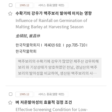
도복형질을 검토한 결과를 요약하면 다음과 같다. 1.
장에 관계없이 항상안정적이었다. 6. 이 돌연변이체를
1995.12
서비스 종료(열람 제한)
상시심수에 비하여 2회 낙수구에서 간장이 짧았으며
이용하여 일대잡종을 육성하는 체계를 구상하였고,
수확기의 강우가 맥주보리 발아에 미치는 영향
생장조절제에는 Inbenfide G. > IMP G. > 무처리 순
그 효율을 세포질적-유전자적 웅성불임(CGMS)이나
Influence of Rainfall on Germination of
으로 간장이 단축되었다. 2. 상시심수에 비하여 2회 낙
환경감응 유전적 웅성불임(EGMS) 등을 이용하는 체
수구에서 간벽이 두껍고 뿌리량 및 뿌리의 심층분포
Malting Barley at Harvesting Season
계와 비교하였다. 7. 분리집단에서 정조상태로 웅성불
비율이 높았으나 생장조절제간에는 일정한 경향이 없
임증자를 선별시 비중선 단독으로는 비중 1.14~l.16
金碩鉉
,
崔昌休
었다. 3. 도복지수는 상시심수보다 2회 낙수구가 적고
g/cm 에서 순도 85~90% 웅성불임종자의 순도로 웅
생장조절제에는 세리타드 > 키타진 > 무처리의 순으
성불임종자를 선별할 수 있었는데, 10~15%의 흔입
한국작물학회지
제40권 6호
pp.705-710
로 적었으며 도복은 2회 낙수구에서는 생장조절제 무
된 정상종자는 파종 후 유묘 또는 일대잡종생산포에
한국작물학회
처리에서만 약간 발생하였으나 상시심수구에서는 무
서 생육상태 판정으로 용이하게 제거할 수 있을 것으
맥주보리의 수확기에 강우가 많았던 제주산 강우피해
처리 > IBP G.> Inabenfide G.의 순으로 도복발생이
로 판단되었다. 8. 웅성불임계통의 자연교잡율은 수분
보리 와 기상상태가 양호하였던 전남, 경남산의 맥주
심하였다. 4. 쌀수량은 상시심수구의 생장조절제 무처
조작처리구(GA3 처리+지엽절단+rope 사용 화분털
보리의 발아성을 비교하여, 생산된 맥주보리의 사용
리에서만 감수하였고 기타 처리에는 별 차이가 없었
기)에서 화분친 2열, 웅성불임 1열 재식시 17.3%로
을 원활하게 할 수 있는 방안을 강구하고자 종자의 병
다 5. 따라서 벼 무논골뿌림 재배시는 생장조절제를
가장 높았다.
원균 감염여부와 수발아성을 확인하고 아울러 휴면정
처리하지 않아도 2회(파종후 30일과 50일)에 실금갈
도와 발아성을 조사한 결과 수확기의 강우는 발아에
정도로 중간낙수만 하면 도복을 방지 할 수 있을 것으
1995.12
서비스 종료(열람 제한)
지장을 초래하여 '91년산의 제주산은 46∼71%의 수
로 생각된다.
벼 저온발아성의 효율적 검정 조건
준으로 불량하였다. 발아율이 낮은 제주산도 발아에
Effective Screening Condition for Low-
지장을 줄 정도의 병감염은 없었다. 강우피해보리는