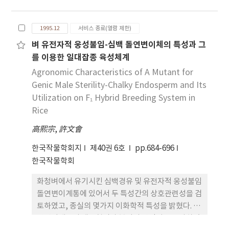
었다. 1. 간장은 파종심도 1cm구에서 다소 짧은 경향
이었고 전처리가 주간 > 1차분얼 > 2차분얼 > 3차분
1995.12
서비스 종료(열람 제한)
얼의 순위로 고차분얼일수록 짧은 경향이었다. 2. 주
벼 유전자적 웅성불임-심백 돌연변이체의 특성과 그
간엽수는 1cm구 11.1, 3cm구와 5cm구 13.0, 7cm
를 이용한 일대잡종 육성체계
구 12.5, 9cm구는 11.0수로서 1cm구는 동해, 심파
구에서는 생육 지정 때문에 엽수가 적었다. 3. 유효경
Agronomic Characteristics of A Mutant for
이나 유효수율은 3cm구와 5cm구에서 높았고 1cm
Genic Male Sterility-Chalky Endosperm and Its
구나 7cm이상의 구에서는 낮았으며 전처리에서 자
Utilization on F₁ Hybrid Breeding System in
엽간 및 전엽분얼보다 상위 1절에서 발생한 분얼의 유
Rice
효경율이 높았다. 4. 주당유효경은 3cm구와 5cm구
高熙宗
,
許文會
에서 31본, 1주 유효수는 18본으로 가장 많았고 분얼
차위별 유효수수는 2차분얼 > 1차분얼의 순으로 많고
한국작물학회지
제40권 6호
pp.684-696
3차분얼은 유효수수가 없었다. 유효경율이 70%이상
한국작물학회
인 얼자는 전처리에서 0, 1, 2, 3, 11, 21과 9cm구의
화청벼에서 유기시킨 심백경유 및 유전자적 웅성불임
22이였다. 5. 주당유효경립수는 3cm구가 673.7립에
돌연변이계통에 있어서 두 특성간의 상호관련성을 검
비하여 5cm구 104%, 7cm구 74.5%, 9cm구 65%,
토하였고, 종실의 몇가지 이화학적 특성을 밝혔다. 돌
1cm구는 50%이었고 유효수립수는 3cm구 562.5립
연변이계통의 생육형질과 불임의 안정성을 조사하였
에 비하여 7cm구 81%, 9cm구 82.3%, 1cm구는