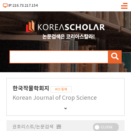
IP:216.73.217.154
메
뉴
검
색
한국작물학회지
KCI 등재
Korean Journal of Crop Science
간
행
물
권호리스트/논문검색
정
CLOSE