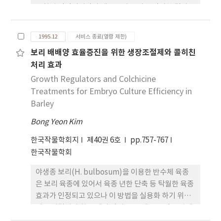
유형별 적정시비량과 생육특성을 비교 검시한 결과는
다음과 같다. 1. 완효성 비료시용은 시용 후 토양에 인
산과 양이온 함량 및 C.E.O. 함량이 다량 잔존하였다.
1995.12
서비스 종료(열람 제한)
2. 재배유형간 간장과 경수는 완효성 비료가 건답직파
보리 배배양 효율증진을 위한 생장조절제와 콜히친
보다 어린모기계이앙재배에서 초기생육을 더욱 조장
처리 효과
시켰고 같은 질소 시비량에 속효성 비료를 기비에
20% 추가 시용한 것이 재배유형 모두 우수하였다. 3.
Growth Regulators and Colchicine
건물중비율(출수기)은 어린모기계이앙이 건답직파
Treatments for Embryo Culture Efficiency in
보다 그리고 속효성 시료가 완효성 시료보다 높았으
Barley
며 속효성 100% 또는 완효성 100% 시용보다는 완효
Bong Yeon Kim
성 80% ＋ 속효성 20% 추가구가 건물 중비율이 높
았다. 4. 엽면적지수(출수기)는 속건성 비료에서는 건
한국작물학회지
제40권 6호
pp.757-767
답직파보다 기계이앙재배가 높았으나 완효성비료에
한국작물학회
서는 건답직파가 높았으며, 비종별 엽록소함량은 완
야생종 보리(H. bulbosum)을 이용한 반수체 육종
효성 비료가 속효성 비료보다 높게 함유하였으며 생
은 보리 육종에 있어서 육종 년한 단축 등 탁월한 육종
육시간별로 보면 속효성 비료는 분얼기와 유수형성기
효과가 인정되고 있으나 이 방법을 실용화 하기 위해
에는 큰 차가 없었고 출수기에 가장 많이 함유하였으
서는 해결해야 할 문제가 많다. 그중에도 종간 교잡에
며 출수이후에 급격한 감소를 보였으나 완효성 비료
서 얻은 소수의 반수체 배를 안정적으로 보리 육종에
는 속효성 비료와는 달리 분얼기에도 높았고 유수형