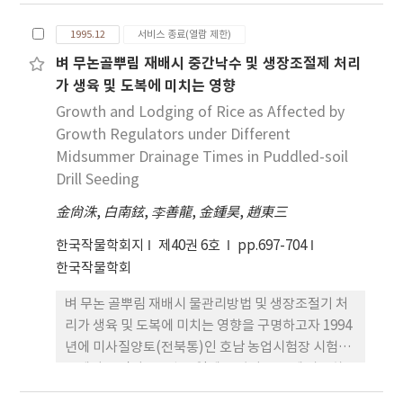
고 웅성불임화시 기를 추정하였다. 이들을 토대로 웅
50.2%이었으며 유효경에 대한 유효수립수비율은
성불임종자의 조기 외관 식별에 의한 새로운 일대잡
3cm구나 5cm구보다 심파구에서 높았다. 6. 유효수
1995.12
서비스 종료(열람 제한)
종품종 육성체계를 구상하였고 자연교잡율도 검토하
의 평균1수립수는 조기발생한 저위. 저차위분얼에서
벼 무논골뿌림 재배시 중간낙수 및 생장조절제 처리
였다. 그 결과는 다음과 같이 요약된다. 1. 심백 및 유
많았고 고위. 고차위분얼은 적은 경향을 보였으며 어
가 생육 및 도복에 미치는 영향
전자적 웅성불임 돌연변이는 다면발현 효과를 가진
느 파종심도에서나 자엽간 및 전엽분얼보다 상위 1절
단순열성유전자에 의해 지배되었다. 즉 이 돌연변이
Growth and Lodging of Rice as Affected by
에서 발생한 분얼이 1수립수가 많았다. 7. 1주당유효
계통이 교잡된 분리집단에서 심백종자는 곧 웅성불임
경 및 유효수자실중은 5cm구 > 3cm구 > 7cm구 >
Growth Regulators under Different
종자임을 확인하였다. 2. 심백종자는 외형과 크기는
9cm구 > 1cm구의 순위였으며 평균1수자실중은 1
Midsummer Drainage Times in Puddled-soil
정상종자와 동일하였으나 배유 중앙부위의 전분결정
차분얼은 파종심도 3cm구보다 깊을수록 증가하는
Drill Seeding
조직이 성기고 전분입자 모양도 원형~타원형 이었다.
경향이었으나 2차분얼은 1cm구에서 유효수가 적어
金尙洙
,
白南鉉
,
李善龍
,
金鍾昊
,
趙東三
따라서 1,000립중, 절대밀도, 경도 등이 정상종자에
평균자실중이 증가했다. 1수자실중도 1수립수와 같
비해 유의하게 낮아졌다. 3. 심백종자의 단백질함량과
이 자엽간 및 전엽분얼보다 상위1절의 분얼에서 가장
한국작물학회지
제40권 6호
pp.697-704
알칼리 붕괴도는 정상종자와 동일하였으나 아밀로스
무거웠고 그 이상의 상위절의 분얼에서는 절위가 높
한국작물학회
함량이 유의하게 낮아졌고, 호응집성에서는 상당히
을수록 감소하였다. 8. 수량기여도가 높은 분얼은 전
벼 무논 골뿌림 재배시 물관리방법 및 생장조절기 처
harder gel 특성을 보였다. 4. 웅성불임식물체는 정
처리에서 주간과 1차분얼의 1, 2, 3, 4와 2차분얼의
리가 생육 및 도복에 미치는 영향을 구명하고자 1994
상식물체에 비해 초장 및 간장이 현저히 단축되었고
11, 12, 21, 1P, 2P, 31이었다.
년에 미사질양토(전북통)인 호남 농업시험장 시험포
이삭추출이 불량하였으며 주당수수가 유의하게 적었
장에서 동진벼를 5월 11일에 골깊이 4cm에 파종하
다. 5. 화분발육단계 중 웅성불임화시기는 감수분열기
고 중간낙수 회수 및 생장조절제를 처리하여 생육 및
이전인 것으로 추정되었고, 이 웅성불임은 온도나 일