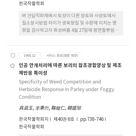
한국작물학회
벼 건답직파재배시 토성이 다른 양토와 사양토에서
질소분시방법 차이가 생육형질 및 수량에 미치는 영
향을 검사하고자 화성벼를 4월 27일에 평면줄뿌림하
여 시험을 수행했던 결과는 다음과 같다. 1. 입묘수는
토성 및 질소분시방법에 일정한 경향이 없이
159~177개/m2 의 분포를 보였다. m2 당 수수는 양
1995.12
서비스 종료(열람 제한)
토가 사양토보다 많았으며, 사양토, 양토 모두 추비중
인공 안개처리에 따른 보리의 잡초경합양상 및 제초
점시비 (3엽기-7엽기-수비=40-30-30% 및 기비-3엽
제반응 특이성
기-7엽기-수비=10-30-30-30%)가 관행 시비방법
(기비-5엽기-수기=40-30-30%)보다 많았다. 2. 생육
Specificity of Weed Competition and
시기별 엽색, 출수기엽면적지수 및 건물중은 토성간
Herbicide Response in Parley under Foggy
에는 양토가 사양토보다 높았고, 질소분시방법간에
Condition
는 추비중점시비는 관행보다 높았으나 20%감비와
具滋玉
,
李秉烈
,
鞠龍仁
,
韓盛旭
완효성 시료시용은 관행보다 낮았다. 3. 도복지수는
추비중점시비에서 간장이 크고 협절중이 낮아 관행보
한국작물학회지
제40권 6호
pp.738-746
다 높은 도복지수를 보였고, 이 결과 포장도복도 추비
한국작물학회
중점시비에서 3정도 발생하였다. 4. 추비중점시비는