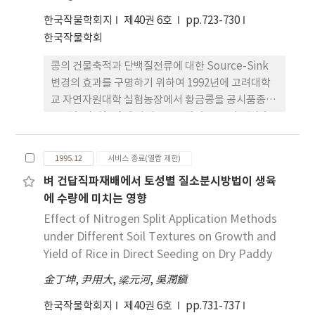
되지 않았으나 본 실험에 사용된 근적외선 분광광도
계 파장영역이 넓은 기기를 사용한다면 분석은 가능
한국작물학회지
제40권 6호
pp.723-730
할 것으로 생각되었다. 3. 단백질은
한국작물학회
1932/2242/2110nm의 3개 파장으로 구성된 검량식
콩의 건물축적과 단백질전류에 대한 Source-Sink
의 추정치 표준오차(SEP)가 0.257로 낮았고, 상관계
변경의 효과를 구명하기 위하여 1992년에 고려대학
수가 0.984로 측정 정확성이 매우 높게 나타났다. 4.
교 자연자원대학 실험농장에서 황금콩을 공시품종으
회분은 2160/1943/1941nm의 3개 파장으로 구성된
로 착협시기(R3)에 상위 40%, 하위 60%의 엽과 협
검량식을 이용하여 NIRS로 분석가능할 것으로 판단
을 제거하여 건물중 및 단백질함량의 변화를 조사한
되었다.
결과는 다음과 같다. 1. 상엽-하협제거처리에서 하위
1995.12
서비스 종료(열람 제한)
엽과 경 건물중이 증가하였고, 상위 종실과 협 건물중
벼 건답직파재배에서 토성별 질소분시방법이 생육
은 감소하였다. 2. 엽의 단백질함량은 상위 엽보다 하
에 수량에 미치는 영향
위 엽에서 높았다. 3. 종실의 단백질함량은 상엽-하협
제거와 하엽-상협제거처리에서 낮았다. 4. 상엽-하협
Effect of Nitrogen Split Application Methods
제거처리에서 엽의 단백질함량은 가장 높았고 종실
under Different Soil Textures on Growth and
단백질함량은 가장 낮았다. 5. 본 실험의 결과에서 콩
Yield of Rice in Direct Seeding on Dry Paddy
의 단백질원은 하부에서 상부로 이동하나 생식생장기
金丁坤
,
尹用大
,
梁元河
,
吳潤鎭
간중의 장거리 전류를 위한 엽 단백질의 재이동은 약
한 것으로 나타났다.
한국작물학회지
제40권 6호
pp.731-737