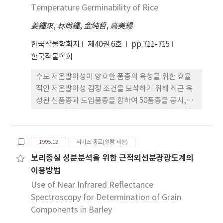
포도당과 맥아당의 함량이 높았는데, 이는 곡립의 물
Temperature Germinability of Rice
질분해가 이루어진 것으로 보여지며 수발아현상으로
姜鍾來
,
林尙鍾
,
金純哲
,
高美錫
추정되었다. 제주산 강우피해보리에서 수발이후 휴면
하는 종자가 많음을 TZ발아능 예측검사에서 알 수 있
한국작물학회지
제40권 6호
pp.711-715
었으며 강우피해보리의 경우 저온발아시험에서 발아
한국작물학회
율이 높으므로 보아 2차휴면을 하고 있음을 알 수 있
수도 저온발아성이 양호한 품종의 육성을 위한 효율
었다. 수확후 12개월간 저장한 후에는 발아력이 향상
적인 저온발아성 검정 조건을 모삭하기 위해 최근 육
됨을 알 수 있었다. 이와 같은 현상으로 보아 발아불량
성된 신품종과 도입품종을 합하여 50품종을 공시,
은 2차휴면의 결과로 보이며, 월동에 의한 저온처리
1994년 영남농업시험장에서 13 , 16 , 25 에서 20일
후에 원료로 사용하거나 수확 직후에 발아력이 50%
간 발아시험을 실시한 바, 그 결과를 요약하면 다음과
이상일 경우에는 5 에서 5일간 함수상태 예냉처리로,
같다. 1. 13 , 16 , 25 에서 발아시킨 50품종들의 발아
발아력이 50%이하로 낮은 경우에는 gibberellic
1995.12
서비스 종료(열람 제한)
율 기초통계량 분석 결과, 13 11일 치상일에서 평균
acid 1ppm수준으로 처리하면 발아율을 증대시킬
보리종실 성분분석을 위한 근적외선분광광도계의
발아율이 43.8%, 발아율의 절위가 92, 그리고 분산
수 있을 것으로 본다. 발아력과 휴면정도가 다양한
이용방법
이 748로 가장 높아 품종간 저온발아성의 차가 가장
seed lot을 재료로 맥주보리의 발아력향상에 관한
현저한 조건이었다. 2. 13 11일 치상일의 발아율과 평
Use of Near Infrared Reflectance
예냉과 gibberellic acid 처리의 효과를 재 구명할 필
균발아일수, 발아계수와의 상관에서 고도의 상관이
Spectroscopy for Determination of Grain
요가 있겠다.
검증되어 13 11일 치상일의 발아율로써 저온발아성
Components in Barley
을 나타내는 지표로 시용 가능할 것으로 여겨진다. 3.