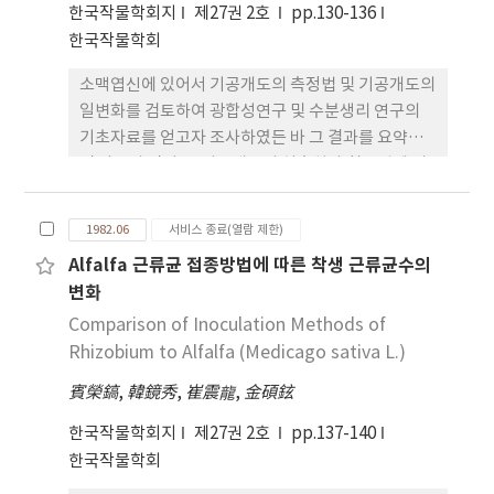
로 감소하였는데, 콤바인 수확작업이 가능한 시기는
한국작물학회지
제27권 2호
pp.130-136
백동은 출수후 40일, 올밀은 44일경으로 이때의 수분
한국작물학회
함량은 28%정도이었다. 5. 미탈부비율은 조기수확할
수록 높았는데 이 비율이 5%이하로 되는 실용적 수
소맥엽신에 있어서 기공개도의 측정법 및 기공개도의
확한계기는 백동은 출수후 40일 올밀은 45일경이었
일변화를 검토하여 광합성연구 및 수분생리 연구의
다. 6. 상맥립(2.8mm이상)을 얻을 수 있는 시기는 백
기초자료를 얻고자 조사하였든 바 그 결과를 요약하
동은 출수후 35일경, 올밀은 40일경이였으며, 단백질
면 다음과 같다. 1. 기공개도의 실측치와 침윤법에 의
함량과 식미를 고려한 수확적기는 백동은 출수후
한 시약순위와는 직선적인 비례관계가 있었다. 2. 침
30~40일경, 올밀은 35~45일이었다. 7. 수량이 최대
윤법으로 측정한 시약순위 1의 경우 기공개도의 실측
1982.06
서비스 종료(열람 제한)
에 달하는 수확시기는 백동은 출수후 35일
평균치는 0.7± 0.5u 이었으며 순위 6의 경우는 6.3±
Alfalfa 근류균 접종방법에 따른 착생 근류균수의
(745kg/10a), 올밀은 40일 (838kg/10a)이었고, 이
0.6이었다. 3. 동일엽신내에서도 엽신의 기부는 선단
변화
보다 1일 앞당겨 수확함에 따라 수량은 3.9%와 4.4%
부보다 기공개도가 현저히 컸다. 4. 지엽과 제1엽 엽신
씩 각각 감수되었다. 8. 이상을 종합하면 백동은 출수
의 기공은 10시경에 제2엽은 12시경에 기공개도가
Comparison of Inoculation Methods of
후 35일, 올밀은 40일경이 수량과 품질요인면에서 본
가장 컸으며, 오후가 되면서 기공개도는 감소하기 시
Rhizobium to Alfalfa (Medicago sativa L.)
안전 조기 수확한계기로 여겨지며 콤바인 이용시는
작하여 18시경에는 거의 완전히 폐공하였다. 5. 기공
賓榮鎬
,
韓鏡秀
,
崔震龍
,
金碩鉉
이보다 5일정도 늦게 수확하는 것이 적합하였다
개도의 최대치는 지엽보다 제1엽이 또 세력이 왕성한
분벽의 엽신일수록 큰 경향이었다. 6. 엽신기부의 기
한국작물학회지
제27권 2호
pp.137-140
공은 선단부에 비하여 모든 엽위와 어는 시각에서도
한국작물학회
기공개도가 큰 일변화를 보였다. 7. 이상의 결과로부