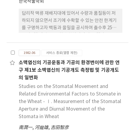
한국작물학회
답리작 맥류 재배지대에 있어서 수량과 품질등이 저
하되지 않으면서 조기에 수확할 수 있는 안전 한계기
를 구명하고자 백동과 올밀을 공시하여 출수후 25일
부터 5일 간격으로 6회 수확하였던 바 그 결과를 요약
하면 다음과 같다. 1. 백동에 있어서 립장은 출수후 20
일, 립폭은 30일, 립후는 35일경에 최대에 달하였으
1982.06
서비스 종료(열람 제한)
며, 올밀은 이보다 5일 정도 각각 늦은 경향이었다. 2.
소맥엽신의 기공운동과 기공의 환경변이에 관한 연
1,000립중이 일정하게 되어 생리적 성숙기로 볼 수
구 제1보 소맥엽신의 기공개도 측정법 및 기공개도
있는 시기는 백동은 출수후 35일경, 올밀은 40일경이
의 일변화
었으며, 수량도 이 시기에 가장 많았다. 3. 백동과 올밀
에 있어서 수중에 대한 입중비율은 출수후 7일에는
Studies on the Stomatal Movement and
57%와 74%, 수축비율은 7%와 15%로서 올밀이 백
Related Environmental Factors to Stomate in
동보다 현저히 높았으나, 성숙기에는 서로 비슷하였
the Wheat - Ⅰ. Measurement of the Stomatal
으며, 이삭의 각 기관별 대 수중비율이 일정하게 되는
Aperture and Diurnal Movement of the
시기는 백동은 출수후 35일, 올밀은 40일경이었다. 4.
Stomata in Wheat
곡립 수분함량은 등숙초기에는 65% 정도로 거의 일
南潤一
,
河龍雄
,
吉田智彦
정하였으나 25일 이후는 일당 평균 1.8%씩 직선적으