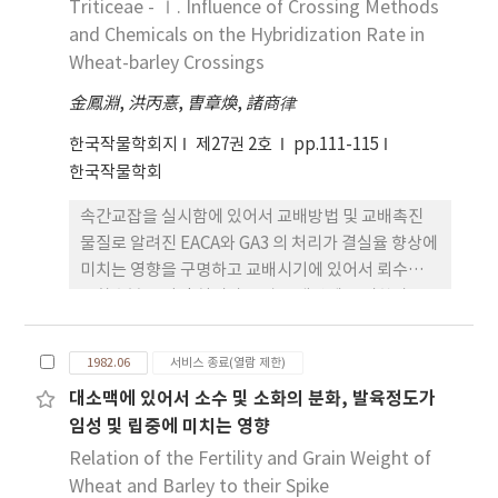
의하여 그 분리비가 변하지 않았으나 단일조건에서
Triticeae - Ⅰ. Influence of Crossing Methods
분지의 발육이 왕성한 편이었다. 4. PH127 및 PH119
and Chemicals on the Hybridization Rate in
의 부모용은 단순우성유전자에 의하여 지배되는 것으
Wheat-barley Crossings
로 나타났으며 부모용은 PH119중국8001에서 분지
金鳳淵
,
洪丙憙
,
曺章煥
,
諸商律
성과 독립인 것으로 그러나 PH 119 올밀에서는 관련
이 있는 것으로 나타났다.
한국작물학회지
제27권 2호
pp.111-115
한국작물학회
속간교잡을 실시함에 있어서 교배방법 및 교배촉진
물질로 알려진 EACA와 GA3 의 처리가 결실율 향상에
미치는 영향을 구명하고 교배시기에 있어서 뢰수분과
노화수분중 어떤 처리가 교잡종 생산에 유리한가를
검토하여 생장조절제인 EACA와 GA3 를 함께 처리한
구와 EACA만을 처리한 구를 두고 생장조절제의 효과
1982.06
서비스 종료(열람 제한)
도 아울러 구명코저 시험한 바 그 결과를 요약하면 다
대소맥에 있어서 소수 및 소화의 분화, 발육정도가
음과 같다. 1. 대맥 소맥 속간교잡을 실시할 때는 노화
임성 및 립중에 미치는 영향
수분의 결실율(4.5%)이 뢰수분보다 훨씬 높았다. 그
러나 배형성율은 오히려 뢰수분쪽이 높았다. 2. GA3
Relation of the Fertility and Grain Weight of
처리 효과는 크게 인정되었으나 EACA 단독 효과는 인
Wheat and Barley to their Spike