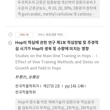
두과목초의 근류균 접종방법 개선책의 일환으로써 3
터 소맥엽신의 기공개도 측정은 침윤법으로 가능하나
수준의 근류균농도, 즉 10, 20, 30%; 3종류의 접착제
품종이나 육종재료들에 대하여 기공개도를 비교할 때
즉 gum arabic, methyl cellulose 및 carboxy
는 엽위, 엽신부위 및 분벽간에 차가 있으므로 측정재
methyl cellulose; 그리고 4종류의 석회와
료 선정에 주의가 필요하리라 본다.
calcium carbonate를 포함한 5종류의 피복재료를
사용하여 근류균을 접종한 후에 plate count법으로
1982.06
서비스 종료(열람 제한)
생존하고 있던 근류세포수를 측정하여 그 효과를 평
Hop의 적심에 관한 연구 제1보 적심방법 및 주경적
가하였던 바 다음과 같은 결론을 얻었다. 1. New
심 시기가 Hop의 생육 및 수량에 미치는 영향
Zealand산 peat slurry의 근류균을 사용할 경우 근
류균을 10%에서 3.5 109 개로써 표준에 가까운 근류
Studies on the Main Vine Training in Hops - Ⅰ.
균수를 확보할 수 있었다. 2. 접착제로서 gum arabic
Effect of Vine Training Methods and Dates on
은 40% 용액에서 methyl cellulose는 5% 용액 그
Growth and Yield in Hops
리고 carboxy methyl cellulose는 4% 용액으로
朴景烈
,
李東右
사용하였을 때 최대착생수를 나타내었으나 그 중에서
methyl cellulose 5% 용액이 적합한 것으로 보였
한국작물학회지
제27권 2호
pp.141-146
다. 3. 피복재료로서 치과용석회(Lime A)는 타재료에
한국작물학회
비하여 양호한 결과를 얻을 수 있었다.
Hop의 증수를 위한 재배기술의 일환으로 적심효과
를 검토하고자 무적심, 1회적심, 2회적심, 3회적심의