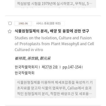
적심방법 시험을 1979년에 실시하였고, 무적심, 5월
14일 적심(주경 3절위 신장시), 5월 19일 적심(주경
4절위 신장시), 5월 24일 적심(주경 5절위 신장시), 5
월 29일 적심(주경 6절위 신장시)의 주경적심시험을
1982.06
서비스 종료(열람 제한)
1980년에 실시하였던 바, 그 결과를 요약하면 다음과
식물원형질체의 분리, 배양 및 융합에 관한 연구
같다. 1. 무적심에 비하여 적심회수가 거듭되거나 적
Studies on the Isolation, Culture and Fusion
심시기가 늦어질수록 영양생장기간 및 개화기가 지연
되었다. 2. 주경적심처리는 무적심보다 만장과 총측지
of Protoplasts from Plant Mesophyll and Cell
수 적었으나 측지 생육이 촉진되어 조기 적심일수록
Cultured in vitro
만중이 증가되었을 뿐만 아니라, 주경 10절위 이하에
崔祥周
,
孫世鎬
,
鄭元采
서도 구화가 착생되어 착화측지수가 증가되었다. 3.
조기적심일수록 무적심에 비하여 10절위 이상 20절
한국작물학회지
제27권 2호
pp.147-154
위 이하의 측지장이 현저히 길어져 착화측지당구화수
한국작물학회
및 주당 구화수가 증가되어 12-43%의 증수를 가져왔
식물원형질체를 이용하여 체세포잡종을 육성하기 기
다. 4. 만기적심(5월 29일 적심)은 적심 후에서 모화기
초자료를 얻고자 식물의 엽육부위, Callus에서 효과
까지의 일수가 짧아 무적심보다 착화측지수가 적었
적인 원형질체의 분리, 적합한 배양조건 및 세포융합
고, 측지장이 짧아 주당 구화수가 적었으며 100구화
에 관한 조건을 조사한 결과를 요약하면 다음과 같다.
중도 가벼워 무적심보다 20% 감수되었다.
1. 배양 융합조건에 적합한 식물원형질체의 분리 방법