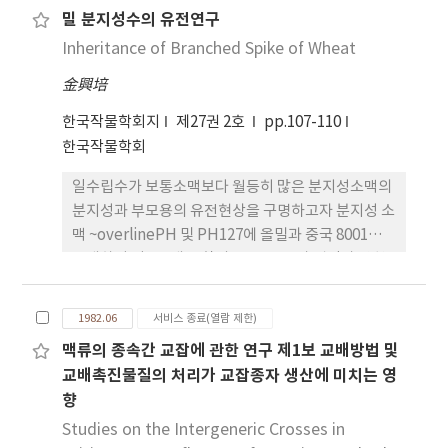
밀 분지성수의 유전연구
Inheritance of Branched Spike of Wheat
金興培
한국작물학회지
제27권 2호
pp.107-110
한국작물학회
일수립수가 보통소맥보다 월등히 많은 분지성소맥의
분지성과 부모용의 유전현상을 구명하고자 분지성 소
맥 ~overlinePH 및 PH127에 올밀과 중국 8001를
교배하여 얻은 4개 조합의 F1 , F14 , 가 집단과 양친
을 고온단일 및 고온장일하에서 시험한 결과를 요약
하면 다음과 같다. 1. 공시된 전조합에서 F1 이 정상수
1982.06
서비스 종료(열람 제한)
로 나타나 분지성에 관여하는 유전자는 열성인 것으
맥류의 종속간 교잡에 관한 연구 제1보 교배방법 및
로 판명되었다. 2. 분지성의 유전양식은 쓰여진 재료
교배촉진물질의 처리가 교잡종자 생산에 미치는 영
에 따라 차이가 있어서 PH127은 2쌍의 열성유전자
향
에 의하여 PH119은 3쌍의 열성유전자에 의하여 표
현되는 것으로 나타났다. 3. 분지성의 표현은 일장에
Studies on the Intergeneric Crosses in