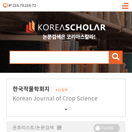
IP:216.73.216.72
메
뉴
검
색
한국작물학회지
KCI 등재
Korean Journal of Crop Science
간
행
물
권호리스트/논문검색
정
CLOSE