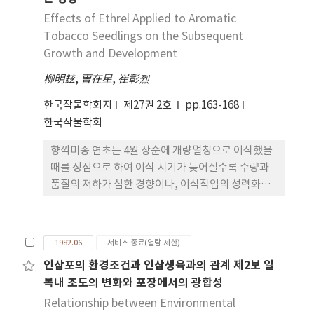
품종에서 높았고 By 104는 낮았으며 만적일수록 수
광상태가 좋았다. 4. 니코틴함량은 조기, 심지일수록
Effects of Ethrel Applied to Aromatic
전질소는 조적일수록 전당함량은 Nc 2326, 만적일
Tobacco Seedlings on the Subsequent
수록 높았다. 5. 수량은 By 104, 발뢰기 추엽1매 적심
Growth and Development
구에서 표준구(개화시, 추엽1매)에 비해 다소 높았으
柳明鉉
,
曺在星
,
崔彰烈
며, 대금은 3개 품종 공히 발뢰기 추엽1매 적심구가
높았다.
한국작물학회지
제27권 2호
pp.163-168
한국작물학회
향끽미종 연초는 4월 상순에 개량멀칭으로 이식했을
때를 정점으로 하여 이식 시기가 늦어질수록 수량과
품질의 저하가 심한 경향이나, 이식작업의 성력화와
자재비의 절감을 위해서는 5월 상순경의 나지작 이식
이 바람직하다. 나지작 이식을 위한 관행 묘와 관행묘
보다 20일 조기 파종한 묘에 농도(0, 500,
1982.06
서비스 종료(열람 제한)
1,000ppm)와 시기(4-5, 7-8매기)를 달리하여
인삼포의 환경조건과 인삼생육과의 관계 제2보 일
ethrel을 처리한 후 동일시기에 이식하여 나지작 재
복내 조도의 변화와 포장에서의 광합성
배의 실용성을 검토한 결과, 1. 500ppm의 에스렐 1
회 처리로 묘상에서의 생장이 10일 이상 정지되었으
Relationship between Environmental