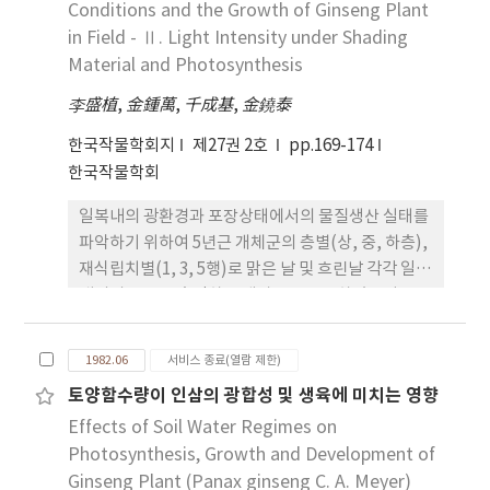
며, 처리 농도가 증가할수록 초장, 엽의 장, 폭 및 뿌리
Conditions and the Growth of Ginseng Plant
의 생장이 억제되었다. 2. 에스렐 처리묘에서 엽수는
in Field - Ⅱ. Light Intensity under Shading
같거나 약간 증가하였으며, 개화일수는 무처리구와
Material and Photosynthesis
같거나 다소 지연되는 경향이었다. 3. 나지작 관행묘
李盛植
,
金鍾萬
,
千成基
,
金鐃泰
에 비해 4-5매기에 500ppm으로 처리하여 이식한 묘
는 엽수가 1-2매 증가하고 엽면적이 크게 증대되어
한국작물학회지
제27권 2호
pp.169-174
40%의 증수를 가져왔으며, 4. 개화일수에서 4-5매기
한국작물학회
에스렐 처리구는 무처리구와 같았으나 관행 나지작
일복내의 광환경과 포장상태에서의 물질생산 실태를
묘보다는 3일 빨랐으며, 품질은 대등했다.
파악하기 위하여 5년근 개체군의 층별(상, 중, 하층),
재식립치별(1, 3, 5행)로 맑은 날 및 흐린날 각각 일복
내외의 조도를 측정하고 대상조도를 구하였으며 포장
에서의 광합성 호흡속도를 측정하였다. 1. 개체군 상
부와 조도는 1행이 상대적으로 높고 3, 5행간에는 큰
1982.06
서비스 종료(열람 제한)
차이가 없었으나, 중앙부의 경우는 1, 3, 5행간에 뚜
토양함수량이 인삼의 광합성 및 생육에 미치는 영향
렷한 차이를 보였다. 2. 쾌청일에 비해, 맑으나 산광이
Effects of Soil Water Regimes on
많은 날은 일복내 조도가 높고 흐린날은 낮았으나 외
부조도에 대한 비율은 양자 모두 쾌청일보다 높았다.
Photosynthesis, Growth and Development of
3. 광합성속도는 행별로 차이가 커서 후행일수록 낮았
Ginseng Plant (Panax ginseng C. A. Meyer)