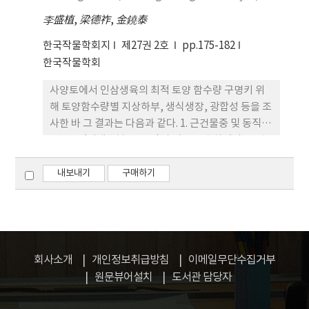
다. 그러나 전행에서도 광합성 최대능력을 나타내는
李盛植
,
梁德祚
,
金鐃泰
것으로는 생각되지 않았다.
한국작물학회지
제27권 2호
pp.175-182
한국작물학회
사양토에서 인삼생육의 최적 토양 함수량 구명키 위
해 토양함수량별 지상하부, 생식생장, 광합성 등을 조
사한 바 그 결과는 다음과 같다. 1. 근건물중 및 동직경
은 62%(절대수분 13.9%)가 가장 양호하였다. 2. 엽
면적, 엽건물중은 62%(절대수분 13.9%)가 가장 양
호하였으며 개체당 개화수, 결실율, 종자생산량도 같
내보내기
구매하기
은 경향이었다. 3. 단위 면적당 광합성량은 토양 함수
량이 많을수록 증가하였으나 개체당 광합성량은
62%가 가장 양호하였다. 4. 증산량은 토양함수량과
비례하였으나 기공의 밀도는 반비례하였다.
회사소개
개인정보취급방침
이메일무단수집거부
원문뷰어설치
도서관 담당자