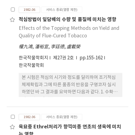
은 여러 종류의 효소농도에 따라 다르지만 담배 및 완
1982.06
서비스 종료(열람 제한)
두엽육 원형질체분리에는 Macerozyme 0.5%,
적심방법이 잎담배의 수량 및 품질에 미치는 영향
Cellulase 2.0%, KDS 0.5%, Mannitol 0.7M의 효
Effects of the Topping Methods on Yield and
소용액에 처리시 활성 있는 원형질체를 얻을 수 있었
다. 2. 배양중인 담배 및 대두의 Callus로부터 원형질
Quality of Flue-Cured Tobacco
체분리는 배양기간에 따라 세포활성도가 떨어지거나
權九鴻
,
潘裕宣
,
李廷德
,
盧載榮
쉽게 파괴되는 현상을 보여 양호한 원형질체를 얻을
수가 없었다. 3. 원형질체의 배양은 배양배지에
한국작물학회지
제27권 2호
pp.155-162
Plating할 경우 세포농도에 따라 차이가 있었으며
한국작물학회
1.0 104 /ml이상이어야 분열이 가능하였고 배양조건
본 시험은 적심의 시기와 정도를 달리하여 조기적심
은 150Lux 12시간 광암처리후가 세포분열 및 증식이
체제확립과 그에 따른 품종의 반응을 구명코자 실시
가장 왕성하였다. 4. 세포융합은 PEG농도가 중요하
하였던 바 그 결과를 요약하면 다음과 같다. 1. 수확기
며 PEG 1500 0.33M에서 CaCl2농도가 높을수록 융
의 전엽장 및 엽폭은 By 104, Nc 2326, Va 115순으
합율이 증가되는 경향이었다.
로 컸고, 조기 천지할수록 길었으며, 주당엽면적 및
생엽중은 By 104, 조기 천지인 경우에 컸다. 2. 발뢰기
1982.06
서비스 종료(열람 제한)
적심은 만기적심에 비하여 본 상엽의 엽장, 엽폭, 엽
육묘중 Ethrel처리가 향끽미종 연초의 생육에 미치
면적이 커서 증수되었다. 3. 엽면상대조도는 Va 115
는 영향