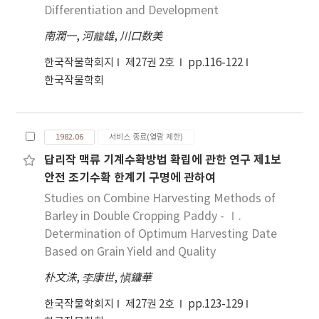
정되지 않았다. 3. 대맥 소맥을 속간교잡하여 2개체의
Differentiation and Development
형태적으로 소맥쪽을 더 닮은 식물체를 얻었으며 이
南潤一
,
河龍雄
,
川口数美
는 생육이 진행될수록 더욱 소맥과 유사하였다. 이밖
에도 시험관내에서 얼마간 자란 9개의 식물체도 얻을
한국작물학회지
제27권 2호
pp.116-122
수 있었다.
한국작물학회
1982.06
서비스 종료(열람 제한)
답리작 맥류 기계수확방법 확립에 관한 연구 제1보
안전 조기수확 한계기 구명에 관하여
Studies on Combine Harvesting Methods of
Barley in Double Cropping Paddy - Ⅰ.
Determination of Optimum Harvesting Date
Based on Grain Yield and Quality
朴文洙
,
李康世
,
愼鏞華
한국작물학회지
제27권 2호
pp.123-129