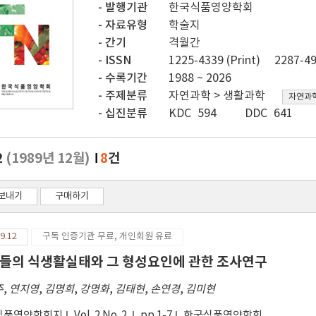
발행기관
한국식품영양학회
자료유형
학술지
간기
격월간
ISSN
1225-4339 (Print)
2287-49
수록기간
1988 ~ 2026
주제분류
자연과학 > 생활과학
자연과학
십진분류
KDC 594
DDC 641
2
(1989년 12월)
8
건
보내기
구매하기
9.12
구독 인증기관 무료, 개인회원 유료
들의 식생활실태와 그 형성요인에 관한 조사연구
주
,
연지영
,
김명희
,
강명화
,
김태현
,
손연경
,
김미현
식품영양학회지
Vol. 2 No. 2
pp.1-7
한국식품영양학회