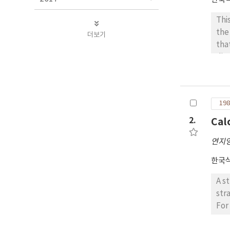
This 
the
더보기
that their hom
dietary habits, and that the
the
198
2.
Cal
연지
한국
A s
strain, the optimal culture conditions for the production of inver
For enzyme produ
30℃, 5.0 and 3.0%, respectively. 2. Enzyme production was reached maxium by