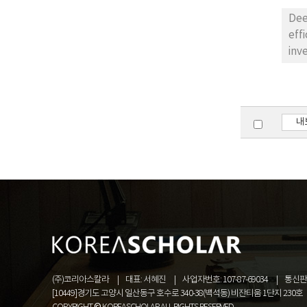
neg
pre
Dee
efficacy`. But t
inv
composed of pento
prostaglandins, sterols,
especia
내
(주)코리아스칼라
대표: 서혜진
사업자번호: 107-87-69034
통신판매
[10449]경기도 고양시 일산동구 호수로 340-38(백석동) 비잔티움 1단지 230호