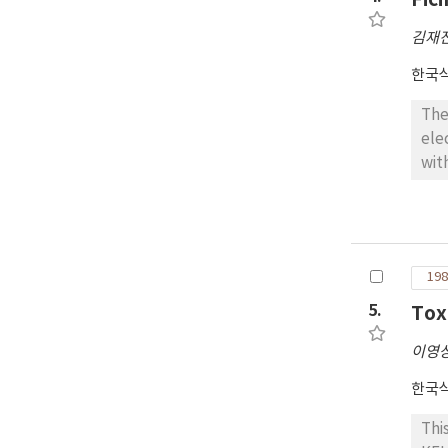
김재
한국
The m
electron micro
wit
myofibrill
fra
198
5.
To
이영
한국
Thi