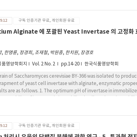
ract plus 0.5% bactopeptone. 3. It was appeared the presence o
.1M Ag^+ and Hg^2+ ion almost block in yeast growth and enzyme production. 4. Invertase
ductivity was reached maxium within 3days on stationary cult
9.12
구독 인증기관 무료, 개인회원 유료
bactopeptone 0.5%, yeast ext
cium Alginate 에 포괄된 Yeast Invertase 의 고
정
,
한명륜
,
정경희
,
조재철
,
박원종
,
한치원
,
장경호
식품영양학회지
Vol. 2 No. 2
pp.14-20
한국식품영양학회
train of Saccharomyces cerevisiae BY-366 was isolated to produ
nt of yeast cell invertase with alginate, enzymatic properties of immobilized cells were investigated. The
ults are as follows. 1. The optimum pH of invertase in immobilize
pH stability of invertase in immobilized cells and non immobilized cells was 6.0 and 
rgy of immobilized cells was 4.7㎉/㏖. 3. The immobilized prepara
uced denaturation. 4. The bead size less than 2㎜ in diameter was de
e activity of immobilized cells was inhibited slightly in batch reaction, and a small column of 
9.12
구독 인증기관 무료, 개인회원 유료
paration could hydrolyze relatively high concentration of sucro
cin 처리시 우육의 단백질 분해에 관한 연구 - 5 . 투과형