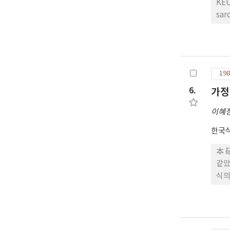
KEU
sar
tox
198
6.
가정
이혜
한국
本 
같았
식의
요한 원인으로
더욱
가정