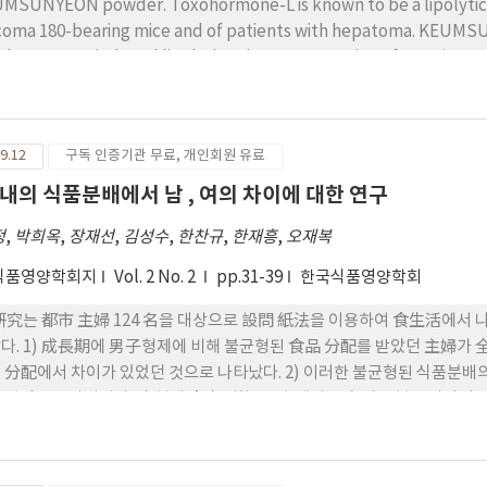
MSUNYEON powder. Toxohormone-L is known to be a lipolytic fac
coma 180-bearing mice and of patients with hepatoma. KEUMS
ohormone-L induced lipolysis at its concentration of 0.5㎎/㎖.
9.12
구독 인증기관 무료, 개인회원 유료
내의 식품분배에서 남 , 여의 차이에 대한 연구
정
,
박희옥
,
장재선
,
김성수
,
한찬규
,
한재흥
,
오재복
식품영양학회지
Vol. 2 No. 2
pp.31-39
한국식품영양학회
硏究는 都市 主婦 124 名을 대상으로 設問 紙法을 이용하여 食生活에서 나타나는 男
다. 1) 成長期에 男子형제에 비해 불균형된 食品 分配를 받았던 主婦가 全體의 약 38%
 分配에서 차이가 있었던 것으로 나타났다. 2) 이러한 불균형된 식품분
 나타났다. 3) 현재 食事形態, 內容에서 男女의 구분은 사라지고 있었으나, 아직도 47.7%의 主婦가 아들의 食事內容에
 신경을 쓰는 것으로 나타나서 표면적으로 나타나는 意識의 변화에 반해 여전히
의 월수입과 社會的 요인인 主婦의 敎育水準은 식생활에서 나타나는 男·女差異와
水準이 높을수록, 가정의 월수입이 높을수록 食生活에서 나타나는 男女