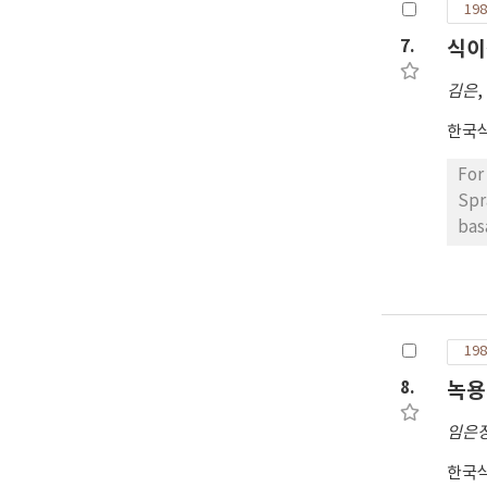
198
7.
식이
김은
,
한국
For
Sprague-Dawley rat
bas
cas
phospholipid 
oil
org
198
are
the
8.
녹용
dec
임은
ser
correla
한국