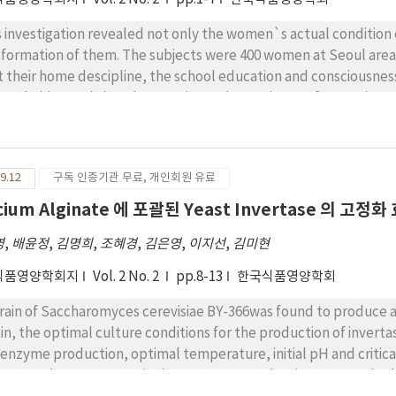
investigation revealed not only the women`s actual condition of dietary habits, but als
 formation of them. The subjects were 400 women at Seoul area. 
e descipline, the school education and consciousness were all related to the formation and their
 practice and experience of preparing meals were most important in order to cultivate
ir good dietary habits. 2. Actual condition of dietary habits were
9.12
구독 인증기관 무료, 개인회원 유료
cium Alginate 에 포괄된 Yeast Invertase 의 고
영
,
배윤정
,
김명희
,
조혜경
,
김은영
,
이지선
,
김미현
식품영양학회지
Vol. 2 No. 2
pp.8-13
한국식품영양학회
train of Saccharomyces cerevisiae BY-366was found to produce 
tase were investigated. The results are as follows : 1.
ction, optimal temperature, initial pH and critical concentrations of sucrose and raffinose were
 organic nitrogen source, 0.3% yeast