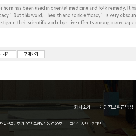
ative in general. Therefore I think that we must eat dietary pho
vent development of atherosclerosis and fat liver.
r horn has been used in oriental medicine and folk remedy. It h
his word, `health and tonic efficacy`, is very obscure in modern sense. This report attempts to
estigate their scientific and objective effects among many pap
ses, hexoses, acid mucopolys-accharides, free and ester fatty acids, glycolipids, phospholipids,
 protein and peptides, free amino acids, minerals, hormones etc. Deer horn extract
lly increases body weight gain and feed efficiency, and it stimulates the ability of spermatogenesis of animal.
However, a few papers have reported concerning the toxicity and
보내기
구매하기
회사소개
개인정보취급방침
업신고번호: 제 2015-고양일산동-0100 호
고객정보관리 : 허지영