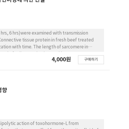
smission
ation with time. The length of sarcomere in
4,000원
구매하기
영향
 lipolytic action of toxohormone-L from