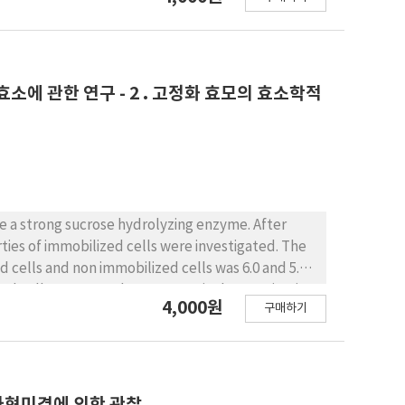
f 0.1M Mn^2+ and Fe^2+ ion was essential factors,
ure with medium-composed of sucrose 3%,
ract 0.3%, K_2HPO_4 0.1%, MgSO4·7H_2O 0.05%.
정화 효소에 관한 연구 - 2 . 고정화 효모의 효소학적
ce a strong sucrose hydrolyzing enzyme. After
d cells and non immobilized cells was 6.0 and 5.0,
5.0, respectively. 2. Activation
4,000원
구매하기
tion exhibited high resistance to heat and urea
sirable. 5. In spite of repeated use, the
the immobilized
se almost quantitatively to more than 6 days.
 전자현미경에 의한 관찰