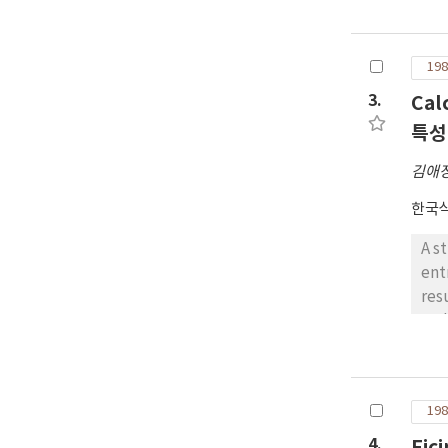
ext
on the other hand, 0
pro
198
3.
Cal
특성
김애
한국
A s
entrapme
res
and 
ene
ind
enzym
198
pre
4.
Fi