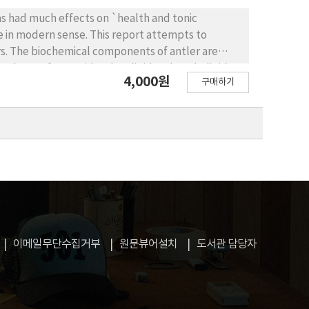
spholipid unpurified from vegetable oil to
as had much effects on `health and tonic
ers. The biochemical components of antler are
4,000원
구매하기
 side effects of antler.
이메일무단수집거부
원문뷰어설치
도서관 담당자