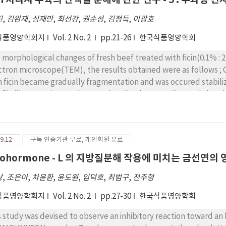
진
,
김완재
,
심재만
,
최선강
,
권순성
,
김정득
,
이광호
식품영양학회지
Vol. 2 No. 2
pp.21-26
한국식품영양학회
orphological changes of fresh beef treated with ficin(0.1% : 2 hrs, 6 hrs)were examined with tran
scope(TEM), the results obtained were as follows ; Connective tissue protein in fresh beef treated
h ficin became gradually fragmentation and was occured stabiliz
ar protein was elongated, M-line became dim, and the I-band of Z-line was broken and became
gmentation with time.
9.12
구독 인증기관 무료, 개인회원 유료
xohormone - L 의 지방질분해 작용에 미치는 금선연의 
상
,
조은아
,
차윤환
,
윤도원
,
임덕호
,
최범구
,
전주형
식품영양학회지
Vol. 2 No. 2
pp.27-30
한국식품영양학회
s study was devised to observe an inhibitory reaction toward an