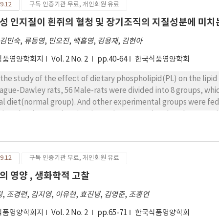
9.12
구독 인증기관 무료, 개인회원 유료
성 인지질이 흰쥐의 혈청 및 장기조직의 지질성분에 미치
김민숙
,
류동영
,
민오진
,
백흠영
,
김용재
,
김현아
식품영양학회지
Vol. 2 No. 2
pp.40-64
한국식품영양학회
 the study of the effect of dietary phospholipid(PL) on the lip
s, 56 Male-rats were divided into 8 groups, which was composed of 7. One group was fed with
al diet(normal group). And other experimental groups were fed 
ein: salt mixture : vitamin mixture(60 : 18 : 4 : 1) and at the same
-free soybean oil, corn oil and sesame oil, and phospholipid-containing soybean oil, corn oil and sesame
 respectively. After 60 days the rats were fasted for 12 hours a
an tissues. The lipid and protein components of serum and organ 
9.12
구독 인증기관 무료, 개인회원 유료
 summarized as follows. The supplementation of dietary phospho
 growth rate of experimental rats ; it increases the level of seru
의 영양 , 생화학적 고찰
reases the value of total-cholesterol (T-chol.)/PL ; it decreases
정
,
조경련
,
김지영
,
이유현
,
효진녕
,
김영준
,
조홍연
um protein and it increases the level of phosphatidyl ethanolam
tion coefficients among the contents of T-chol., of HDL-chol. and of phospholipid in serum and liver are
식품영양학회지
Vol. 2 No. 2
pp.65-71
한국식품영양학회