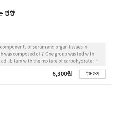
는 영향
id components of serum and organ tissues in
ad libitum with the mixture of carbohydrate :
 time fed administratively with 1 gram of
6,300원
구매하기
nd then decapitated to collect blood and separate
tissues were analized. The results of this study
lipid decreases the food efficiency ratio and
m phospholipid and cholesterol ester, but
 the value of albumin/globulin (A/G ratio)of
ine(PE) in serum and organ tissues. And the