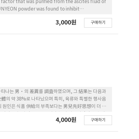
tor that was purified from the ascites fluid of
UNYEON powder was found to inhibit
3,000원
구매하기
·의 差異를 調査하였으며, 그 結果는 다음과
로 나타났으며 특히, 육류와 특별한 행사음
배의 원인은 식품 供給의 부족보다는 男兒先好思想이 더 중
4,000원
구매하기
 sex bias가 존재함을 보여주었다. 4) 經濟的 요인인
 유의적인 상관관계가 있었다. 즉, 주부의 敎育
差異를 반대하는 경향이었다.