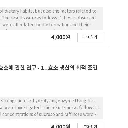
o the factors related to
The results were as follows : 1. It was observed
4,000원
구매하기
 generally not satisfactory.
정화 효소에 관한 연구 - 1 . 효소 생산의 최적 조건
a strong sucrose-hydrolyzing enzyme Using this
4,000원
구매하기