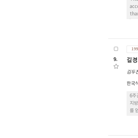
acc
than those of girls, 
int
25-75% and upper 
TSK, and blood pressure of boys were 145.5㎝, 40.6kg, 19.3mm, and 114.5/68. 
148.4cm, 38.9kg, 16.7mm, 112.3/67.0mmHg. The 
199
int
9.
길경
김두
한국
6주
지방성분을 생화
를 
중 
감소하였으나, 유의성은 인정되지 않았다
였다