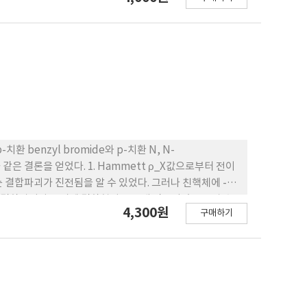
말토오스 생산량을 높이고, 갈변화와 탁도를 감소시켜야 한다.
 benzyl bromide와 p-치환 N, N-
같은 결론을 얻었다. 1. Hammett ρ_X값으로부터 전이
 결합파괴가 진전됨을 알 수 있었다. 그러나 친핵체에 -
하여 결합파괴와 동시에 결합형성도 크게 진전되었음을 알 수
4,300원
구매하기
결합형성이 작게 되고 기질의 치환기가 전자 받게기일수록 결
. 4. 퍼텐셜 에너지 표면 모델에 적용했을 때 반응은 각
매화 피라미터식에 적용하였더니 본 반응은 용매의 편극-극