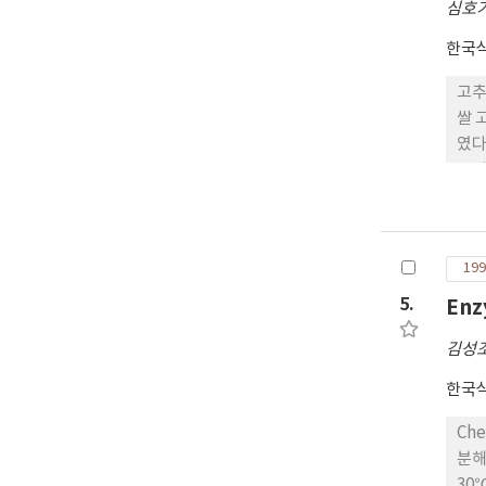
심호
한국
고추
쌀 고추장
였다
으며
속성
는 것으로 나타났으며, 질
의 
199
5.
Enz
김성
한국
Che
분해에 관여하
30℃, pH 7.0과 Asp. sp. 기원 protease-50℃, pH 8.0에서 최대의 활성을 보였으며, lipas