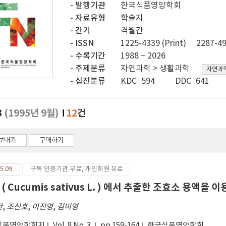
발행기관
한국식품영양학회
자료유형
학술지
간기
격월간
ISSN
1225-4339 (Print)
2287-49
수록기간
1988 ~ 2026
주제분류
자연과학 > 생활과학
자연과학
십진분류
KDC 594
DDC 641
3
(1995년 9월)
12
건
보내기
구매하기
5.09
구독 인증기관 무료, 개인회원 유료
( Cucumis sativus L. ) 에서 추출한 조효소 용액을 이용
환
,
조신호
,
이진영
,
김미영
식품영양학회지
Vol. 8 No. 3
pp.159-164
한국식품영양학회