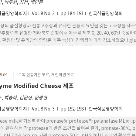
기
,
박무희
,
최청
,
배만종
식품영양학회지
Vol. 8 No. 3
pp.184-191
한국식품영양학회
장의 품질향상과 전통고추장과 유사한 관능적 요인을 갖는 고추장을 제조하
으로 유명한 전라북도 순창에서 메주를 제조 0, 20, 40, 60일 숙성하여 숙성기간별로 구분된 메주의 화학적 특성 변화를 조사하
. 환원당 및 유리당의 함량은 메주 숙성이 진행됨에 따라 감소하였으나 gluc
 비휘발성 유기산의 총함량도 속성 40일 메주에서 459.25㎎%로 가장 높았다.
 메주에서 가장 높은 함량을 보였으며 속성기간에 따른 유기산의 변화는 
소화합물 및 유리아미노산의 함량 역시 숙성 40일 메주에서 가장 높은 함량을 보여 숙성 40일 메주에서 미생물
대사가 가장 활발한 것으로 사료되었다.
5.09
구독 인증기관 무료, 개인회원 유료
yme Modified Cheese 제조
조
,
백승화
,
김운성
,
문광현
식품영양학회지
Vol. 8 No. 3
pp.192-198
한국식품영양학회
ese milk를 기질로 하여 pronase등 protease와 palanatase ML등 
는 각 protease의 반응 조건을 살펴본 결과, pronase-30℃, pH 7.0, pancreatin-40℃, pH 8.0, paciflc protease-
e의 반응 조건은 pancreatic lipase-50℃,