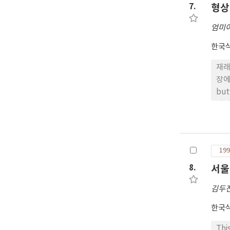
But
7.
형상
Spi
엄미
Jip
hig
한국
red
res
재래식 벽돌형 메주(A
coo
장에서 citric 
Pri
butyric acid(nd∼
sample
타났다. La
sam
는 담금 직후에 C구에서,
and
palmitic, stearic, oleic, linoleic, lin
tes
199
8.
서울
김두
한국
Thi