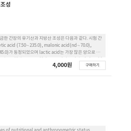
annin. The smallest amount of sweet taste was a
 조성
the and lowest was Jip Sean Na Mul. Among of them
 not strong bitter taste in sensory evaluation. The
nd the lowest of them was Shoe Bi Rum. 3. The
ined as 1.80∼4.9g%, 1.84∼3.57g%
 the lowest was Shoe Bi Rum. The highest of
onvolvulus. Among of these results an Evening
r components. 4. The level of chlorophyll of fresh
4,000원
구매하기
largest of cooked samples was So Ru Jaeng Yi
Jip Sean Na Mul was not similar to the sensory
았다. Linolenic acid와 arachidonic acid는 C구에서만 분리되었다.
es of nutritional and anthropometric status