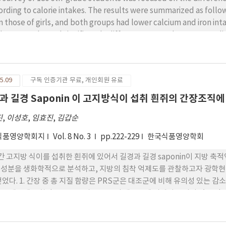
ording to calorie intakes. The results were summarized as follow
and both groups had lower calcium and iron intakes compared with RDA. But all the nutrient
akes were showed significantly different among three groups div
25%), therefore it suggested that subjects had a large individual variance. 2) Mean height, weight,
4㎜Hg respectively, and girls were
differences in anthropometric status according calorie and calcium
5.09
구독 인증기관 무료, 개인회원 유료
ake were not found. This study showed protein intake had influe
과 길경 Saponin 이 고지방식이 섭취 흰쥐의 간장조직에
진
,
이성호
,
임효진
,
김갑순
식품영양학회지
Vol. 8 No. 3
pp.222-229
한국식품영양학회
간 고지방 식이를 섭취한 흰쥐에 있어서 길경과 길경 saponin이 지방 
학적으로 분석하고, 지방의 침착 억제도를 관찰하고자 광학현미경에 의한 조직학적 검사를 실시하여 다음과 같은 결과
얻었다. 1. 간장 중 총 지질 함량은 PRS군은 대조군에 비해 유의성 있는 감
총콜레스테롤 함량은 PRP군과 PRS군이 대조군에 비해서 유의성 있는 감소
. 4. 간장에서의 조직학적 분석 결과는 PRP군과 PRS군 모두 현저한 지방 침착억제 효과를 보
.