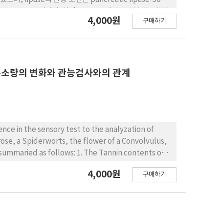
4,000원
구매하기
보였다. Pacific protease와 pronase에 의해
많은 유리 지방산생성량(24.63 ㎎/㎖)을 보였다. 각 EMC의 지
 엽록소량의 변화와 관능검사와의 관계
nce in the sensory test to the analyzation of
olvulus,
nt
4,000원
구매하기
unt of them was in an Evening Primerose. The
s of samples were determined as 25.15∼179.5㎎%,
em was O Yi Pul and So Ru Jaeng Yi respectively.