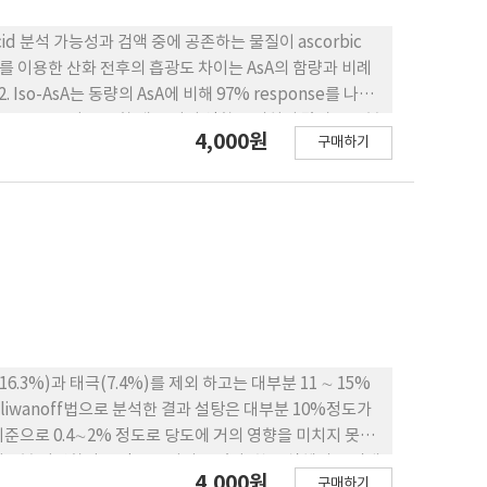
 acid 분석 가능성과 검액 중에 공존하는 물질이 ascorbic
.O를 이용한 산화 전후의 흡광도 차이는 AsA의 함량과 비례
so-AsA는 동량의 AsA에 비해 97% response를 나타
4,000원
구매하기
류가 공존하더라도 AsA 분석에는 별로 영향을 미치지 않음
.3%)과 태극(7.4%)를 제외 하고는 대부분 11 ∼ 15%
기준으로 0.4∼2% 정도로 당도에 거의 영향을 미치지 못하
 대부분 갈변화되고 탁도를 지니고 있다. 한국 식혜의 품질개
4,000원
구매하기