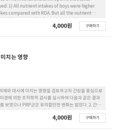
ed: 1) All nutrient intakes of boys were higher
ided by percentile of calorie intake(lower 25%,
4,000원
구매하기
nce on height and weight of boys.
 미치는 영향
축적억제와 대사에 미치는 영향을 검토하고자 간장을 중심으로
소를 보였으나 PRP군은 유의할만한 변화는 없었다. 2. 간장
를 보였다. 3. 중성지질 함량은 실험군이 대조군보다 다소
4,000원
구매하기