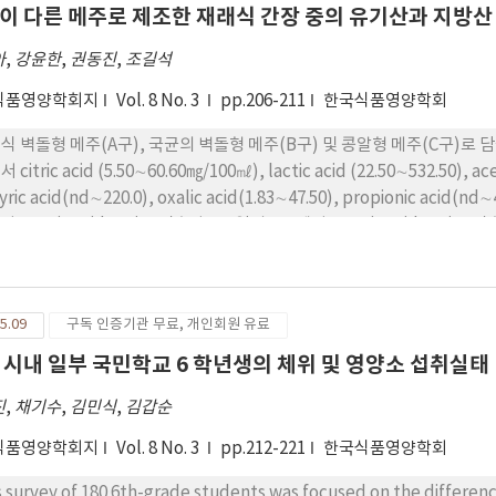
 So Ru Jaeng Yi is not appeared sweety becase this have much t
이 다른 메주로 제조한 재래식 간장 중의 유기산과 지방산
derwort. The highest level of bitter taste was So Ru Jaeng Yi 
아
,
강윤한
,
권동진
,
조길석
 Sean Na Mul is similar to organoleptic test but So Ru Jaeng Yi is
hest level of sour taste of cooked samples was So Ru Jaeng Yi a
식품영양학회지
Vol. 8 No. 3
pp.206-211
한국식품영양학회
ucing sugar contents of fresh sample and cooked samples were determ
pectivley. The largest of fresh samples were So Ru Jaeng Yi and
구), 국균의 벽돌형 메주(B구) 및 콩알형 메주(C구)로 담금한 간장의 유기산과 지방산 조성은 다음과 같다. 시험 간
ked samples were an Evening Primerose and the lowest was a C
acid (5.50∼60.60㎎/100㎖), lactic acid (22.50∼532.50), acetic acid (7.50∼235.0), malonic acid(nd∼70.0),
merose was not similar to sensory test because it has much othe
220.0), oxalic acid(1.83∼47.50), propionic acid(nd∼45.0)가 동정되었으며 lactic acid는 가장 많은 양으로 나
s and cooked smaples were determined as 11.7∼39㎎%, 11.3∼40.3㎎% respectively. The highest of fresh
ctic acid는 담금 직후와 180일의 B구에서, acetic acid는 담금 직후와 120일에 C구, 180일에는 B구에서 높았다. Citric acid
ples was Shoe Bi Rum and the lowest was Jip Sean Na Mul. The 
 이후는 B구에서 높았으며, butyric acid는 120일까지 A구가 높았다. 180일 숙성간장에서 myristic,
 the lowest was a Jip Sean Na Mul. Amoung of these results the 
olenic, arachidonic acid가 분리되었다. 조성비율은 B구와 C구에서 oleic acid가
t and the other samples
32.59∼53.79%로 높았고, A구에서 stearic acid가 49.7%로 높
5.09
구독 인증기관 무료, 개인회원 유료
 시내 일부 국민학교 6 학년생의 체위 및 영양소 섭취실태
진
,
채기수
,
김민식
,
김갑순
식품영양학회지
Vol. 8 No. 3
pp.212-221
한국식품영양학회
s survey of 180 6th-grade students was focused on the differenc