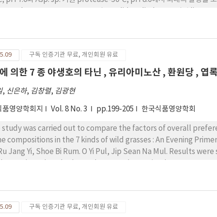
ea 기원 lipase-40℃, pH 6.0 이었다. 최적 반응조건에서 가수분해를 행한
 반응 시간이 증가할수록 유리아미노산의 양과 유리지방산의 양이 증가하는 경향을 
 0.67㎎/㎖과 0.74 ㎎/㎖의 유리 아미노산을 생성하였으며, 유리 아미노산중 glutamic acid와 leucine이 가장 많은 함량을
다. Candida cylindracea 기원 lipase를 이용하여 가수분해시 가장 
5.09
구독 인증기관 무료, 개인회원 유료
결과 butyric acid, palmitic acid, stearic acid와 oleic acid의 함량이 보였다. Pancreatin에 의해 가수분해 후
e를 사용하여 제조한 EMC의 관능검사 결과, pancreatic lipase를 이용한 EMC가 가장 쓴맛이 강하였고, palatase에 의한
에 의한 7 종 야생호의 타닌 , 유리아미노산 , 환원당 ,
C는 가장 바람직한 cheese 향기를 가지고 있다
일
,
신은하
,
김창렬
,
김광현
식품영양학회지
Vol. 8 No. 3
pp.199-205
한국식품영양학회
 study was carried out to compare the factors of overall prefere
ompositions in the 7 kinds of wild grasses : An Evening Primerose, a Spiderworts, the flower of a Conv
Yi Pul, Jip Sean Na Mul. Results were summaried as follows: 1. The Tannin contents of
 sample and cooked samples were determined as 0.27∼2.4g%, 0.25∼1.43g% respectively. The largest amou
fresh samples was contained in a Shoe Bi Rum. The smallest amo
 level of cooked samples was found in a Shoe Bi Rum, and the lowest was in the O Yi Pul. These results were
ilar to sensory test. 2. The free amino acid contents of 2 kind
5.09
구독 인증기관 무료, 개인회원 유료
6∼13.6㎎% respectively. The largest amount of sweet taste of th