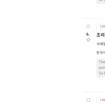
pH 8.0, palatase ML-50℃, pH 7.0과 Candida cylindrac
결과
가수분해시
보였
199
방산조성을 살펴본 
각 lipas
6.
조리
EM
이재
한국
The
some c
So Ru Jang Yi, Shoe Bi Rum. O 
fresh
of 
highest
sim
199
1.8