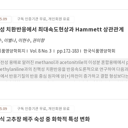
선을 위해서는 설탕을 사용하지 말고 
5.09
구독 인증기관 무료, 개인회원 유료
성 치환반응에서 최대속도현상과 Hammett 상관관계
수
,
이별나
,
이현수
,
권미향
식품영양학회지
Vol. 8 No. 3
pp.172-183
한국식품영양학회
전성 용매로 알려진 methanol과 acetonitrile의 이성분 혼합용매에서 p-치환
methylaniline과의 친핵성 치환반응을 반응속도론적으로 연구하여 다음과 
에서 반응기질의 반응 중심 원자에 양(+)하전이 증가하고 결합 형성보다는
_2기가 치환된 Y-p-NO_2인 경우 반응 중심 원자에 음(-)하선이 증가
다. 2. Hammett ρ_Y값으로부터 기질의 치환기가 전자주게기일수록 
크대 되었음을 알 수 있었다. 3. 교차 상호작용 상수, ρ_XY값으로부터 80%(v/v)의 methanol조성에서 친핵체가 반응 기질을
하는 능력이 가장 크게 나타나고 동시에 결합형성이 잘 진전됨을 보여 주었다
5.09
구독 인증기관 무료, 개인회원 유료
지수로부터 구한 반응물의 전이상태의 구조와 잘 일치하였다. 5. 분광용
효과에 크게 지배됨을 알 수 있었다.
식 고추장 메주 숙성 중 화학적 특성 변화