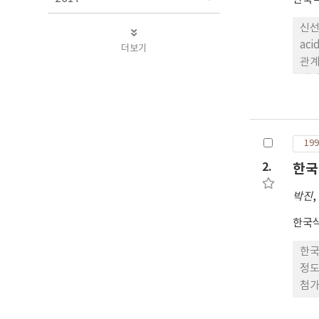
신선
ac
더보기
관계
내어 A.O
석 
을 알 수
한 저해효과를 나
199
Fe
2.
한국
박진
,
한국
한국
정도의 함량을 나타냈으
첨가
는 