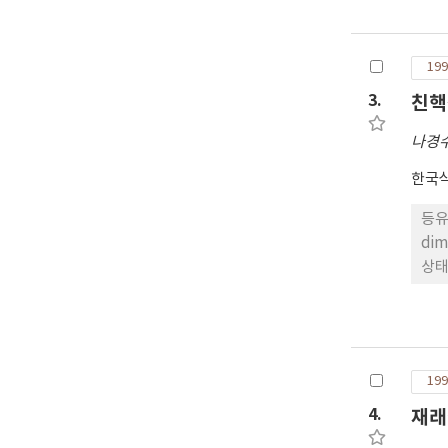
199
3.
친핵
나경
한국
등유
di
상태
NO
있었
합형성이 
공격
199
반응
성 
4.
재래