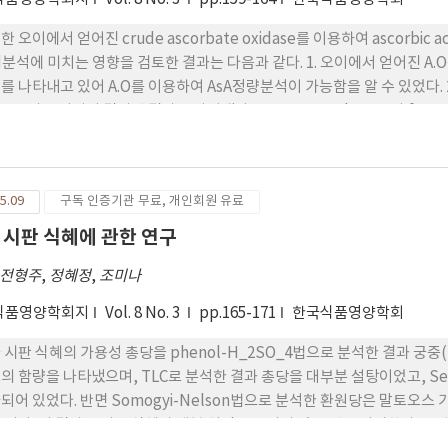
한 오이에서 얻어진 crude ascorbate oxidase를 이용하여 ascorbic
id분석에 미치는 영향을 검토한 결과는 다음과 같다. 1. 오이에서 얻어진 A
를 나타내고 있어 A.O를 이용하여 AsA정량분석이 가능함을 알 수 있었다. 2. I
의 특이성이 결여된 결과를 나타냈다. 3. Sucrose, glucose와 fructose는 AsA와 공존할 때는 기피 영향을 미치지 많아 AsA 분
시료에 일반적으로 당이 많이 포함되어 있음을 생각할 때 상당한 수준의 당
 없었다. 4. EDTA 그리고 citric acid는 AsA와 공존할 때 5배, 50배에는 약간 저해적으로 영향을 나타냈으나 500배에서는 현저
타내었다. 5. Cu^2+, Fe^2+이온은 AsA와 공존할 때 0.01M 농도에서는 AsA 분석에 상당한 저해효과를 나타냈으며,
5.09
구독 인증기관 무료, 개인회원 유료
^3+ 이온의 경우는 0.1M 농도에서도 거의 영향을 미치지 않았다.
 시판 식혜에 관한 연구
전형주
,
정혜정
,
조미나
식품영양학회지
Vol. 8 No. 3
pp.165-171
한국식품영양학회
 시판 식혜의 가용성 총당을 phenol-H_2SO_4법으로 분석한 결과 궁중(16
며, TLC로 분석한 결과 총당을 대부분 설탕이었고, Seliwanoff법으로 분석한 결과 설탕은 대부분 10%정도가
되어 있었다. 반면 Somogyi-Nelson법으로 분석한 환원당은 말토오스 
양이다. 이 결과는 시판 식혜가 대분 설탕물로 되어 있는 것을 의미한다. 또