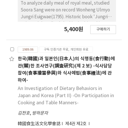
To analyze daily meal of royal meal, studied
Soora Sang were on record Wonheng Ulmyo
Jungri Euigwae(1795). Historic book 'Jungri
Euigwae' described the king's visit to his
5,400원
구매하기
father's royal tomb 'Hyun Neung Won',
during the domain of Cheung Jo, the 22nd
King of Choson Dynasty. The results obtained
1989.06
구독 인증기관 무료, 개인회원 유료
from this study are as follows. A dining table
was round table with feet as black lacquer.
한국(韓國)과 일본인(日本人)의 식행동(食行動)에
Vessels were brazen vessel, silverware and
관(關)한 조사연구(調査硏究)(제 2 보) -식사담당
earthenware. Kinds of dishes indicated as the
참여(食事擔當參與)와 식사예법(食事禮法)에 관
number of vessels (sets). Food was arranged
하여-
in two kinds of table, the first one called the
An Investigation of Dietary Behaviors in
main table, the second the side table. The
Japan and Korea (Part II) -On Participation in
number of sets to be arranged on the table
Cooking and Table Manners-
were different according to the royal status
of the eater. 15 sets for king's mother, 7 sets
김천호
,
방하문자
for the king and his elder sister, the latter
韓國食生活文化學會誌
제4권 제2호
sets being arranged on a single table. Soy and