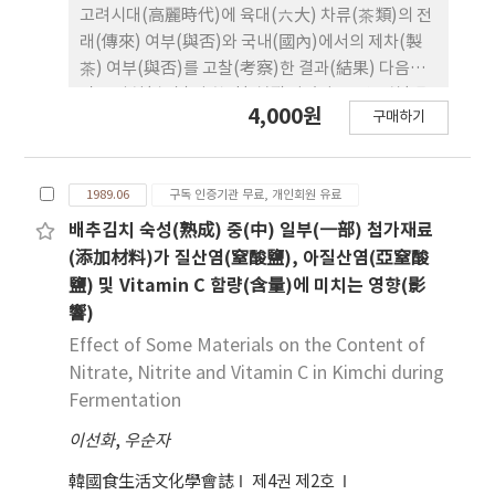
where they didn't begin eating until all
고려시대(高麗時代)에 육대(六大) 차류(茶類)의 전
families gathered or the elders began. In
래(傳來) 여부(與否)와 국내(國內)에서의 제차(製
Japan the civilities before and after meals
茶) 여부(與否)를 고찰(考察)한 결과(結果) 다음과
were so often customarily expressed and
같은 사실(史實)이 확인(確認)되었다. 1. 연고차(硏
4,000원
they had the regular order of seats. The
구매하기
膏茶)가 전래(傳來)되어, 국내(國內)에서도 생산(生
figure of frequency of taking meals with TV
産)되었다. 2. 향차(香茶)는 백차(白茶)로 만들어졌
watching was about 45% in Japan of
을 것으로 추정(推定)된다. 3. 엄차와 대차(大茶)는
breakfast and supper and more than 30% in
1989.06
구독 인증기관 무료, 개인회원 유료
청차(靑茶)였던 것으로 추정(推定)된다. 4. 고려말기
Korea of supper. As for the participation in
(高麗末期)에는 녹차(綠茶)인 엽차(葉茶)도 음용
배추김치 숙성(熟成) 중(中) 일부(一部) 첨가재료
cooking and table manners, national
(飮用)되었다.
(添加材料)가 질산염(窒酸鹽), 아질산염(亞窒酸
characteristics were clearly found out. In
鹽) 및 Vitamin C 함량(含量)에 미치는 영향(影
both countries, the newly modernized and
響)
democratized style of dietary behaviors was
Effect of Some Materials on the Content of
being made, rather sooner in Japan, out of
Nitrate, Nitrite and Vitamin C in Kimchi during
the specific East-Asian traditional dining
Fermentation
culture.
이선화
,
우순자
韓國食生活文化學會誌
제4권 제2호