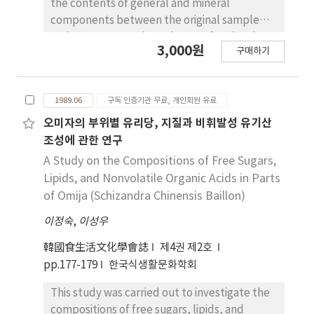
the contents of general and mineral
components between the original sample
and water extract in each part of omija. The
3,000원
구매하기
content of Carbohydrate was highest in
endocarps, and that the crude protein and
crude lipid in seeds. The contents of K and
1989.06
구독 인증기관 무료, 개인회원 유료
Mn in the fruits, endocarps, and seeds were
all higher than those of the other cations. The
오미자의 부위별 유리당, 지질과 비휘발성 유기산
content of K and Zn in endocarps were three
조성에 관한 연구
to four times as much as those of seeds. and
A Study on the Compositions of Free Sugars,
the content of Na, Ca, and Cu in endocarps
Lipids, and Nonvolatile Organic Acids in Parts
were 1.5 to 1.75 times of seeds. Mineral
of Omija (Schizandra Chinensis Baillon)
contents by water extract in each part were
이정숙
,
이성우
ordered as K, Mg, Ca, and Fe. As the
percentage of each ion in water extract on
韓國食生活文化學會誌
제4권 제2호
the basis of original sample, Fe was the
pp.177-179
한국식생활문화학회
highest ratio of behavior, and Mn was lowest.
This study was carried out to investigate the
compositions of free sugars, lipids, and