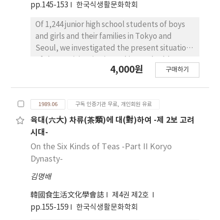
pp.145-153
한국식생활문화학회
bean paste were ruled out from kind of sets.
Kinds of dishes served with a meal generally
Of 1,244 junior high school students of boys
were cooked rice (飯), soup (羹), heavy soup
and girls and their families in Tokyo and
(助致), jerked meat (佐飯), meat fish and
Seoul, we investigated the present situations
others broiled with seasoning (灸伊), salted
of the participation in cooking and table
4,000원
fish shrimp and etc, cooked potherbs and
구매하기
manners. In both countries, the average age
potherbs (菜), pickled vegetables (沈菜, 淡沈
of parents was 40's, and the ratio of the kinds
菜) soy and bean paste (醬). The meat and
of fathers' job was similar including 75% of
fish and vegetable in the composition of a
1989.06
구독 인증기관 무료, 개인회원 유료
full-time salaried workers, while that of
menu were well arranged.
mothers' in Japan was 63%, in Korea 23%.
육대(六大) 차류(茶類)에 대(對)하여 -제 2보 고려
The male participation in cooking in both
시대-
countries was found in younger generations
On the Six Kinds of Teas -Part II Koryo
and that of fathers and boys in Korea was
Dynasty-
significantly fewer than in Japan, which is
김명배
regarded as the influence of Confucianism
and employment of housekeepers. The
韓國食生活文化學會誌
제4권 제2호
figure of frequency of supper taken together
pp.155-159
한국식생활문화학회
daily was 27% in Japan and 54% in Korea