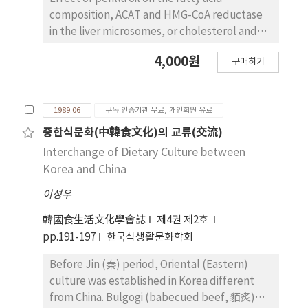
composition, ACAT and HMG-CoA reductase
in the liver microsomes, or cholesterol and
protein in serum of rabbit were examined. 1.
4,000원
구매하기
The content of total protein in serum was
almost same amount of both groups, but α1-
globulin and r-globuline were incresed or β-
1989.06
구독 인증기관 무료, 개인회원 유료
globulin was decresed compared with
control. 2. The content of high density
중한식문화(中韓食文化)의 교류(交流)
lipoprotein incresed, and the content of low
Interchange of Dietary Culture between
density lipoprotein decresed in lipoprotein. 3.
Korea and China
Total cholesterol and triglyceride were
이성우
decresed, and the content of phospholipid
was incresed. 4. Perilla oil did not effect for
韓國食生活文化學會誌
제4권 제2호
changing blood glucose and Na+, K+
pp.191-197
한국식생활문화학회
electrolytes. 5. Perilla oil did not effect for
changing serum GOT and GPT in rabbit. 6. The
Before Jin (秦) period, Oriental (Eastern)
activity of ACAT decresed and the activity of
culture was established in Korea different
HMG-CoA reductase incresed. The activity of
from China. Bulgogi (babecued beef, 貊炙)