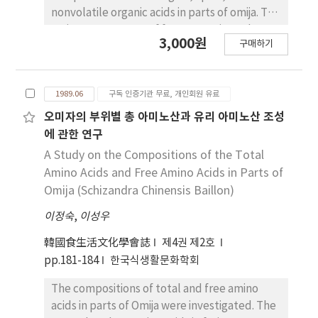
nonvolatile organic acids in parts of omija. The
major components of free sugars in each part
3,000원
구매하기
of omija were fructose and glucose. The
contents of those were similar in fruits and
endocarps, however, the content of glucose
1989.06
구독 인증기관 무료, 개인회원 유료
was 1.5 times as much as that of fructose in
seeds. The content of lipids in endocarps was
오미자의 부위별 총 아미노산과 유리 아미노산 조성
2.4 times as much as that in seeds, and major
에 관한 연구
composition of lipids was neutral lipid. In the
A Study on the Compositions of the Total
contents of nonvolatile organic acids, the
Amino Acids and Free Amino Acids in Parts of
content of citric acid that content was 61 to
Omija (Schizandra Chinensis Baillon)
68% depend on each part of sample was
이정숙
,
이성우
highest among other components, and that
of malic acid being 25 to 30% was followed.
韓國食生活文化學會誌
제4권 제2호
The contents of nonvolatile organic acids of
pp.181-184
한국식생활문화학회
water extract were 74.5, 55.9, and 69.2% as
high as those of original sample in fruits,
The compositions of total and free amino
endocarps, and seeds, respectively. The
acids in parts of Omija were investigated. The