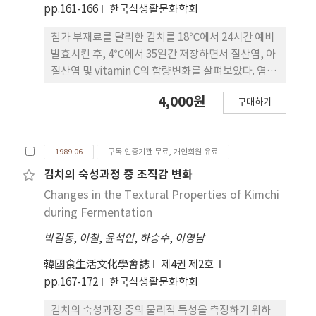
pp.161-166
한국식생활문화학회
첨가 부재료를 달리한 김치를 18℃에서 24시간 예비
발효시킨 후, 4℃에서 35일간 저장하면서 질산염, 아
질산염 및 vitamin C의 함량변화를 살펴보았다. 염도
가 2.5% 수준인 김치 숙성도를 pH와 산도로 판정해
4,000원
구매하기
볼 때, 초기 숙성속도는 새우젓〉멸치, 갓, 마늘〉대
조구, 무우〉ascorbic acid〉K-sorbate 순이었고
35일 후 pH 기준으로, 그 숙성도는 대조구〉갓〉무
1989.06
구독 인증기관 무료, 개인회원 유료
우〉ascorbic acid, 멸치젓〉새우젓〉K-
sorbate〉마늘 첨가구 순이었다. 총 vitamin C 함량
김치의 숙성과정 중 조직감 변화
은 적숙기인 2주에 ascorbic acid 첨가구를 제외한
Changes in the Textural Properties of Kimchi
시료들에서 18.2-26.4 mg%로 담금직후와 같은 수준
during Fermentation
이었다. 그 중 환원형 ascorbic acid 보존율은 마늘,
박길동
,
이철
,
윤석인
,
하승수
,
이영남
갓, K-sorbate 첨가구에서 비교적 좋았다. 질산염,
아질산염의 함량은 숙성초기에 마늘, 무우첨가 김치
韓國食生活文化學會誌
제4권 제2호
에서 비교적 높았으며, 숙성기간 중 질산염의 함량범
pp.167-172
한국식생활문화학회
위는 260-490ppm이었고, 숙성 3주째에 최소량을
나타내었으며 이때 아질산염은 검출되지 않았다. 그
김치의 숙성과정 중의 물리적 특성을 측정하기 위하