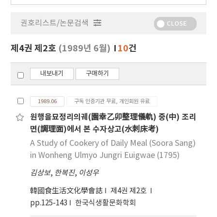
행
물
권호리스트/논문검색
정
CLOSE
보
보
제4권 제2호
(1989년 6월)
10
건
기
내보내기
구매하기
1989.06
구독 인증기관 무료, 개인회원 유료
원행을묘정리의궤(園幸乙卯整理儀軌) 중(中) 조리
면(調理面)에서 본 수자상고(水刺床考)
A Study of Cookery of Daily Meal (Soora Sang)
in Wonheng Ulmyo Jungri Euigwae (1795)
김상보
,
한복진
,
이성우
韓國食生活文化學會誌
제4권 제2호
pp.125-143
한국식생활문화학회