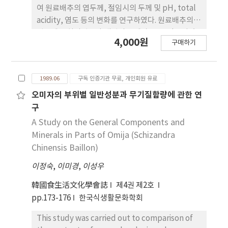
리고, 총 vitamin C 함량도 이때 가장 낮았다.
여 원료배추의 엽두께, 절임시의 두께 및 pH, total
acidity, 염도 등의 변화를 연구하였다. 원료배추의
엽두께는 최외엽보다 내엽의 두께가 50% 감소되었
4,000원
구매하기
고 절임의 경우에서는 외엽이 내엽보다 감소율이 낮
았다. 배추조직의 절단력 측정에서는 절임으로 인하
여 상대적인 절단력이 높았고 김치숙성이 되면서 증
1989.06
구독 인증기관 무료, 개인회원 유료
가하며 7일을 기준으로 감소하였다. Stress에서도
상대적 절단력과 같은 경향이나 숙성 후의 감소되는
오미자의 부위별 일반성분과 무기질함량에 관한 연
점이 잘 나타나지 않았다. pH의 변화에 대한 상관식
구
은 Y=0.23X+6.13이었고 젖산함량의 관계식은
A Study on the General Components and
Y=0.09X-0.01로서 매우 완만한 기울기이었으며 김치
Minerals in Parts of Omija (Schizandra
로서의 적정수준은 pH4.2, 젖산함량은 0.63의 수준
Chinensis Baillon)
이었고 기간은 7일이었다.
이정숙
,
이미경
,
이성우
韓國食生活文化學會誌
제4권 제2호
pp.173-176
한국식생활문화학회
This study was carried out to comparison of