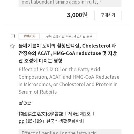
content of oxalic acid in seeds was lower than
most abundant amino acids in fruits,
that of it in original sample.
endocarps, and seeds were arginine
3,000원
구매하기
(50.80%), lysine (14.37%), glutamic acid
(14.22%), respectively. Since the amino acid
scores of fruits, endocarps, and seeds were
1989.06
구독 인증기관 무료, 개인회원 유료
9.4, 11.9, and 16.7, respectively, the limiting
amino acid of each part were S-compound
들깨기름이 토끼의 혈청단백질, Cholesterol 과
amino acids. In the composition of free amino
간장속의 ACAT, HMG-CoA reductase 및 지방
acids, contents of lysine were highest one
산 조성에 미치는 영향
such as 51.78, 57.00 and 32.88% in fruits,
Effect of Perilla Oil on the Fatty Acid
endocarps and seeds, respectively. The
Composition, ACAT and HMG-CoA Reductase
contents of histidine from free amino acids
in Microsomes, or Cholesterol and Protein in
were 23.62% in fruits, 22.37% in endocarps,
Serum of Rabbits
and 26.41% in seeds.
남현근
韓國食生活文化學會誌
제4권 제2호
pp.185-189
한국식생활문화학회
Effect of perilla oil on the fatty acid